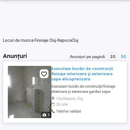
Locuri de munca Finisaje Cluj-NapocaCluj
Anunțuri
20
50
Anunțuri pe pagină:
Executam lucrări de construcții
finisaje interioare și exterioare
sape elicopterizata
Executam lucrări de construcții finisaje
interioare și exterioare garduri sape
elicopterizata termosistem
Cluj-Napoca, Cluj
reîmprospătare apartamente case la roșu
26 iulie
și la cheie detalii
Telefon validat
5