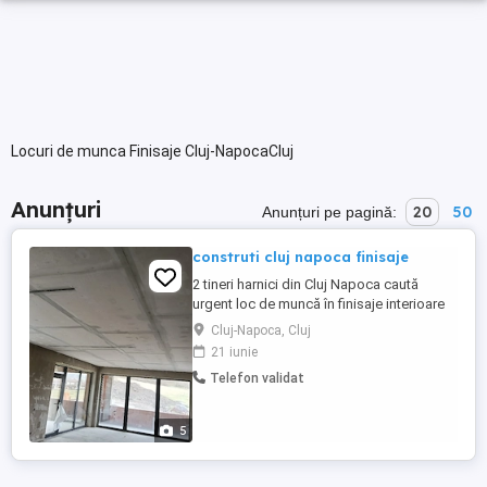
Locuri de munca Finisaje Cluj-NapocaCluj
Anunțuri
20
50
Anunțuri pe pagină:
construti cluj napoca finisaje
2 tineri harnici din Cluj Napoca caută
urgent loc de muncă în finisaje interioare
glet zugrăvit parchet laminat rigips scafe
Cluj-Napoca, Cluj
turnare sapă.autonivelanta.montat
21 iunie
uși.program normal de munca.cerem
Telefon validat
oferim seriozitate deplina avem scule
necesare și masină pentru deplasare
5