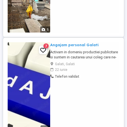
5
Angajam personal Galati
7
Activam in domeniu productiei publicitare
si suntem in cautarea unui coleg care ne-
am dori sa fie cu indemanare tehnica,
Galati, Galati
atent la detalii si dornic de a invata lucruri
22 iunie
noi in domeniul productiei publicitare.
Telefon validat
Jobul consta in colantare cu diferite
autocolante, montajul panourilor, firme
luminoase, bannere, ...