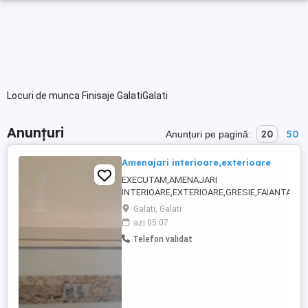
Locuri de munca Finisaje GalatiGalati
Anunțuri
20
50
Anunțuri pe pagină:
Amenajari interioare,exterioare
EXECUTAM,AMENAJARI
INTERIOARE,EXTERIOARE,GRESIE,FAIANTA,PARC
MULTE DETALII LA TEL. ,,Galati
Galati, Galati
azi 05:07
Telefon validat