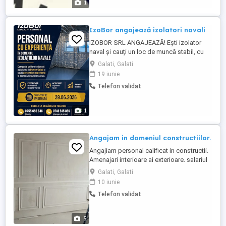
1
IzoBor angajează izolatori navali
IZOBOR SRL ANGAJEAZĂ! Ești izolator
naval și cauți un loc de muncă stabil, cu
salariu motivant și posibilitatea de a lucra
Galati, Galati
într-un șantier naval de renume? Locație:
19 iunie
Damen Galați Începere: 29.06.2026
Telefon validat
Căutăm persoane cu experiență în izolații
navale Contract de muncă legal Salariu
atractiv ...
1
Angajam in domeniul constructiilor.
Angajiam personal calificat in constructii.
Amenajari interioare ai exterioare. salariul
pleaca de la 5000 de lei cu actele aferente.
Galati, Galati
pentru mai multe detalii va rugam sa ne
10 iunie
contactati.
Telefon validat
5