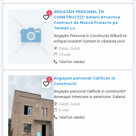
ANGAJĂM PERSONAL ÎN
1
CONSTRUCȚII! Salarii Atractive
Contract de Muncă Proiecte pe
Termen Lu
Angajăm Personal în Construcții Alătură-te
echipei noastre! Suntem în căutarea unor
colegi serioși și dornici de muncă pentru
Galati, Galati
proiecte de construcții. Posturi
24 iulie
disponibile: * Finisori * Muncitori calificați
Telefon validat
și necalificați Cerințe: * Seriozitate și
responsabilitate * Experiența în domeniu
constituie ...
Angajam personal Calificat in
1
Constructii
Angajam personal Calificat in constructii!!
Amenajari interioare si exterioare. Salariul
se plateste la 2 saptamani , cu contract
Galati, Galati
nedeterminat!!
6 iulie
Telefon validat