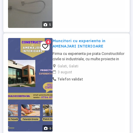
5
Muncitori cu experienta in
4
AMENAJARI INTERIOARE
Firma cu experienta pe piata Constructiilor
civile si industriale, cu multe proiecte in
derulare, angajeaza Muncitori Calificati cu
Galati, Galati
EXPERIENȚĂ in AMENAJARI INTERIOARE,
3 august
in Constructii Case AVANTAJE : * Salariu
Telefon validat
motivant,cu plata la ORA , se plateste de 2
ori luna, BANI IN MANA ; * Orele
suplimentare ...
1