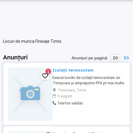
Locuri de munca Finisaje Timis
Anunțuri
20
50
Anunțuri pe pagină:
Izolații termosistem
1
Execut lucrări de izolații termosistem an
Timișoara și amprejurimi PFA pt mai multe
detalii sunați la Adrian.
Timisoara, Timis
5 august
Telefon validat