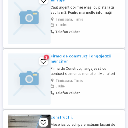
finisaje
Caut urgent doi meseriași,cu plata la zi
sau la m2. Pentru mai multe informații
sunați la numărul de telefon!
Timisoara, Timis
13 iulie
Telefon validat
Firma de construcții angajează
2
muncitor
Firma de Construcții angajează cu
contract de munca muncitor . Muncitori
finisori Zugravi Montatori gips carton
Timisoara, Timis
Montatori gresie faianță Fierari Dulgheri
6 iulie
Telefon validat
constructii.
Meserias cu echipa efectuam lucrari de