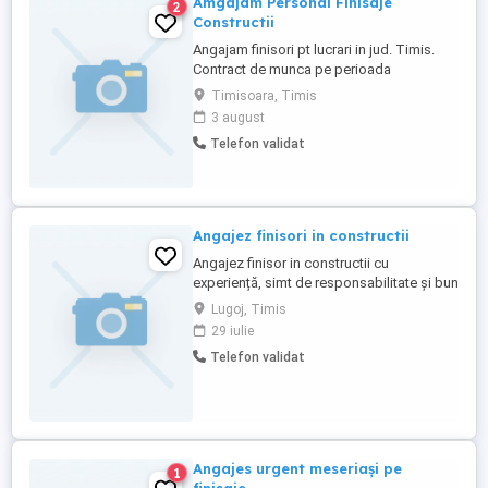
Amgajam Personal Finisaje
2
Constructii
Angajam finisori pt lucrari in jud. Timis.
Contract de munca pe perioada
nedeterminata. Se ofera tichete de masa.
Timisoara, Timis
3 august
Telefon validat
Angajez finisori in constructii
Angajez finisor in constructii cu
experiență, simt de responsabilitate și bun
simț.Salarii pe măsură
Lugoj, Timis
29 iulie
Telefon validat
Angajes urgent meseriași pe
1