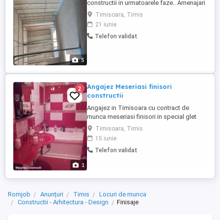
constructii in urmatoarele faze.. Amenajari
interioare.. Gresie faianta tencuiala tinci
Timisoara, Timis
glet rigips sape lavabil instalatii. Amenajari
21 iunie
exterioare.. Tencuiala placari vata
Telefon validat
polistiren decorative terase pavaje borduri
garduri ecosistem la preturi avantajoase.
...
5
Angajez Meseriasi finisori
2
constructii
Angajez in Timisoara cu contract de
munca meseriasi finisori in special glet
zugraveli program luni vineri 8-17 cazare
Timisoara, Timis
masa transport salar incepand de la 6000
15 iunie
net 8500 9000 brut dupq proba de munca
Telefon validat
in functie de competenta si randament
salariul se negociaza
1
Romjob
Anunțuri
Timis
Locuri de munca
Constructii - Arhitectura - Design
Finisaje