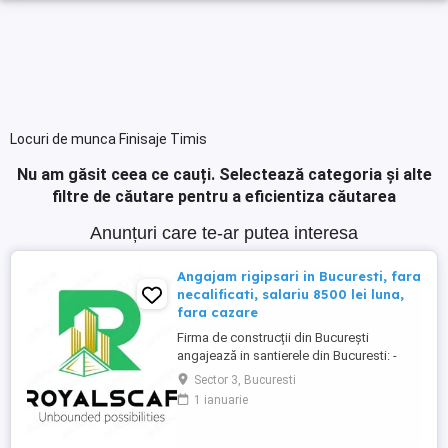
Locuri de munca Finisaje Timis
Nu am găsit ceea ce cauți.
Selectează categoria și alte
filtre de căutare pentru a eficientiza căutarea
Anunțuri care te-ar putea interesa
Angajam rigipsari in Bucuresti, fara
necalificati, salariu 8500 lei luna,
fara cazare
Firma de construcții din București
angajează in santierele din Bucuresti: -
RIGIPSAR si montator casetat Se ofera: -
Sector 3, Bucuresti
angajare cu carte de munca - salariu de la
1 ianuarie
8500 lei luna în funcție de experienta, cu
achitare de 2 ori pe luna; - posibilitate de
ajutor ca avans pana la primul salariu sau