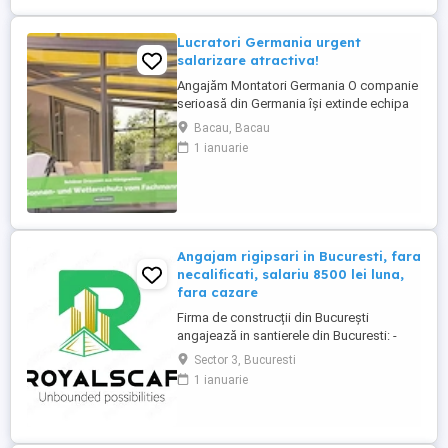
intre salarii; - ...
Lucratori Germania urgent
salarizare atractiva!
Angajăm Montatori Germania O companie
serioasă din Germania își extinde echipa
și caută minimum 2, ideal 4 montatori
Bacau, Bacau
pentru montajul de: acoperișuri pentru
1 ianuarie
terase; sisteme din aluminiu; sisteme
glisante din sticlă; elemente cu ramă. Ce
oferim: colaborare pe termen lung într-o
companie stabilă ...
Angajam rigipsari in Bucuresti, fara
necalificati, salariu 8500 lei luna,
fara cazare
Firma de construcții din București
angajează in santierele din Bucuresti: -
RIGIPSAR si montator casetat Se ofera: -
Sector 3, Bucuresti
angajare cu carte de munca - salariu de la
1 ianuarie
8500 lei luna în funcție de experienta, cu
achitare de 2 ori pe luna; - posibilitate de
ajutor ca avans pana la primul salariu sau
intre salarii; - ...