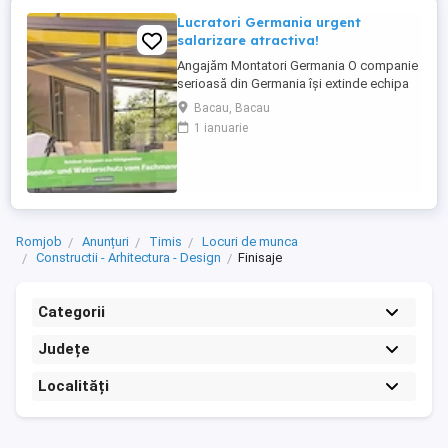
Lucratori Germania urgent
salarizare atractiva!
Angajăm Montatori Germania O companie
serioasă din Germania își extinde echipa
și caută minimum 2, ideal 4 montatori
Bacau, Bacau
pentru montajul de: acoperișuri pentru
1 ianuarie
terase; sisteme din aluminiu; sisteme
glisante din sticlă; elemente cu ramă. Ce
oferim: colaborare pe termen lung într-o
companie stabilă ...
Romjob
Anunțuri
Timis
Locuri de munca
Constructii - Arhitectura - Design
Finisaje
Categorii
Județe
Localități