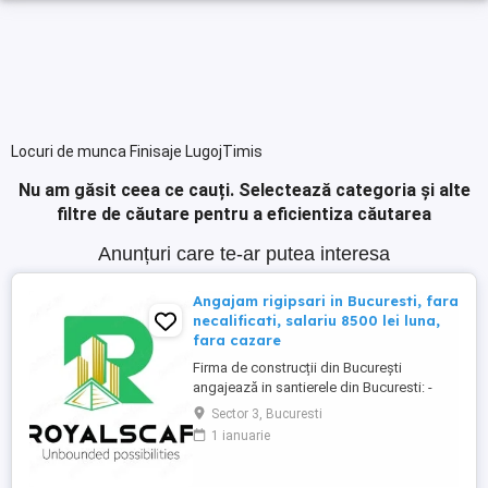
Locuri de munca Finisaje LugojTimis
Nu am găsit ceea ce cauți.
Selectează categoria și alte
filtre de căutare pentru a eficientiza căutarea
Anunțuri care te-ar putea interesa
Angajam rigipsari in Bucuresti, fara
necalificati, salariu 8500 lei luna,
fara cazare
Firma de construcții din București
angajează in santierele din Bucuresti: -
RIGIPSAR si montator casetat Se ofera: -
Sector 3, Bucuresti
angajare cu carte de munca - salariu de la
1 ianuarie
8500 lei luna în funcție de experienta, cu
achitare de 2 ori pe luna; - posibilitate de
ajutor ca avans pana la primul salariu sau