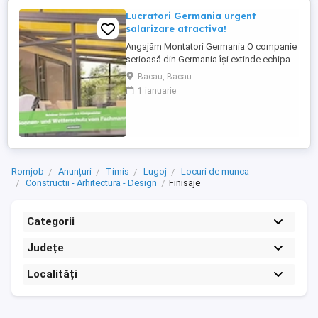
Lucratori Germania urgent
salarizare atractiva!
Angajăm Montatori Germania O companie
serioasă din Germania își extinde echipa
și caută minimum 2, ideal 4 montatori
Bacau, Bacau
pentru montajul de: acoperișuri pentru
1 ianuarie
terase; sisteme din aluminiu; sisteme
glisante din sticlă; elemente cu ramă. Ce
oferim: colaborare pe termen lung într-o
companie stabilă ...
Romjob
Anunțuri
Timis
Lugoj
Locuri de munca
Constructii - Arhitectura - Design
Finisaje
Categorii
Județe
Localități