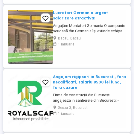
intre salarii; - ...
Lucratori Germania urgent
salarizare atractiva!
Angajăm Montatori Germania O companie
serioasă din Germania își extinde echipa
și caută minimum 2, ideal 4 montatori
Bacau, Bacau
pentru montajul de: acoperișuri pentru
1 ianuarie
terase; sisteme din aluminiu; sisteme
glisante din sticlă; elemente cu ramă. Ce
oferim: colaborare pe termen lung într-o
companie stabilă ...
Angajam rigipsari in Bucuresti, fara
necalificati, salariu 8500 lei luna,
fara cazare
Firma de construcții din București
angajează in santierele din Bucuresti: -
RIGIPSAR si montator casetat Se ofera: -
Sector 3, Bucuresti
angajare cu carte de munca - salariu de la
1 ianuarie
8500 lei luna în funcție de experienta, cu
achitare de 2 ori pe luna; - posibilitate de
ajutor ca avans pana la primul salariu sau
intre salarii; - ...