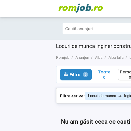
rom
job
.ro
Toate
Perso
Filtre
5
0
0
Locuri de munca Inginer constru
Romjob
Anunțuri
Alba
Alba Iulia
Toate
Pers
Filtre
5
0
→
Filtre active:
Locuri de munca
Ingi
Nu am găsit ceea ce cauți