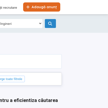
Adaugă anunț
ii recrutare
rge toate filtrele
ntru a eficientiza căutarea