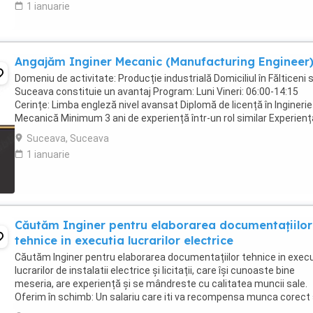
1 ianuarie
Angajăm Inginer Mecanic (Manufacturing Engineer
Domeniu de activitate: Producție industrială Domiciliul în Fălticeni 
Suceava constituie un avantaj Program: Luni Vineri: 06:00-14:15
Cerințe: Limba engleză nivel avansat Diplomă de licență în Inginerie
Mecanică Minimum 3 ani de experiență într-un rol similar Experienț
documentație tehnică, ...
Suceava, Suceava
1 ianuarie
Căutăm Inginer pentru elaborarea documentațiilor
tehnice in executia lucrarilor electrice
Căutăm Inginer pentru elaborarea documentațiilor tehnice in exec
lucrarilor de instalatii electrice și licitații, care își cunoaste bine
meseria, are experiență și se mândreste cu calitatea muncii sale.
Oferim în schimb: Un salariu care iti va recompensa munca corect 
care îl vei primi mereu ...