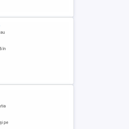
)
sau
ă în
utia
și pe