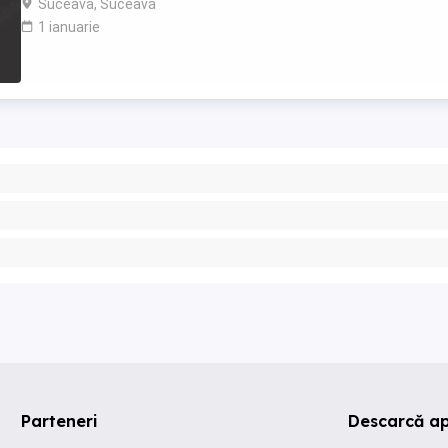
Suceava, Suceava
1 ianuarie
Parteneri
Descarcă ap