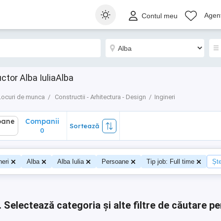
ane
Companii
Sortează
Agenț
Contul meu
0
ctor Alba IuliaAlba
Locuri de munca
Constructii - Arhitectura - Design
Ingineri
oane
Companii
Sortează
0
0
neri
Alba
Alba Iulia
Persoane
Tip job: Full time
Ște
.
Selectează categoria și alte filtre de căutare pe