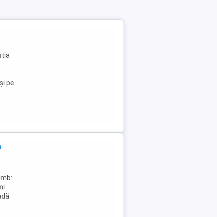
utia
și pe
n
imb:
mi
adă