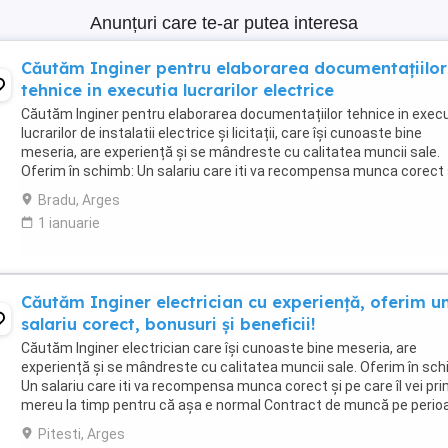
Anunțuri care te-ar putea interesa
Căutăm Inginer pentru elaborarea documentațiilor
tehnice in executia lucrarilor electrice
Căutăm Inginer pentru elaborarea documentațiilor tehnice in exec
lucrarilor de instalatii electrice și licitații, care își cunoaste bine
meseria, are experiență și se mândreste cu calitatea muncii sale.
Oferim în schimb: Un salariu care iti va recompensa munca corect 
care îl vei primi mereu ...
Bradu, Arges
1 ianuarie
Căutăm Inginer electrician cu experiență, oferim u
salariu corect, bonusuri și beneficii!
Căutăm Inginer electrician care își cunoaste bine meseria, are
experiență și se mândreste cu calitatea muncii sale. Oferim în sch
Un salariu care iti va recompensa munca corect și pe care îl vei pri
mereu la timp pentru că așa e normal Contract de muncă pe perio
nedeterminată. Iți respectăm ...
Pitesti, Arges