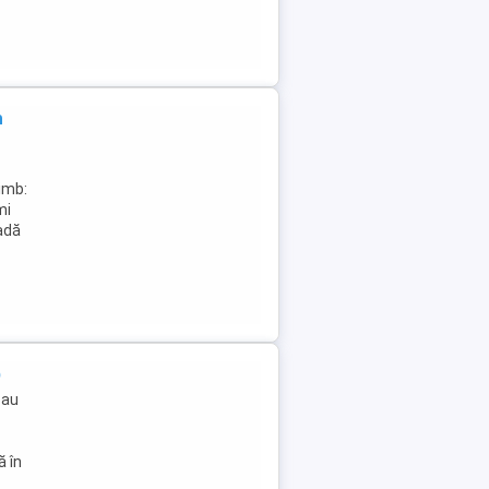
n
imb:
mi
adă
)
sau
ă în