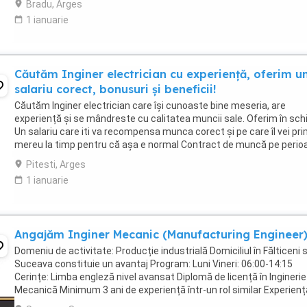
Bradu, Arges
1 ianuarie
Căutăm Inginer electrician cu experiență, oferim u
salariu corect, bonusuri și beneficii!
Căutăm Inginer electrician care își cunoaste bine meseria, are
experiență și se mândreste cu calitatea muncii sale. Oferim în sch
Un salariu care iti va recompensa munca corect și pe care îl vei pri
mereu la timp pentru că așa e normal Contract de muncă pe perio
nedeterminată. Iți respectăm ...
Pitesti, Arges
1 ianuarie
Angajăm Inginer Mecanic (Manufacturing Engineer
Domeniu de activitate: Producție industrială Domiciliul în Fălticeni 
Suceava constituie un avantaj Program: Luni Vineri: 06:00-14:15
Cerințe: Limba engleză nivel avansat Diplomă de licență în Inginerie
Mecanică Minimum 3 ani de experiență într-un rol similar Experienț
documentație tehnică, ...