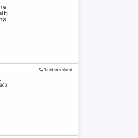
itar
i îți
nțe:
Telefon validat
s
3800