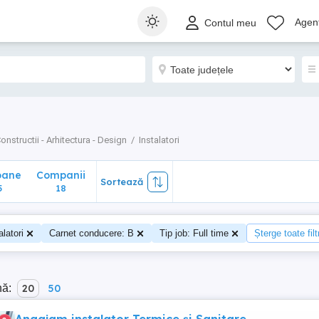
ane
Companii
Sortează
Agenț
Contul meu
18
onstructii - Arhitectura - Design
Instalatori
oane
Companii
Sortează
5
18
alatori
Carnet conducere: B
Tip job: Full time
Șterge toate filt
nă:
20
50