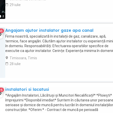
29 iulie
2
Angajam ajutor instalator gaze apa canal
43
Firma noastră, specializată în instalații de gaz, canalizare, apă,
termice, face angajări. Căutăm ajutor instalator cu experiență mi
în domeniu. Responsabilități: Efectuarea operatiilor specifice de
executie ca ajutor instalator. Cerințe: Experiența minima în domeni
instalațiilor (gaz si sau ...
Timisoara, Timis
28 iulie
instalatori si lacatusi
25
*Angajăm Instalatori, Lăcătuși și Muncitori Necalificați!* *Ploiești* 
împrejurimi *Disponibil imediat* Suntem în căutarea unor persoan
serioase și dornice de muncă pentru lucrări în domeniul instalațiilor
construcțiilor. *Oferim:* - Contract de muncă pe perioadă