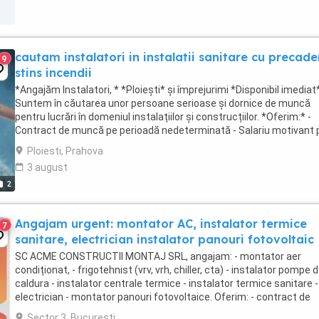
cautam instalatori in instalatii sanitare cu precade
9
stins incendii
*Angajăm Instalatori, * *Ploiești* și împrejurimi *Disponibil imediat
Suntem în căutarea unor persoane serioase și dornice de muncă
pentru lucrări în domeniul instalațiilor și construcțiilor. *Oferim:* -
Contract de muncă pe perioadă nedeterminată - Salariu motivant
la 9000lei, bonusuri ...
Ploiesti, Prahova
3 august
2
Angajam urgent: montator AC, instalator termice
7
sanitare, electrician instalator panouri fotovoltaic
SC ACME CONSTRUCTII MONTAJ SRL, angajam: - montator aer
condiționat, - frigotehnist (vrv, vrh, chiller, cta) - instalator pompe 
caldura - instalator centrale termice - instalator termice sanitare -
electrician - montator panouri fotovoltaice. Oferim: - contract de
munca perioada nedeterminata - ...
Sector 3, Bucuresti