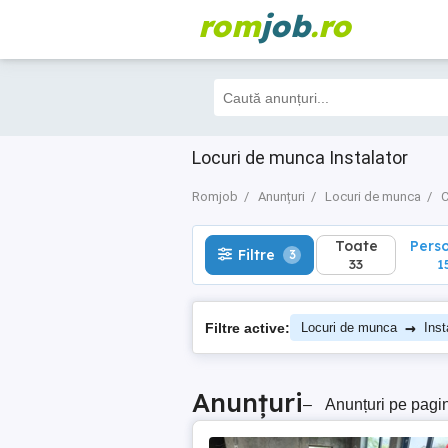
rom
job
.ro
Toate
Perso
Filtre
3
33
15
Locuri de munca Instalator
Romjob
Anunțuri
Locuri de munca
C
Toate
Pers
Filtre
3
33
1
→
Filtre active:
Locuri de munca
Inst
Anunțuri
–
Anunțuri pe pagi