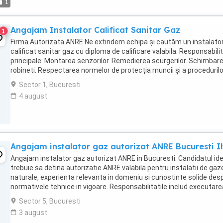
1
Angajam Instalator Calificat Sanitar Gaz
1
Firma Autorizata ANRE Ne extindem echipa și cautăm un instalato
calificat sanitar gaz cu diploma de calificare valabila. Responsabilit
principale: Montarea senzorilor. Remedierea scurgerilor. Schimbar
robineti. Respectarea normelor de protecția muncii și a procedurilo
interne. Completarea ...
Sector 1, Bucuresti
4 august
Angajam instalator gaz autorizat ANRE Bucuresti I
Angajam instalator gaz autorizat ANRE in Bucuresti. Candidatul ide
trebuie sa detina autorizatie ANRE valabila pentru instalatii de gaz
naturale, experienta relevanta in domeniu si cunostinte solide des
normativele tehnice in vigoare. Responsabilitatile includ executare
lucrarilor de instalare ...
Sector 5, Bucuresti
3 august