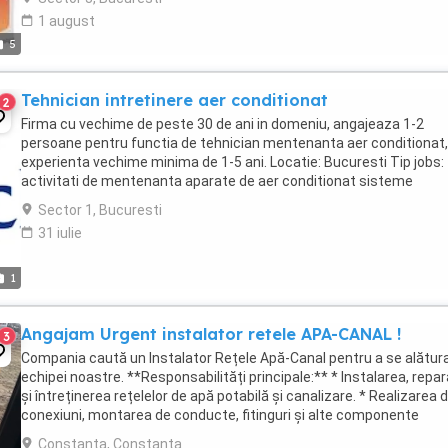
1 august
5
Tehnician intretinere aer conditionat
2
Firma cu vechime de peste 30 de ani in domeniu, angajeaza 1-2
persoane pentru functia de tehnician mentenanta aer conditionat,
experienta vechime minima de 1-5 ani. Locatie: Bucuresti Tip jobs:
activitati de mentenanta aparate de aer conditionat sisteme
climatizare (program complet, cu contract) Deplasari ...
Sector 1, Bucuresti
31 iulie
1
Angajam Urgent instalator retele APA-CANAL !
3
Compania caută un Instalator Rețele Apă-Canal pentru a se alătur
echipei noastre. **Responsabilități principale:** * Instalarea, repa
și întreținerea rețelelor de apă potabilă și canalizare. * Realizarea 
conexiuni, montarea de conducte, fitinguri și alte componente
specifice. * Identificarea ...
Constanta, Constanta