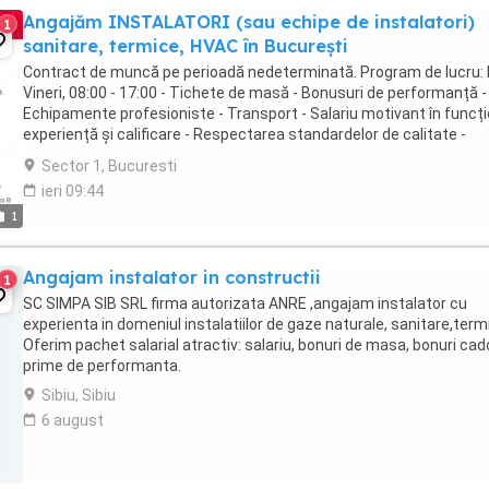
Angajăm INSTALATORI (sau echipe de instalatori)
1
sanitare, termice, HVAC în București
Contract de muncă pe perioadă nedeterminată. Program de lucru: 
Vineri, 08:00 - 17:00 - Tichete de masă - Bonusuri de performanță -
Echipamente profesioniste - Transport - Salariu motivant în funcți
experiență și calificare - Respectarea standardelor de calitate -
Capacitate de lucru in ...
Sector 1, Bucuresti
ieri 09:44
1
Angajam instalator in constructii
1
SC SIMPA SIB SRL firma autorizata ANRE ,angajam instalator cu
experienta in domeniul instalatiilor de gaze naturale, sanitare,term
Oferim pachet salarial atractiv: salariu, bonuri de masa, bonuri cad
prime de performanta.
Sibiu, Sibiu
6 august