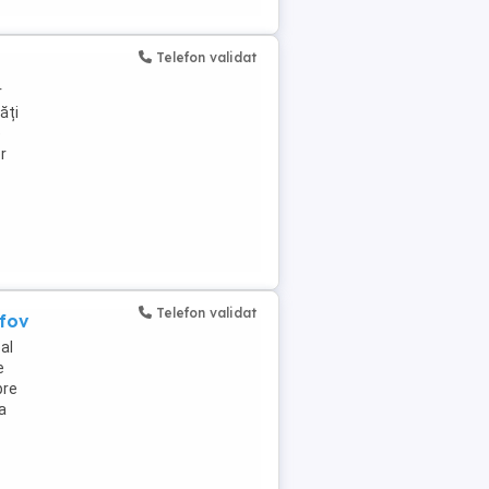
Telefon validat
r
ăți
e
r
Telefon validat
lfov
al
e
pre
a