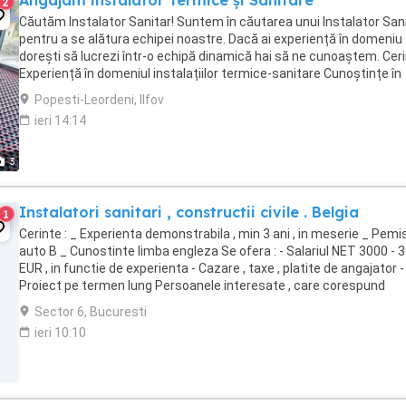
Angajam instalator Termice și Sanitare
2
Căutăm Instalator Sanitar! Suntem în căutarea unui Instalator San
pentru a se alătura echipei noastre. Dacă ai experiență în domeniu ș
dorești să lucrezi într-o echipă dinamică hai să ne cunoaștem. Ceri
Experiență în domeniul instalațiilor termice-sanitare Cunoștințe în
instalarea și ...
Popesti-Leordeni, Ilfov
ieri 14:14
3
Instalatori sanitari , constructii civile . Belgia
1
Cerinte : _ Experienta demonstrabila , min 3 ani , in meserie _ Pemi
auto B _ Cunostinte limba engleza Se ofera : - Salariul NET 3000 - 
EUR , in functie de experienta - Cazare , taxe , platite de angajator -
Proiect pe termen lung Persoanele interesate , care corespund
cerintelor ...
Sector 6, Bucuresti
ieri 10:10