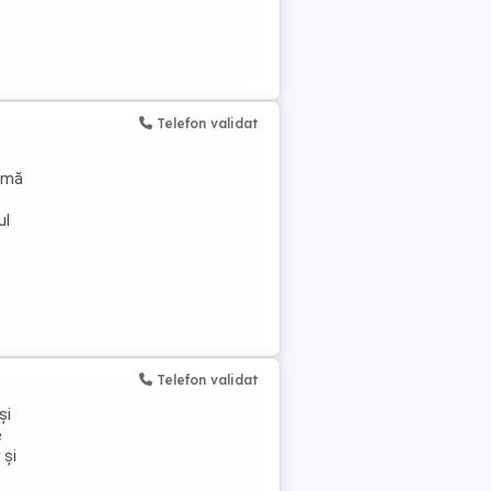
Telefon validat
nimă
ul
Telefon validat
și
e
 și