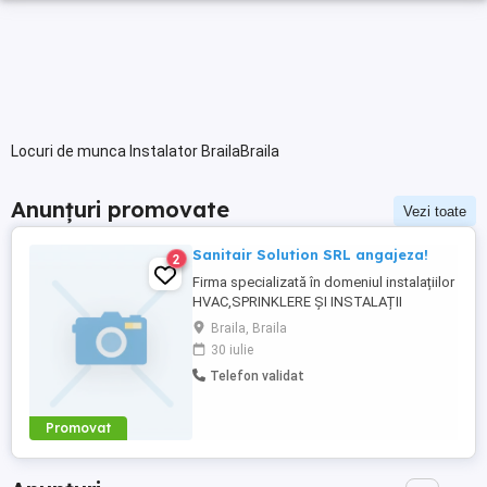
Locuri de munca Instalator BrailaBraila
Anunțuri promovate
Vezi toate
Sanitair Solution SRL angajeza!
2
Firma specializată în domeniul instalațiilor
HVAC,SPRINKLERE ȘI INSTALAȚII
TERMICE angajează tehnicieni instalatori
Braila, Braila
HVAC,sprinklere,tubulatori,lăcătuși,inginer
30 iulie
instalații. ANGAJĂM PERSONAL
Telefon validat
CALIFICAT ȘI NECALIFICAT. Dacă îți
dorești un loc de muncă într-o firmă
serioasă cu proiecte mari,sună-ne la nr ...
Promovat