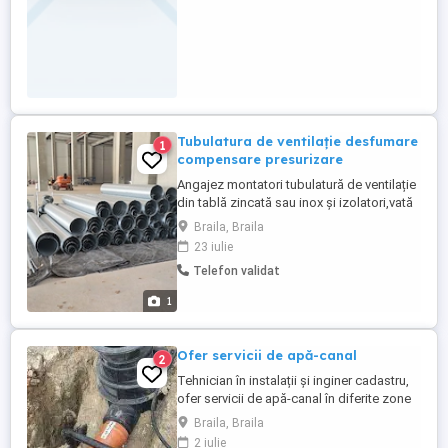
Tubulatura de ventilație desfumare
1
compensare presurizare
Angajez montatori tubulatură de ventilație
din tablă zincată sau inox și izolatori,vată
cașerată,vată pirorok,conlit și armaflex.
Braila, Braila
Angajez și tineri absolvenți cu diplomă de
23 iulie
instalatori, cu chef de muncă!!! Este o
Telefon validat
meserie ușoară, curată și de viitor! Postul
de lucru necesită deplasare! Lucrările se
1
desfășoară ...
Ofer servicii de apă-canal
2
Tehnician în instalații și inginer cadastru,
ofer servicii de apă-canal în diferite zone
ale țării. Experiență de 4-5 ani, în județele
Braila, Braila
Brașov, Buzău. Caut angajator.
2 iulie