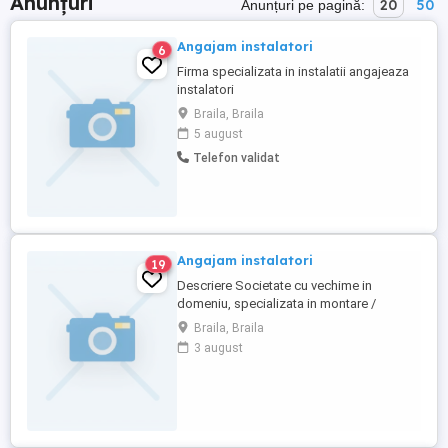
Anunțuri
20
50
Anunțuri pe pagină:
Angajam instalatori
6
Firma specializata in instalatii angajeaza
instalatori
Braila, Braila
5 august
Telefon validat
Angajam instalatori
19
Descriere Societate cu vechime in
domeniu, specializata in montare /
demontare / reparatii instalatii (centrale
Braila, Braila
termice si aer conditionat), angajeaza
3 august
INSTALATORI. Permisul de conducere
auto reprezinta un avantaj. OFERIM -
Contract de munca pe perioada
nedeterminata - Salariu motivant si
stabilitate Relatii ...