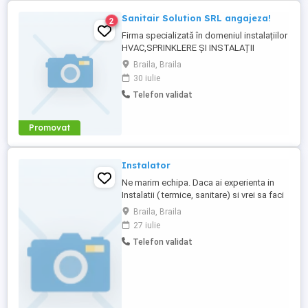
Sanitair Solution SRL angajeza!
2
Firma specializată în domeniul instalațiilor
HVAC,SPRINKLERE ȘI INSTALAȚII
TERMICE angajează tehnicieni instalatori
Braila, Braila
HVAC,sprinklere,tubulatori,lăcătuși,inginer
30 iulie
instalații. ANGAJĂM PERSONAL
Telefon validat
CALIFICAT ȘI NECALIFICAT. Dacă îți
dorești un loc de muncă într-o firmă
serioasă cu proiecte mari,sună-ne la nr ...
Promovat
Instalator
Ne marim echipa. Daca ai experienta in
Instalatii ( termice, sanitare) si vrei sa faci
parte dintr-o echipa de profesionisti , te
Braila, Braila
asteptam la un interviu. Ce asteptam de la
27 iulie
tine? -Sa fii punctual -Sa dai dovada de
Telefon validat
seriozitate si profesionalism -Sa fii
disponibil la deplasari in localitatile
apropiate ...