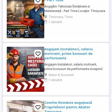
- Part Time
Angajăm Tehnician Întreținere si
Mentenanță - Part Time Locație: Timișoara
Domeniu: Restaurante (HoReCa) Căutăm o
Timisoara, Timis
persoană tehnică, responsabilă și
1 ianuarie
organizată pentru mentenanța preventivă
și corectivă a echipamentelor și spațiilor
din restaurantele noastre. Sunt bineveniți
și pensionari sau persoane ...
Angajam Instalatori, salariu
motivant, prime bonusuri de
performanta
Angajam Instalatori, salariu motivant,
prime bonusuri de performanta incepind
cu 5.000 - 8.000 RON Societate cu traditie
Sector 4, Bucuresti
autorizata ANRE in domeniul instalatilor
1 ianuarie
angajeaza instalatori cu carnet de
conducere categoria B. Experienta minima
1 an in domeniul instalatiilor sanitare si
termice. Vino sa faci ...
Comtim România angajează
Frigotehnist pentru Abator
Timisoara