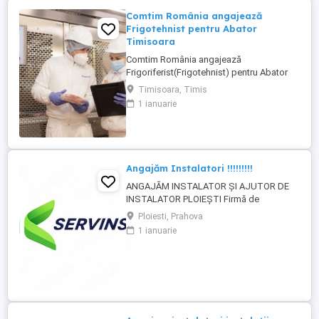
Comtim România angajează
Frigotehnist pentru Abator
Timisoara
Comtim România angajează
Frigoriferist(Frigotehnist) pentru Abator
Timisoara Nu asigurăm cazare. Cerințe: -
Timisoara, Timis
Liceu Scoala profesionala de profil,
1 ianuarie
Calificare de frigotehnist; - Experienta
minimum 1 an in sisteme de refrigerare
constituie un avantaj; - Capacitatea de a
prelua si indeplini sarcini in mod ...
Angajăm Instalatori !!!!!!!!!
ANGAJĂM INSTALATOR ȘI AJUTOR DE
INSTALATOR PLOIEȘTI Firmă de
mentenanță instalații sanitare și termice
Ploiesti, Prahova
angajează: Instalator Ajutor instalator
1 ianuarie
Oferim: - salariu atractiv - mediu de lucru
plăcut - bonusuri de performanță - primă
de Paște și Crăciun - posibilitate de
dezvoltare profesională ...