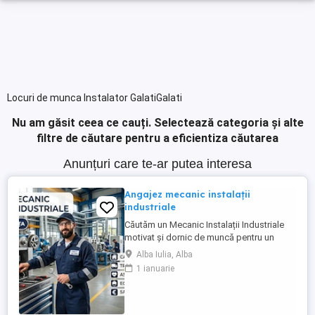
Locuri de munca Instalator GalatiGalati
Nu am găsit ceea ce cauți.
Selectează categoria și alte
filtre de căutare pentru a eficientiza căutarea
Anunțuri care te-ar putea interesa
Angajez mecanic instalații
industriale
Căutăm un Mecanic Instalații Industriale
motivat și dornic de muncă pentru un
proiect derulat în Auxerre, Franța. Ce îți
Alba Iulia, Alba
oferim: -Pachet salarial atractiv (în funcție
1 ianuarie
de experiență și calificare) -Cazare
asigurată și complet echipată -Transport
gratuit (România Franța și de la cazare la
locul ...