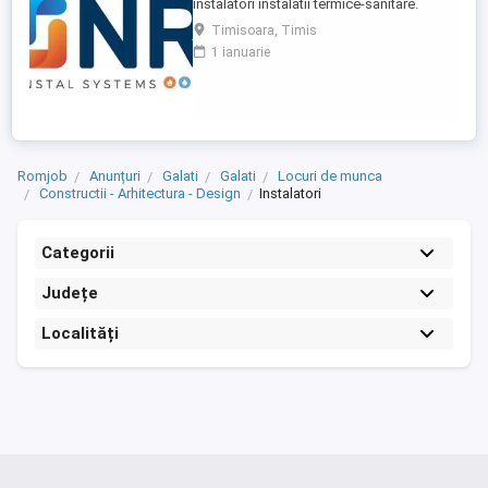
instalatori instalatii termice-sanitare.
Programul de lucru : luni-vineri de la 8-17.
Timisoara, Timis
Se ofera conditii avantajoase de lucru si
1 ianuarie
salariu atractiv. Criteriul dupa care se
stabileste salariul este nivelul de
cunoastere si calificare. Va asteptam !!!
Romjob
Anunțuri
Galati
Galati
Locuri de munca
Constructii - Arhitectura - Design
Instalatori
Categorii
Județe
Localități