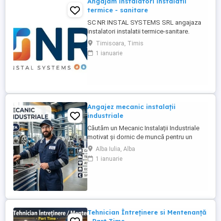
Angajam instalatori instalatii
termice - sanitare
SC NR INSTAL SYSTEMS SRL angajaza
instalatori instalatii termice-sanitare.
Programul de lucru : luni-vineri de la 8-17.
Timisoara, Timis
Se ofera conditii avantajoase de lucru si
1 ianuarie
salariu atractiv. Criteriul dupa care se
stabileste salariul este nivelul de
cunoastere si calificare. Va asteptam !!!
Angajez mecanic instalații
industriale
Căutăm un Mecanic Instalații Industriale
motivat și dornic de muncă pentru un
proiect derulat în Auxerre, Franța. Ce îți
Alba Iulia, Alba
oferim: -Pachet salarial atractiv (în funcție
1 ianuarie
de experiență și calificare) -Cazare
asigurată și complet echipată -Transport
gratuit (România Franța și de la cazare la
locul ...
Tehnician Întreținere si Mentenanță