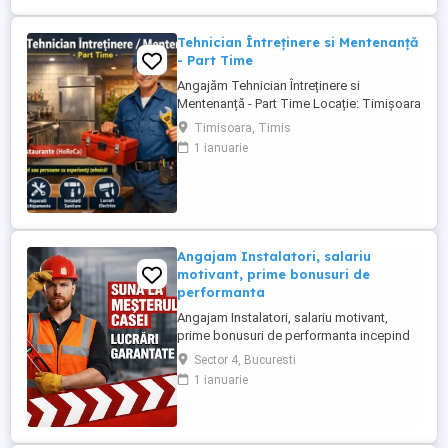
Tehnician Întreținere si Mentenanță
- Part Time
Angajăm Tehnician Întreținere si
Mentenanță - Part Time Locație: Timișoara
Domeniu: Restaurante (HoReCa) Căutăm o
Timisoara, Timis
persoană tehnică, responsabilă și
1 ianuarie
organizată pentru mentenanța preventivă
și corectivă a echipamentelor și spațiilor
din restaurantele noastre. Sunt bineveniți
și pensionari sau persoane ...
Angajam Instalatori, salariu
motivant, prime bonusuri de
performanta
Angajam Instalatori, salariu motivant,
prime bonusuri de performanta incepind
cu 5.000 - 8.000 RON Societate cu traditie
Sector 4, Bucuresti
autorizata ANRE in domeniul instalatilor
1 ianuarie
angajeaza instalatori cu carnet de
conducere categoria B. Experienta minima
1 an in domeniul instalatiilor sanitare si
termice. Vino sa faci ...