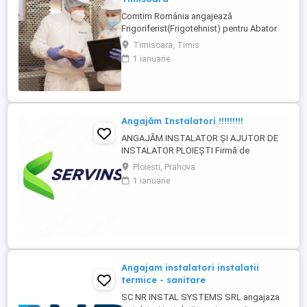
Comtim România angajează
Frigoriferist(Frigotehnist) pentru Abator
Timisoara Nu asigurăm cazare. Cerințe: -
Timisoara, Timis
Liceu Scoala profesionala de profil,
1 ianuarie
Calificare de frigotehnist; - Experienta
minimum 1 an in sisteme de refrigerare
constituie un avantaj; - Capacitatea de a
prelua si indeplini sarcini in mod ...
Angajăm Instalatori !!!!!!!!!
ANGAJĂM INSTALATOR ȘI AJUTOR DE
INSTALATOR PLOIEȘTI Firmă de
mentenanță instalații sanitare și termice
Ploiesti, Prahova
angajează: Instalator Ajutor instalator
1 ianuarie
Oferim: - salariu atractiv - mediu de lucru
plăcut - bonusuri de performanță - primă
de Paște și Crăciun - posibilitate de
dezvoltare profesională ...
Angajam instalatori instalatii
termice - sanitare
SC NR INSTAL SYSTEMS SRL angajaza