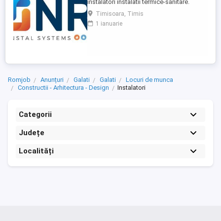
instalatori instalatii termice-sanitare.
Programul de lucru : luni-vineri de la 8-17.
Timisoara, Timis
Se ofera conditii avantajoase de lucru si
1 ianuarie
salariu atractiv. Criteriul dupa care se
stabileste salariul este nivelul de
cunoastere si calificare. Va asteptam !!!
Romjob
Anunțuri
Galati
Galati
Locuri de munca
Constructii - Arhitectura - Design
Instalatori
Categorii
Județe
Localități