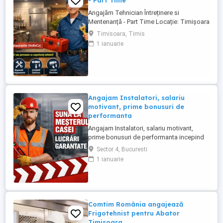
- Part Time
Angajăm Tehnician Întreținere si
Mentenanță - Part Time Locație: Timișoara
Domeniu: Restaurante (HoReCa) Căutăm o
Timisoara, Timis
persoană tehnică, responsabilă și
1 ianuarie
organizată pentru mentenanța preventivă
și corectivă a echipamentelor și spațiilor
din restaurantele noastre. Sunt bineveniți
și pensionari sau persoane ...
Angajam Instalatori, salariu
motivant, prime bonusuri de
performanta
Angajam Instalatori, salariu motivant,
prime bonusuri de performanta incepind
cu 5.000 - 8.000 RON Societate cu traditie
Sector 4, Bucuresti
autorizata ANRE in domeniul instalatilor
1 ianuarie
angajeaza instalatori cu carnet de
conducere categoria B. Experienta minima
1 an in domeniul instalatiilor sanitare si
termice. Vino sa faci ...
Comtim România angajează
Frigotehnist pentru Abator
Timisoara