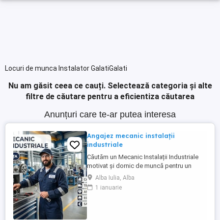
Locuri de munca Instalator GalatiGalati
Nu am găsit ceea ce cauți.
Selectează categoria și alte
filtre de căutare pentru a eficientiza căutarea
Anunțuri care te-ar putea interesa
Angajez mecanic instalații
industriale
Căutăm un Mecanic Instalații Industriale
motivat și dornic de muncă pentru un
proiect derulat în Auxerre, Franța. Ce îți
Alba Iulia, Alba
oferim: -Pachet salarial atractiv (în funcție
1 ianuarie
de experiență și calificare) -Cazare
asigurată și complet echipată -Transport
gratuit (România Franța și de la cazare la
locul ...