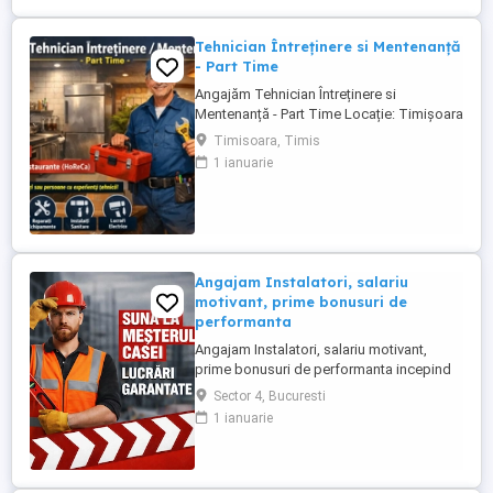
Tehnician Întreținere si Mentenanță
- Part Time
Angajăm Tehnician Întreținere si
Mentenanță - Part Time Locație: Timișoara
Domeniu: Restaurante (HoReCa) Căutăm o
Timisoara, Timis
persoană tehnică, responsabilă și
1 ianuarie
organizată pentru mentenanța preventivă
și corectivă a echipamentelor și spațiilor
din restaurantele noastre. Sunt bineveniți
și pensionari sau persoane ...
Angajam Instalatori, salariu
motivant, prime bonusuri de
performanta
Angajam Instalatori, salariu motivant,
prime bonusuri de performanta incepind
cu 5.000 - 8.000 RON Societate cu traditie
Sector 4, Bucuresti
autorizata ANRE in domeniul instalatilor
1 ianuarie
angajeaza instalatori cu carnet de
conducere categoria B. Experienta minima
1 an in domeniul instalatiilor sanitare si
termice. Vino sa faci ...