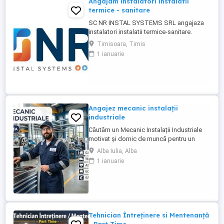
Angajam instalatori instalatii
termice - sanitare
SC NR INSTAL SYSTEMS SRL angajaza
instalatori instalatii termice-sanitare.
Programul de lucru : luni-vineri de la 8-17.
Timisoara, Timis
Se ofera conditii avantajoase de lucru si
1 ianuarie
salariu atractiv. Criteriul dupa care se
stabileste salariul este nivelul de
cunoastere si calificare. Va asteptam !!!
Angajez mecanic instalații
industriale
Căutăm un Mecanic Instalații Industriale
motivat și dornic de muncă pentru un
proiect derulat în Auxerre, Franța. Ce îți
Alba Iulia, Alba
oferim: -Pachet salarial atractiv (în funcție
1 ianuarie
de experiență și calificare) -Cazare
asigurată și complet echipată -Transport
gratuit (România Franța și de la cazare la
locul ...
Tehnician Întreținere si Mentenanță