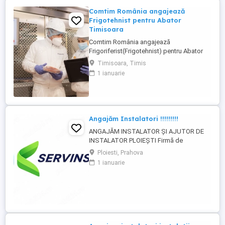
Comtim România angajează
Frigotehnist pentru Abator
Timisoara
Comtim România angajează
Frigoriferist(Frigotehnist) pentru Abator
Timisoara Nu asigurăm cazare. Cerințe: -
Timisoara, Timis
Liceu Scoala profesionala de profil,
1 ianuarie
Calificare de frigotehnist; - Experienta
minimum 1 an in sisteme de refrigerare
constituie un avantaj; - Capacitatea de a
prelua si indeplini sarcini in mod ...
Angajăm Instalatori !!!!!!!!!
ANGAJĂM INSTALATOR ȘI AJUTOR DE
INSTALATOR PLOIEȘTI Firmă de
mentenanță instalații sanitare și termice
Ploiesti, Prahova
angajează: Instalator Ajutor instalator
1 ianuarie
Oferim: - salariu atractiv - mediu de lucru
plăcut - bonusuri de performanță - primă
de Paște și Crăciun - posibilitate de
dezvoltare profesională ...