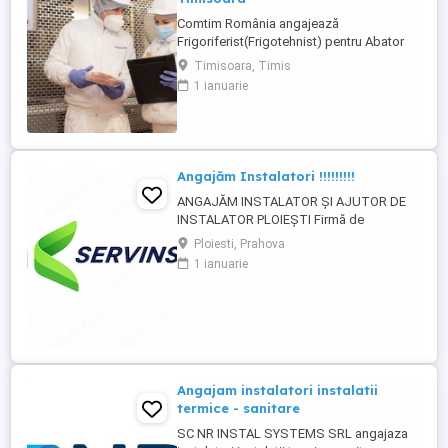
Comtim România angajează
Frigoriferist(Frigotehnist) pentru Abator
Timisoara Nu asigurăm cazare. Cerințe: -
Timisoara, Timis
Liceu Scoala profesionala de profil,
1 ianuarie
Calificare de frigotehnist; - Experienta
minimum 1 an in sisteme de refrigerare
constituie un avantaj; - Capacitatea de a
prelua si indeplini sarcini in mod ...
Angajăm Instalatori !!!!!!!!!
ANGAJĂM INSTALATOR ȘI AJUTOR DE
INSTALATOR PLOIEȘTI Firmă de
mentenanță instalații sanitare și termice
Ploiesti, Prahova
angajează: Instalator Ajutor instalator
1 ianuarie
Oferim: - salariu atractiv - mediu de lucru
plăcut - bonusuri de performanță - primă
de Paște și Crăciun - posibilitate de
dezvoltare profesională ...
Angajam instalatori instalatii
termice - sanitare
SC NR INSTAL SYSTEMS SRL angajaza