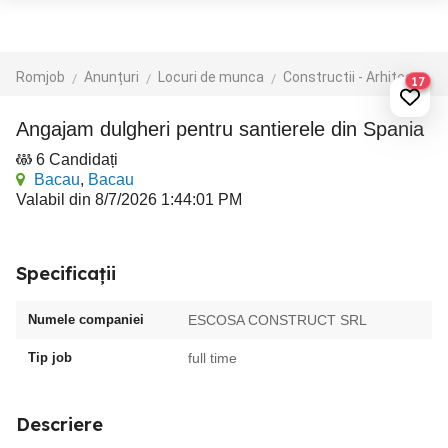
Romjob
Anunțuri
Locuri de munca
Constructii - Arhitectura - Design
17
Angajam dulgheri pentru santierele din Spania
6 Candidați
Bacau
,
Bacau
Valabil din 8/7/2026 1:44:01 PM
Specificații
Numele companiei
ESCOSA CONSTRUCT SRL
Tip job
full time
Descriere