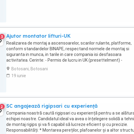
Ajutor montator lifturi-UK
3
Realizarea de montaj a ascensoarelor, scarilor rulante, platforme,
conform standardelor BINAPE, respectand normele de montaj si
siguranta in munca, in tarile in care compania isi desfasoara
activitatea. Cerinte: - Permis de lucru in UK (presettelment) -
Cunosterea limbii engleze sau a unei alte limbi ...
Botosani, Botosani
19 iunie
SC angajează rigipsari cu experiență
2
Compania noastră caută rigipsari cu experiență pentru a se alătur
echipei noastre. Candidatul ideal va avea o înțelegere solidă a tehni
de montaj rigips și va fi capabil să lucreze eficient și cu precizie.
Responsabilități: * Montarea pereților, plafoanelor și a altor structu