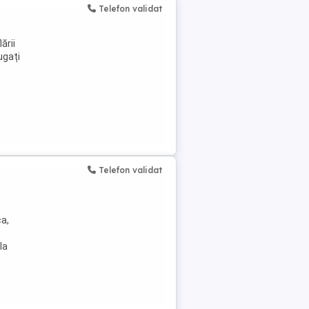
Telefon validat
ării
ugați
Telefon validat
ca,
la