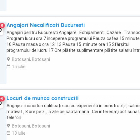
Angajari Necalificati Bucuresti
5
Angajari pentru Bucuresti Angajare . Echipament . Cazare . Transpo
Program lucru ora 7 începerea programului Pauza cafea 15 minute
10 Pauza masa o ora 12 .13 Pauza 15 .minute ora 15 Sfârșitul
programului de lucru 17 Ore plătite suplimentare plătite salariu înt
4000 si 4500 sau plus variază ...
Botosani, Botosani
15 iulie
Locuri de munca constructii
25
Angajez muncitori calificați sau cu experiență în construcții , salari
motivat , 8 ore pe zi , 5 zile pe săptămână . Cei interesați pot suna l
telefon
Botosani, Botosani
13 iulie