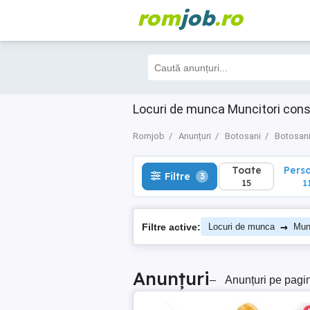
rom
job
.ro
Toate
Perso
Filtre
3
15
11
Locuri de munca Muncitori cons
Romjob
Anunțuri
Botosani
Botosan
Toate
Pers
Filtre
3
15
1
→
Filtre active:
Locuri de munca
Munc
Anunțuri
–
Anunțuri pe pagi