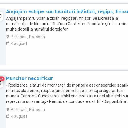
Angajăm echipe sau lucrători înZidari, regips, finisa
Angajam pentru Spania zidari, regipsari, finisori Se lucrează la
construcția de blocuri noi în Zona Castellon. Prioritate și cei cu nie.
multe detalii la numărul de telefon
Botosani, Botosani
4 august
Muncitor necalificat
59
- Realizarea, alaturi de montator, de montaj a ascensoarelor, scaril
rulante, platforme, respectand normele de montaj si siguranta in
munca, Cerinte: - Cunosterea limbii engleze sau a unei alte limbi st
reprezinta un avantaj; - Permis de conducere cat. B; - Disponibilitat
deplasari; - Abilitate ...
Botosani, Botosani
4 august