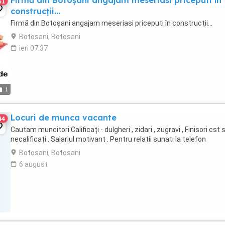
Firmă din Botoșani angajam meseriasi priceputi în
51
construcții...
Firmă din Botoșani angajam meseriasi priceputi în construcții...
Botosani, Botosani
ieri 07:37
1
Locuri de munca vacante
44
Cautam muncitori Calificați - dulgheri , zidari , zugravi , Finisori cst s
necalificați . Salariul motivant . Pentru relatii sunati la telefon
Botosani, Botosani
6 august