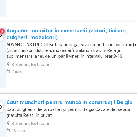
Angajăm muncitor în construcții (zidari, finisori,
3
dulgheri, mozaicari)
ADVAN CONSTRUCȚII Botoșani, angajează muncitori în construcții
(zidari, finisori, dulgheri, mozaicari). Salariu atractiv. Relaţii
suplimentare la tel. de luni până vineri, în intervalul orar 8-16.
Botosani, Botosani
7 iulie
Caut muncitori pentru muncă in construcții Belgia
Caut dulgheri si fierari betoniști pentru Belgia.Cazare deosebita
gratuita.Relatii în privat.
Botosani, Botosani
19 iunie