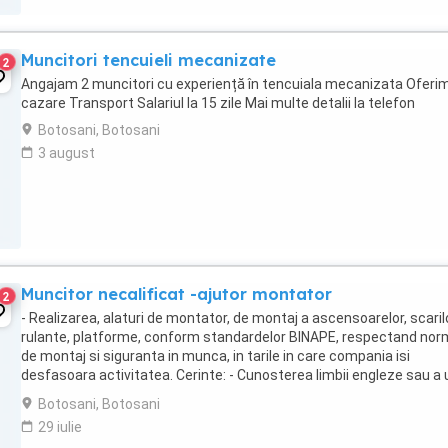
Muncitori tencuieli mecanizate
2
Angajam 2 muncitori cu experiență în tencuiala mecanizata Oferi
cazare Transport Salariul la 15 zile Mai multe detalii la telefon
Botosani, Botosani
3 august
Muncitor necalificat -ajutor montator
2
- Realizarea, alaturi de montator, de montaj a ascensoarelor, scaril
rulante, platforme, conform standardelor BINAPE, respectand nor
de montaj si siguranta in munca, in tarile in care compania isi
desfasoara activitatea. Cerinte: - Cunosterea limbii engleze sau a 
alte limbi straine reprezinta ...
Botosani, Botosani
29 iulie