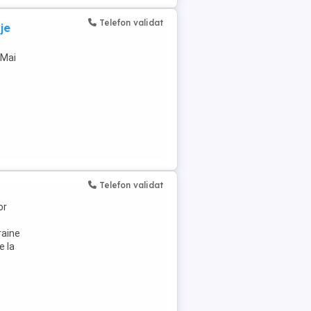
Telefon validat
je
 Mai
Telefon validat
or
raine
e la