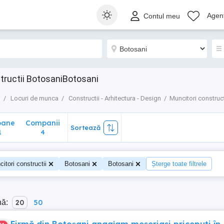
ane
Companii
Sortează
Agenț
Contul meu
4
tructii BotosaniBotosani
i
Locuri de munca
Constructii - Arhitectura - Design
Muncitori construct
oane
Companii
Sortează
1
4
itori constructii
Botosani
Botosani
Șterge toate filtrele
nă:
20
50