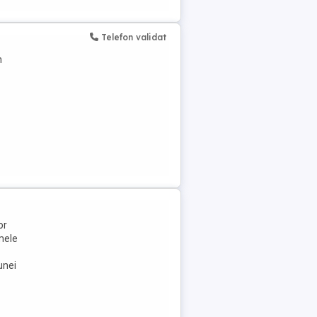
Telefon validat
m
or
mele
unei