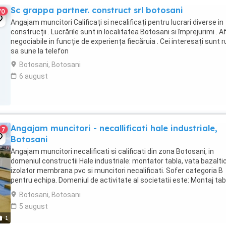
Sc grappa partner. construct srl botosani
70
Angajam muncitori Calificați si necalificați pentru lucrari diverse in
construcții . Lucrările sunt in localitatea Botosani si împrejurimi . Afl
negociabile in funcție de experiența fiecăruia . Cei interesați sunt r
sa sune la telefon
Botosani, Botosani
6 august
Angajam muncitori - necallificati hale industriale,
7
Botosani
Angajam muncitori necalificati si calificati din zona Botosani, in
domeniul constructii Hale industriale: montator tabla, vata bazalti
izolator membrana pvc si muncitori necalificati. Sofer categoria B
pentru echipa. Domeniul de activitate al societatii este: Montaj tab
cutata acoperis hale industriale Montaj ...
Botosani, Botosani
5 august
1