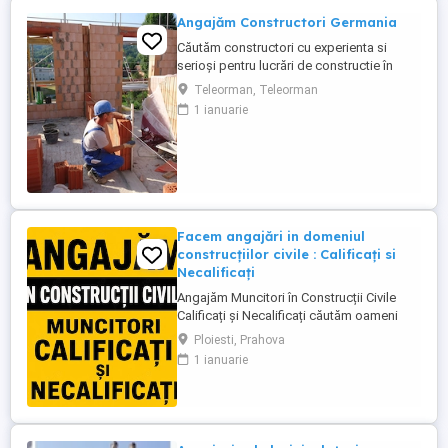
Angajăm Constructori Germania
Căutăm constructori cu experienta si
serioși pentru lucrări de constructie în
Germania, atat calificati cat si ajutor
Teleorman, Teleorman
ucenic ! Lucrări: Termoizolatii Fatade
1 ianuarie
Polistiren, Renovari interioare, Placari
Klinker, Zidarii Oferim: salariu atractiv în
funcție de experiență, 2200 2800 euro NET
( 15,00 ...
Facem angajări in domeniul
construcțiilor civile : Calificați si
Necalificați
Angajăm Muncitori în Construcții Civile
Calificați și Necalificați căutăm oameni
serioși, responsabili și implicați pentru
Ploiesti, Prahova
lucrări de calitate. Posturi disponibile:
1 ianuarie
Muncitori Calificați Polivalenți (cu
experiență în domeniul construcțiilor)
Muncitori Necalificați (sunt necesare
cunoștințe de bază ...