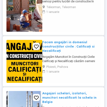
serioși pentru lucrări de constructie în
Germania, atat calificati cat si ajutor
Teleorman, Teleorman
ucenic ! Lucrări: Termoizolatii Fatade
1 ianuarie
Polistiren, Renovari interioare, Placari
Klinker, Zidarii Oferim: salariu atractiv în
funcție de experiență, 2200 2800 euro NET
( 15,00 ...
Facem angajări in domeniul
construcțiilor civile : Calificați si
Necalificați
Angajăm Muncitori în Construcții Civile
Calificați și Necalificați căutăm oameni
serioși, responsabili și implicați pentru
Ploiesti, Prahova
lucrări de calitate. Posturi disponibile:
1 ianuarie
Muncitori Calificați Polivalenți (cu
experiență în domeniul construcțiilor)
Muncitori Necalificați (sunt necesare
cunoștințe de bază ...
Angajari schelari, izolatori,
muncitori necalificati la schela in
Belgia