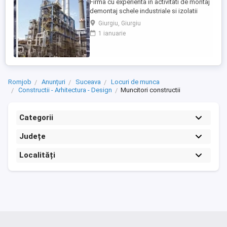
Firma cu experienta in activitati de montaj
demontaj schele industriale si izolatii
industriale in rafinarii, combinate
Giurgiu, Giurgiu
petrochimice, otelarii ofera locuri de
1 ianuarie
munca in Belgia pentru: - schelari
muncitori necalificati pentru activitatea de
montaj demontaj schele industriale; -
izolatori (vata+tabla) pentru ...
Romjob
Anunțuri
Suceava
Locuri de munca
Constructii - Arhitectura - Design
Muncitori constructii
Categorii
Județe
Localități