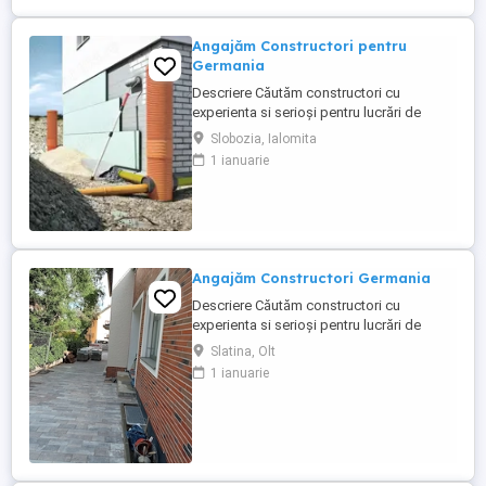
Angajăm Constructori pentru
Germania
Descriere Căutăm constructori cu
experienta si serioși pentru lucrări de
constructie în Germania, atat calificati cat
Slobozia, Ialomita
si ajutor ucenic ! Lucrări: Termoizolatii
1 ianuarie
Fatade Polistiren, Renovari interioare,
Placari Klinker, Zidarii Oferim: salariu
atractiv în funcție de experiență, 2200 2800
euro NET ( 15,00 ...
Angajăm Constructori Germania
Descriere Căutăm constructori cu
experienta si serioși pentru lucrări de
constructie în Germania, atat calificati cat
Slatina, Olt
si ajutor ucenic ! Lucrări: Termoizolatii
1 ianuarie
Fatade Polistiren, Renovari interioare,
Placari Klinker, Zidarii Oferim: -- salariu
atractiv în funcție de experiență, 2000 --
2800 euro NET ...