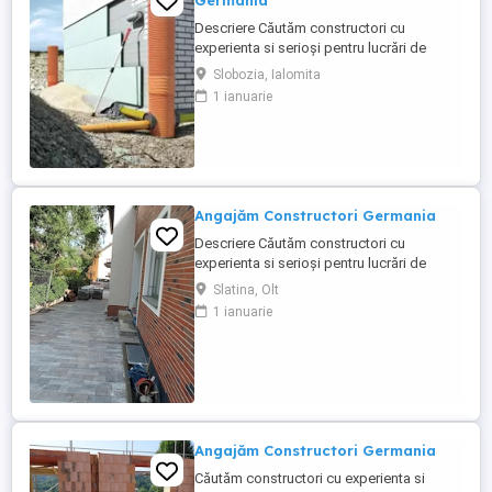
Germania
Descriere Căutăm constructori cu
experienta si serioși pentru lucrări de
constructie în Germania, atat calificati cat
Slobozia, Ialomita
si ajutor ucenic ! Lucrări: Termoizolatii
1 ianuarie
Fatade Polistiren, Renovari interioare,
Placari Klinker, Zidarii Oferim: salariu
atractiv în funcție de experiență, 2200 2800
euro NET ( 15,00 ...
Angajăm Constructori Germania
Descriere Căutăm constructori cu
experienta si serioși pentru lucrări de
constructie în Germania, atat calificati cat
Slatina, Olt
si ajutor ucenic ! Lucrări: Termoizolatii
1 ianuarie
Fatade Polistiren, Renovari interioare,
Placari Klinker, Zidarii Oferim: -- salariu
atractiv în funcție de experiență, 2000 --
2800 euro NET ...
Angajăm Constructori Germania
Căutăm constructori cu experienta si