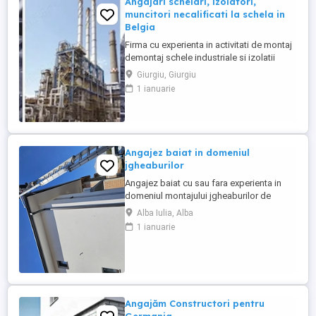
Angajari schelari, izolatori,
muncitori necalificati la schela in
Belgia
Firma cu experienta in activitati de montaj
demontaj schele industriale si izolatii
industriale in rafinarii, combinate
Giurgiu, Giurgiu
petrochimice, otelarii ofera locuri de
1 ianuarie
munca in Belgia pentru: - schelari
muncitori necalificati pentru activitatea de
montaj demontaj schele industriale; -
izolatori (vata+tabla) pentru ...
Angajez baiat in domeniul
jgheaburilor
Angajez baiat cu sau fara experienta in
domeniul montajului jgheaburilor de
aluminiu.Se lucrează la inaltime!!!! Salariul
Alba Iulia, Alba
incepe de la 5000 ron plus bonusuri.
1 ianuarie
Angajăm Constructori pentru