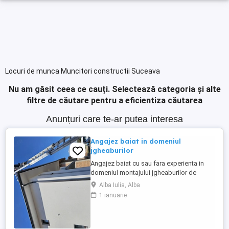
Locuri de munca Muncitori constructii Suceava
Nu am găsit ceea ce cauți.
Selectează categoria și alte
filtre de căutare pentru a eficientiza căutarea
Anunțuri care te-ar putea interesa
Angajez baiat in domeniul
jgheaburilor
Angajez baiat cu sau fara experienta in
domeniul montajului jgheaburilor de
aluminiu.Se lucrează la inaltime!!!! Salariul
Alba Iulia, Alba
incepe de la 5000 ron plus bonusuri.
1 ianuarie