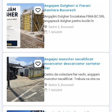
Angajam Dulgheri si Fierari
Santiere Bucuresti
Angajăm Dulgher Societatea FIMA BC SRL
angajează dulgher pentru lucrări în
domeniul construcțiilor. Cerințe: *
Sector 2, Bucuresti
Experiență în lucrări de dulgherie
1 ianuarie
constituie avantaj; * Seriozitate și
responsabilitate; * Disponibilitate pentru
lucru în echipă. Oferim: * Contract de
muncă; * Salariu motivant, plătit ...
Angajez muncitor necalificat
incarcator descarcator sortator
fier
Centru de colectare fier vechi, angajam
muncitor necalificat. Trebuie sa stie sa
taie cu flexul, sa cunoasca materialele
Sector 5, Bucuresti
neferoase Cupru, Alama, Aluminiu, Zamac,
1 ianuarie
program lucru 09-18.30. Zona Pucheni -
Muntii Carpati sect 5 București. Salariu
2500 lei + procent din dezmembrari.
Contact