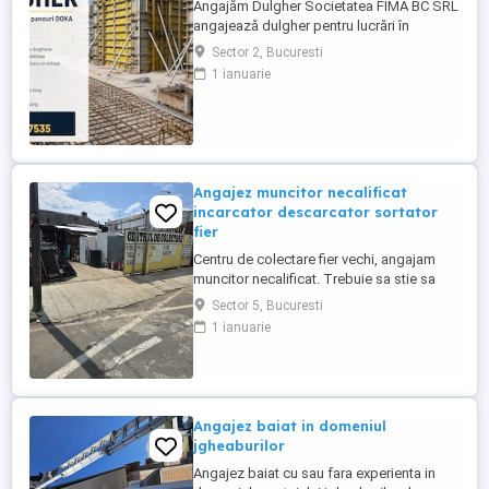
Angajăm Dulgher Societatea FIMA BC SRL
angajează dulgher pentru lucrări în
domeniul construcțiilor. Cerințe: *
Sector 2, Bucuresti
Experiență în lucrări de dulgherie
1 ianuarie
constituie avantaj; * Seriozitate și
responsabilitate; * Disponibilitate pentru
lucru în echipă. Oferim: * Contract de
muncă; * Salariu motivant, plătit ...
Angajez muncitor necalificat
incarcator descarcator sortator
fier
Centru de colectare fier vechi, angajam
muncitor necalificat. Trebuie sa stie sa
taie cu flexul, sa cunoasca materialele
Sector 5, Bucuresti
neferoase Cupru, Alama, Aluminiu, Zamac,
1 ianuarie
program lucru 09-18.30. Zona Pucheni -
Muntii Carpati sect 5 București. Salariu
2500 lei + procent din dezmembrari.
Contact
Angajez baiat in domeniul
jgheaburilor
Angajez baiat cu sau fara experienta in