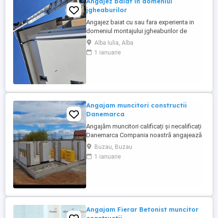
Angajez baiat in domeniul
jgheaburilor
Angajez baiat cu sau fara experienta in
domeniul montajului jgheaburilor de
aluminiu.Se lucrează la inaltime!!!! Salariul
Alba Iulia, Alba
incepe de la 5000 ron plus bonusuri.
1 ianuarie
Angajam muncitori constructii
Danemarca
Angajăm muncitori calificați și necalificați
Danemarca Compania noastră angajează
muncitori calificați și necalificați pentru
Buzau, Buzau
construcții în Danemarca. Oferim: * Salariu
1 ianuarie
atractiv, plătit la timp. * Cazare * Contract
de muncă legal. * Program de lucru stabil.
* Posibilitatea de ore suplimentare. * ...
Angajam Fierar Betonist muncitor