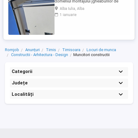
domeniul montajului jgheaburilor de
aluminiu.Se lucrează la inaltime!!!! Salariul
Alba Iulia, Alba
incepe de la 5000 ron plus bonusuri.
1 ianuarie
Romjob
Anunțuri
Timis
Timisoara
Locuri de munca
Constructii - Arhitectura - Design
Muncitori constructii
Categorii
Județe
Localități