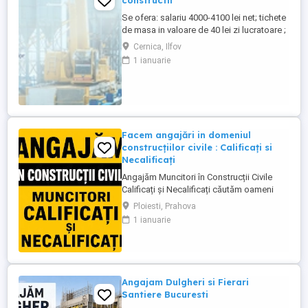
constructii
Se ofera: salariu 4000-4100 lei net; tichete
de masa in valoare de 40 lei zi lucratoare ;
asigurare privata de sanatate; decontare
Cernica, Ilfov
transport; cazare pentru salariatii din
1 ianuarie
provincie; Ne situam pe platforma
industriala Pallady, aproape de Metrou
Republica, Autostrada A2, CV se transmite
...
Facem angajări in domeniul
construcțiilor civile : Calificați si
Necalificați
Angajăm Muncitori în Construcții Civile
Calificați și Necalificați căutăm oameni
serioși, responsabili și implicați pentru
Ploiesti, Prahova
lucrări de calitate. Posturi disponibile:
1 ianuarie
Muncitori Calificați Polivalenți (cu
experiență în domeniul construcțiilor)
Muncitori Necalificați (sunt necesare
cunoștințe de bază ...
Angajam Dulgheri si Fierari
Santiere Bucuresti