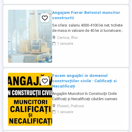
Angajam Fierar Betonist muncitor
constructii
Se ofera: salariu 4000-4100 lei net; tichete
de masa in valoare de 40 lei zi lucratoare ;
asigurare privata de sanatate; decontare
Cernica, Ilfov
transport; cazare pentru salariatii din
1 ianuarie
provincie; Ne situam pe platforma
industriala Pallady, aproape de Metrou
Republica, Autostrada A2, CV se transmite
...
Facem angajări in domeniul
construcțiilor civile : Calificați si
Necalificați
Angajăm Muncitori în Construcții Civile
Calificați și Necalificați căutăm oameni
serioși, responsabili și implicați pentru
Ploiesti, Prahova
lucrări de calitate. Posturi disponibile:
1 ianuarie
Muncitori Calificați Polivalenți (cu
experiență în domeniul construcțiilor)
Muncitori Necalificați (sunt necesare
cunoștințe de bază ...