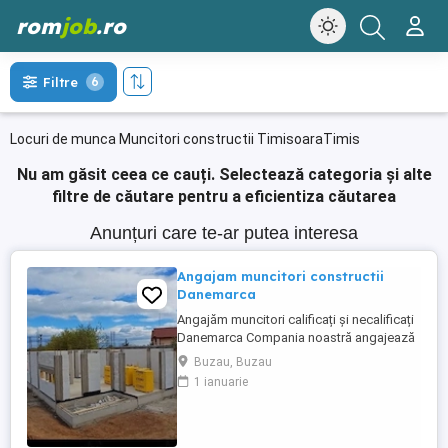
rom
job
.ro
Filtre
6
Locuri de munca Muncitori constructii TimisoaraTimis
Nu am găsit ceea ce cauți.
Selectează categoria și alte
filtre de căutare pentru a eficientiza căutarea
Anunțuri care te-ar putea interesa
Angajam muncitori constructii
Danemarca
Angajăm muncitori calificați și necalificați
Danemarca Compania noastră angajează
muncitori calificați și necalificați pentru
Buzau, Buzau
construcții în Danemarca. Oferim: * Salariu
1 ianuarie
atractiv, plătit la timp. * Cazare * Contract
de muncă legal. * Program de lucru stabil.
* Posibilitatea de ore suplimentare. * ...