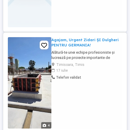
Agajam, Urgent Zidari ȘI Dulgheri
PENTRU GERMANIA!
Alătură-te unei echipe profesioniste și
lucrează pe proiecte importante de
construcții din Germania! Căutăm zidari și
Timisoara, Timis
dulgheri cu experiență pentru proiecte
17 iulie
stabile și de lungă durată. ANGAJAM SI
Telefon validat
PERSOANE FARA EXPERIENTA DORNICI SA
INVETE MESERIE SI SA ISI
CONSTRUIASCA O CARIERA Ce oferim:
Salariu ...
4