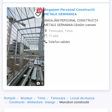
Angajam Personal Constructii
14
METALE GERMANIA
ANGAJĂM PERSONAL CONSTRUCȚII
METALE GERMANIA Căutăm oameni
serioși, calificați și motivați, care vor să
Timisoara, Timis
lucreze într-un mediu stabil și
17 iulie
profesionist! Domeniu: Construcții
Telefon validat
metalice Montaj hale industriale Locație:
Germania Tip job: Full time (8h zi,
sâmbăta până la ora 13:00) Căutăm
oameni care: Știu ...
5
Romjob
Anunțuri
Timis
Timisoara
Locuri de munca
Constructii - Arhitectura - Design
Muncitori constructii