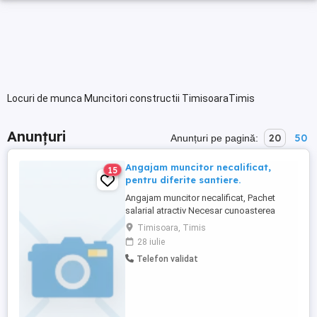
Locuri de munca Muncitori constructii TimisoaraTimis
Anunțuri
20
50
Anunțuri pe pagină:
Angajam muncitor necalificat,
15
pentru diferite santiere.
Angajam muncitor necalificat, Pachet
salarial atractiv Necesar cunoasterea
limbii germane, franceza sau engleza
Timisoara, Timis
Permisul de conducere Cat. B constituie
28 iulie
un avantaj. Pentru mai multe detalii va rog
Telefon validat
sa ne scrieti pe whatsapp la nr de tel
afisat