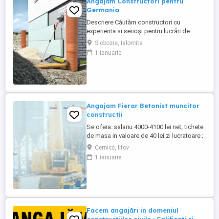
Angajăm Constructori pentru
Germania
Descriere Căutăm constructori cu
experienta si serioși pentru lucrări de
constructie în Germania, atat calificati cat
Slobozia, Ialomita
si ajutor ucenic ! Lucrări: Termoizolatii
1 ianuarie
Fatade Polistiren, Renovari interioare,
Placari Klinker, Zidarii Oferim: salariu
atractiv în funcție de experiență, 2200 2800
euro NET ( 15,00 ...
Angajam Fierar Betonist muncitor
constructii
Se ofera: salariu 4000-4100 lei net; tichete
de masa in valoare de 40 lei zi lucratoare ;
asigurare privata de sanatate; decontare
Cernica, Ilfov
transport; cazare pentru salariatii din
1 ianuarie
provincie; Ne situam pe platforma
industriala Pallady, aproape de Metrou
Republica, Autostrada A2, CV se transmite
...
Facem angajări in domeniul