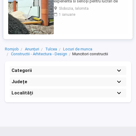
experienta si serioși pentru lucrări de
constructie în Germania, atat calificati cat
Slobozia, Ialomita
si ajutor ucenic ! Lucrări: Termoizolatii
1 ianuarie
Fatade Polistiren, Renovari interioare,
Placari Klinker, Zidarii Oferim: salariu
atractiv în funcție de experiență, 2200 2800
euro NET ( 15,00 ...
Romjob
Anunțuri
Tulcea
Locuri de munca
Constructii - Arhitectura - Design
Muncitori constructii
Categorii
Județe
Localități