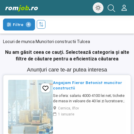
rom
job
.ro
Filtre
4
Locuri de munca Muncitori constructii Tulcea
Nu am găsit ceea ce cauți.
Selectează categoria și alte
filtre de căutare pentru a eficientiza căutarea
Anunțuri care te-ar putea interesa
Angajam Fierar Betonist muncitor
constructii
Se ofera: salariu 4000-4100 lei net; tichete
de masa in valoare de 40 lei zi lucratoare ;
asigurare privata de sanatate; decontare
Cernica, Ilfov
transport; cazare pentru salariatii din
1 ianuarie
provincie; Ne situam pe platforma
industriala Pallady, aproape de Metrou
Republica, Autostrada A2, CV se transmite
...