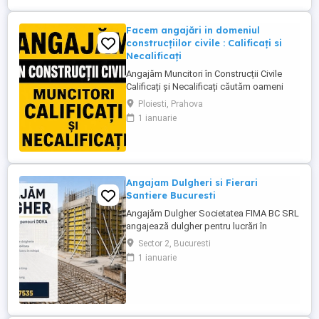
Facem angajări in domeniul
construcțiilor civile : Calificați si
Necalificați
Angajăm Muncitori în Construcții Civile
Calificați și Necalificați căutăm oameni
serioși, responsabili și implicați pentru
Ploiesti, Prahova
lucrări de calitate. Posturi disponibile:
1 ianuarie
Muncitori Calificați Polivalenți (cu
experiență în domeniul construcțiilor)
Muncitori Necalificați (sunt necesare
cunoștințe de bază ...
Angajam Dulgheri si Fierari
Santiere Bucuresti
Angajăm Dulgher Societatea FIMA BC SRL
angajează dulgher pentru lucrări în
domeniul construcțiilor. Cerințe: *
Sector 2, Bucuresti
Experiență în lucrări de dulgherie
1 ianuarie
constituie avantaj; * Seriozitate și
responsabilitate; * Disponibilitate pentru
lucru în echipă. Oferim: * Contract de
muncă; * Salariu motivant, plătit ...