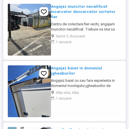
Angajez muncitor necalificat
incarcator descarcator sortator
fier
Centru de colectare fier vechi, angajam
muncitor necalificat. Trebuie sa stie sa
taie cu flexul, sa cunoasca materialele
Sector 5, Bucuresti
neferoase Cupru, Alama, Aluminiu, Zamac,
1 ianuarie
program lucru 09-18.30. Zona Pucheni -
Muntii Carpati sect 5 București. Salariu
2500 lei + procent din dezmembrari.
Contact
Angajez baiat in domeniul
jgheaburilor
Angajez baiat cu sau fara experienta in
domeniul montajului jgheaburilor de
aluminiu.Se lucrează la inaltime!!!! Salariul
Alba Iulia, Alba
incepe de la 5000 ron plus bonusuri.
1 ianuarie