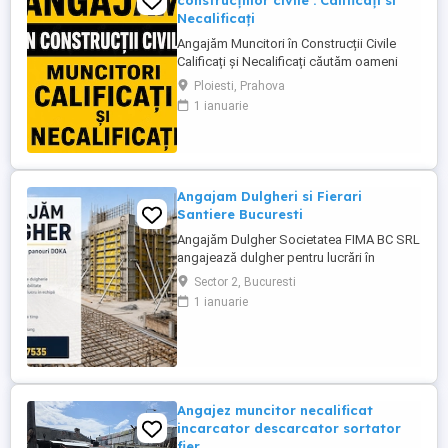
construcțiilor civile : Calificați si
Necalificați
Angajăm Muncitori în Construcții Civile
Calificați și Necalificați căutăm oameni
serioși, responsabili și implicați pentru
Ploiesti, Prahova
lucrări de calitate. Posturi disponibile:
1 ianuarie
Muncitori Calificați Polivalenți (cu
experiență în domeniul construcțiilor)
Muncitori Necalificați (sunt necesare
cunoștințe de bază ...
Angajam Dulgheri si Fierari
Santiere Bucuresti
Angajăm Dulgher Societatea FIMA BC SRL
angajează dulgher pentru lucrări în
domeniul construcțiilor. Cerințe: *
Sector 2, Bucuresti
Experiență în lucrări de dulgherie
1 ianuarie
constituie avantaj; * Seriozitate și
responsabilitate; * Disponibilitate pentru
lucru în echipă. Oferim: * Contract de
muncă; * Salariu motivant, plătit ...
Angajez muncitor necalificat
incarcator descarcator sortator
fier