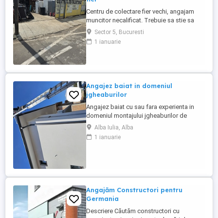
Centru de colectare fier vechi, angajam
muncitor necalificat. Trebuie sa stie sa
taie cu flexul, sa cunoasca materialele
Sector 5, Bucuresti
neferoase Cupru, Alama, Aluminiu, Zamac,
1 ianuarie
program lucru 09-18.30. Zona Pucheni -
Muntii Carpati sect 5 București. Salariu
2500 lei + procent din dezmembrari.
Contact
Angajez baiat in domeniul
jgheaburilor
Angajez baiat cu sau fara experienta in
domeniul montajului jgheaburilor de
aluminiu.Se lucrează la inaltime!!!! Salariul
Alba Iulia, Alba
incepe de la 5000 ron plus bonusuri.
1 ianuarie
Angajăm Constructori pentru
Germania
Descriere Căutăm constructori cu