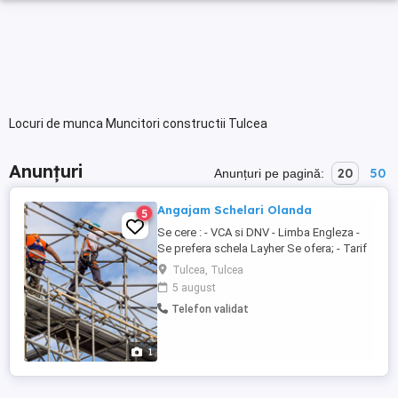
Locuri de munca Muncitori constructii Tulcea
Anunțuri
20
50
Anunțuri pe pagină:
Angajam Schelari Olanda
5
Se cere : - VCA si DNV - Limba Engleza -
Se prefera schela Layher Se ofera; - Tarif
orar de 20 euro net pentru First Builder cu
Tulcea, Tulcea
DNV - Posibilitatea de a face ore overtime
5 august
- Asigurare medicala - Colaborare pe o
Telefon validat
perioada indelungata - Cazare asigurata(
singur in camera) - Transport International
Contractul ...
1