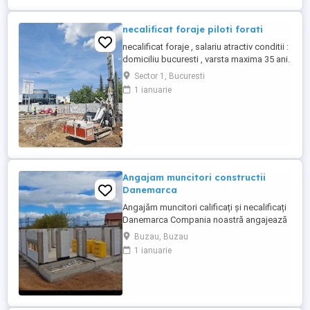
cunoștințe de bază ...
necalificat foraje piloti forati
necalificat foraje , salariu atractiv conditii :
domiciliu bucuresti , varsta maxima 35 ani.
cautam seriozitate
Sector 1, Bucuresti
1 ianuarie
Angajam muncitori constructii
Danemarca
Angajăm muncitori calificați și necalificați
Danemarca Compania noastră angajează
muncitori calificați și necalificați pentru
Buzau, Buzau
construcții în Danemarca. Oferim: * Salariu
1 ianuarie
atractiv, plătit la timp. * Cazare * Contract
de muncă legal. * Program de lucru stabil.
* Posibilitatea de ore suplimentare. * ...