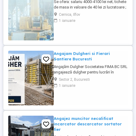
Se ofera: salariu 4000-4100 lei net; tichete
de masa in valoare de 40 lei zi lucratoare ;
asigurare privata de sanatate; decontare
Cernica, Ilfov
transport; cazare pentru salariatii din
1 ianuarie
provincie; Ne situam pe platforma
industriala Pallady, aproape de Metrou
Republica, Autostrada A2, CV se transmite
...
Angajam Dulgheri si Fierari
Santiere Bucuresti
Angajăm Dulgher Societatea FIMA BC SRL
angajează dulgher pentru lucrări în
domeniul construcțiilor. Cerințe: *
Sector 2, Bucuresti
Experiență în lucrări de dulgherie
1 ianuarie
constituie avantaj; * Seriozitate și
responsabilitate; * Disponibilitate pentru
lucru în echipă. Oferim: * Contract de
muncă; * Salariu motivant, plătit ...
Angajez muncitor necalificat
incarcator descarcator sortator
fier