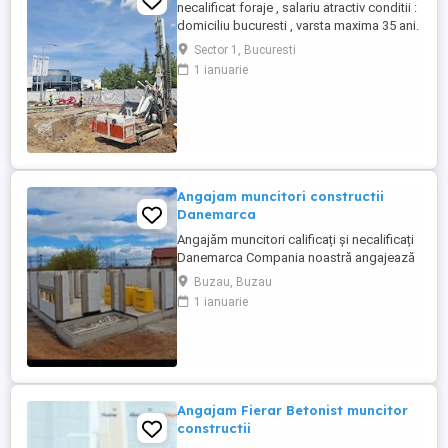
necalificat foraje , salariu atractiv conditii :
domiciliu bucuresti , varsta maxima 35 ani.
cautam seriozitate
Sector 1, Bucuresti
1 ianuarie
Angajam muncitori constructii
Danemarca
Angajăm muncitori calificați și necalificați
Danemarca Compania noastră angajează
muncitori calificați și necalificați pentru
Buzau, Buzau
construcții în Danemarca. Oferim: * Salariu
1 ianuarie
atractiv, plătit la timp. * Cazare * Contract
de muncă legal. * Program de lucru stabil.
* Posibilitatea de ore suplimentare. * ...
Angajam Fierar Betonist muncitor
constructii