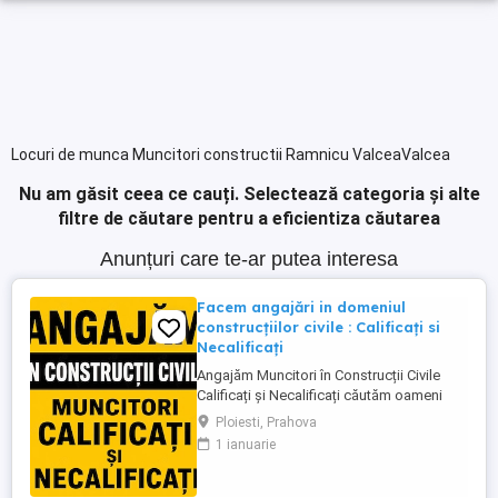
Locuri de munca Muncitori constructii Ramnicu ValceaValcea
Nu am găsit ceea ce cauți.
Selectează categoria și alte
filtre de căutare pentru a eficientiza căutarea
Anunțuri care te-ar putea interesa
Facem angajări in domeniul
construcțiilor civile : Calificați si
Necalificați
Angajăm Muncitori în Construcții Civile
Calificați și Necalificați căutăm oameni
serioși, responsabili și implicați pentru
Ploiesti, Prahova
lucrări de calitate. Posturi disponibile:
1 ianuarie
Muncitori Calificați Polivalenți (cu
experiență în domeniul construcțiilor)
Muncitori Necalificați (sunt necesare