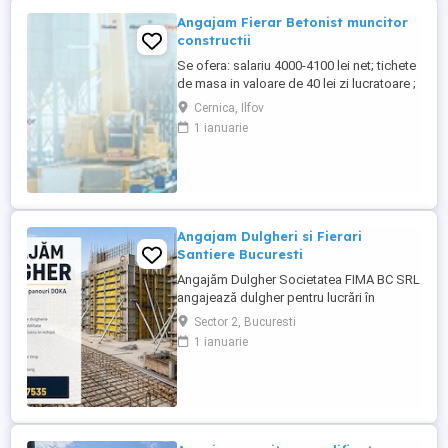
Angajam Fierar Betonist muncitor
constructii
Se ofera: salariu 4000-4100 lei net; tichete
de masa in valoare de 40 lei zi lucratoare ;
asigurare privata de sanatate; decontare
Cernica, Ilfov
transport; cazare pentru salariatii din
1 ianuarie
provincie; Ne situam pe platforma
industriala Pallady, aproape de Metrou
Republica, Autostrada A2, CV se transmite
...
Angajam Dulgheri si Fierari
Santiere Bucuresti
Angajăm Dulgher Societatea FIMA BC SRL
angajează dulgher pentru lucrări în
domeniul construcțiilor. Cerințe: *
Sector 2, Bucuresti
Experiență în lucrări de dulgherie
1 ianuarie
constituie avantaj; * Seriozitate și
responsabilitate; * Disponibilitate pentru
lucru în echipă. Oferim: * Contract de
muncă; * Salariu motivant, plătit ...