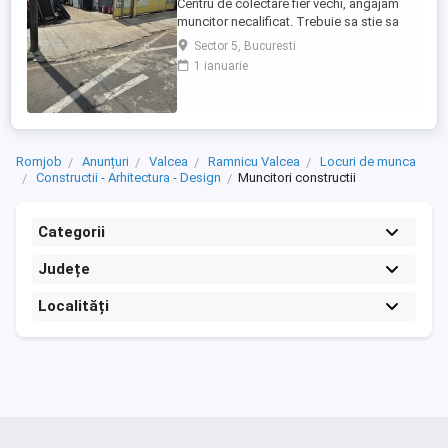
Centru de colectare fier vechi, angajam
muncitor necalificat. Trebuie sa stie sa
taie cu flexul, sa cunoasca materialele
Sector 5, Bucuresti
neferoase Cupru, Alama, Aluminiu, Zamac,
1 ianuarie
program lucru 09-18.30. Zona Pucheni -
Muntii Carpati sect 5 București. Salariu
2500 lei + procent din dezmembrari.
Contact
Romjob
Anunțuri
Valcea
Ramnicu Valcea
Locuri de munca
Constructii - Arhitectura - Design
Muncitori constructii
Categorii
Județe
Localități