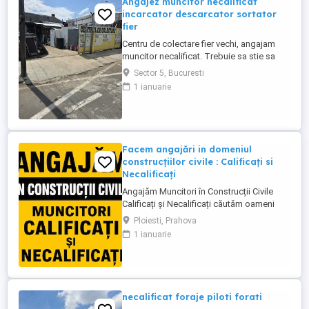
Angajez muncitor necalificat
incarcator descarcator sortator
fier
Centru de colectare fier vechi, angajam
muncitor necalificat. Trebuie sa stie sa
taie cu flexul, sa cunoasca materialele
Sector 5, Bucuresti
neferoase Cupru, Alama, Aluminiu, Zamac,
1 ianuarie
program lucru 09-18.30. Zona Pucheni -
Muntii Carpati sect 5 București. Salariu
2500 lei + procent din dezmembrari.
Contact
Facem angajări in domeniul
construcțiilor civile : Calificați si
Necalificați
Angajăm Muncitori în Construcții Civile
Calificați și Necalificați căutăm oameni
serioși, responsabili și implicați pentru
Ploiesti, Prahova
lucrări de calitate. Posturi disponibile:
1 ianuarie
Muncitori Calificați Polivalenți (cu
experiență în domeniul construcțiilor)
Muncitori Necalificați (sunt necesare
cunoștințe de bază ...
necalificat foraje piloti forati