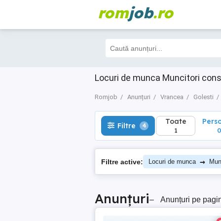
rom
job
.ro
Toate
Perso
Filtre
4
1
0
Locuri de munca Muncitori cons
Romjob
Anunțuri
Vrancea
Golesti
Toate
Pers
Filtre
4
1
→
Filtre active:
Locuri de munca
Munc
Anunțuri
–
Anunțuri pe pagi