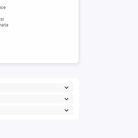
ice
si
inata