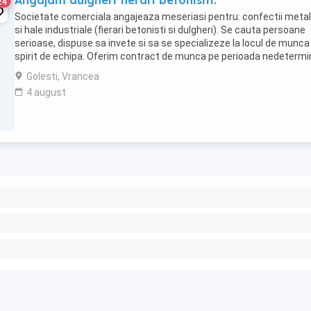
Angajam dulgheri fierari betonisiti.
24
Societate comerciala angajeaza meseriasi pentru: confectii metal
si hale industriale (fierari betonisti si dulgheri). Se cauta persoane
serioase, dispuse sa invete si sa se specializeze la locul de munca 
spirit de echipa. Oferim contract de munca pe perioada nedeterm
si pachet salarial ...
Golesti, Vrancea
4 august