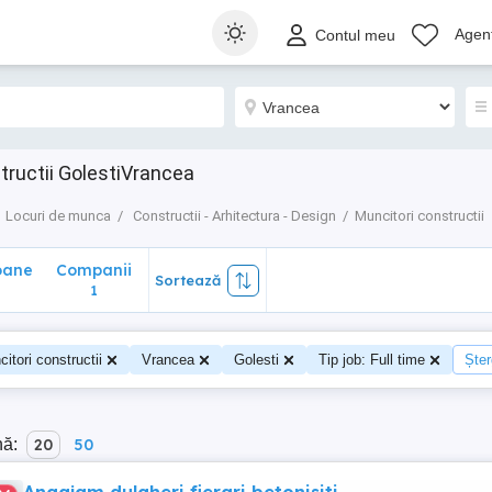
ane
Companii
Sortează
Agenț
Contul meu
1
tructii GolestiVrancea
Locuri de munca
Constructii - Arhitectura - Design
Muncitori constructii
oane
Companii
Sortează
0
1
itori constructii
Vrancea
Golesti
Tip job: Full time
Șter
nă:
20
50