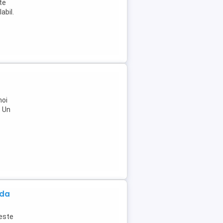
te
abil.
noi
: Un
ada
este