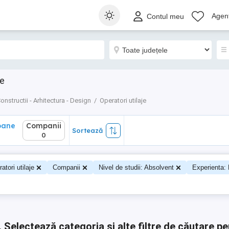
ane
Companii
Sortează
Agenț
Contul meu
0
je
onstructii - Arhitectura - Design
Operatori utilaje
oane
Companii
Sortează
0
atori utilaje
Companii
Nivel de studii: Absolvent
Experienta: 
.
Selectează categoria și alte filtre de căutare pe