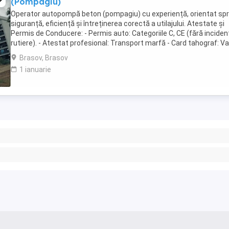
(Pompagiu)
Operator autopompă beton (pompagiu) cu experiență, orientat sp
siguranță, eficiență și întreținerea corectă a utilajului. Atestate și
Permis de Conducere: - Permis auto: Categoriile C, CE (fără inciden
rutiere). - Atestat profesional: Transport marfă - Card tahograf: Val
- Opțional: Autorizație ...
Brasov, Brasov
1 ianuarie