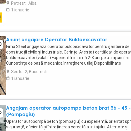
deplasare pe șantier Permis ...
Petresti, Alba
1 ianuarie
Anunț angajare Operator Buldoexcavator
Fima Steel angajează operator buldoexcavator pentru șantiere de
construcții civile și industriale. Cerințe: Atestat certificat de opera
buldoexcavator (valabil) Experiență minimă 2-3 ani pe utilaj similar
Cunoștințe de bază mecanică întreținere utilaj Disponibilitate
deplasare pe șantiere Oferim: ...
Sector 2, Bucuresti
1 ianuarie
Angajam operator autopompa beton brat 36 - 43 -
(Pompagiu)
Operator autopompă beton (pompagiu) cu experiență, orientat sp
siguranță, eficiență și întreținerea corectă a utilajului. Atestate și