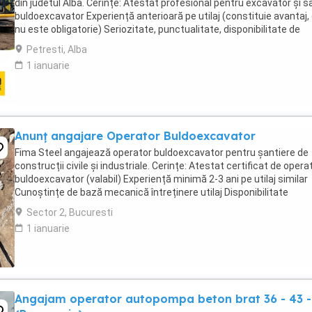
din judetul Alba. Cerințe: Atestat profesional pentru excavator și s
buldoexcavator Experiență anterioară pe utilaj (constituie avantaj,
nu este obligatorie) Seriozitate, punctualitate, disponibilitate de
deplasare pe șantier Permis ...
Petresti, Alba
1 ianuarie
Anunț angajare Operator Buldoexcavator
Fima Steel angajează operator buldoexcavator pentru șantiere de
construcții civile și industriale. Cerințe: Atestat certificat de opera
buldoexcavator (valabil) Experiență minimă 2-3 ani pe utilaj similar
Cunoștințe de bază mecanică întreținere utilaj Disponibilitate
deplasare pe șantiere Oferim: ...
Sector 2, Bucuresti
1 ianuarie
Angajam operator autopompa beton brat 36 - 43 -