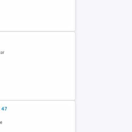
tor
 47
re