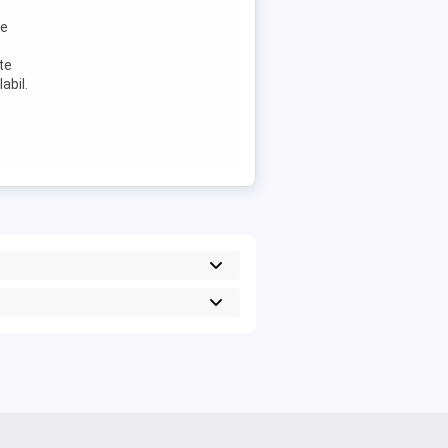
re
te
abil.