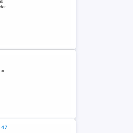
au
 dar
tor
 47