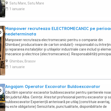
reparatii mecanice ...
Satu Mare, Satu Mare
1 ianuarie
Manpower recruteaza ELECTROMECANIC pe perioa
nedeterminata
Manpower recruteaza electromecanic pentru o companie din
Ghimbav( producatoare de carton ondulat)- responsabil cu întreți
și repararea instalațiilor și utilajelor industriale care includ și elem
mecanice și electrice (electromecanice). Responsabilități principal
monitorizeaza și execută ...
Ghimbav, Brasov
1 ianuarie
Angajam Operator Excavator Buldoexcavator
Căutăm operator excavator buldoexcavator pentru șantierele noa
din judetul Alba. Cerințe: Atestat profesional pentru excavator și s
buldoexcavator Experiență anterioară pe utilaj (constituie avantaj,
nu este obligatorie) Seriozitate, punctualitate, disponibilitate de