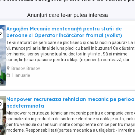
Anunțuri care te-ar putea interesa
Angajăm Mecanic mentenanță pentru stații de
betoane si Operator încărcător frontal (volist)
Te-ai săturat de șefii care se plictisesc și caută nod în papură? La 
vii, muncești iar la final de luna pleci cu banii în buzunar! Ce căutăm
om harnic, serios și punctual nu doctori în științe . Să ai minime
cunoștințe sau pasiune pentru utilaje (experiența contează, dar
prețuim mai mult ...
Brasov, Brasov
1 ianuarie
Manpower recruteaza tehnician mecanic pe perio
nedeterminata
Manpower recruteaza tehnician mecanic pentru o companie care 
specializata în producția de sisteme electrice și cablaje auto, inclu
pentru vehicule cu tensiuni inalte componente critice pentru mașin
moderne. Responsabilitati(partea mecanica a utilajelor): - intretine