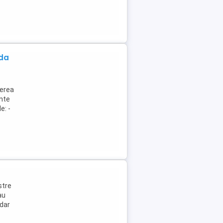
da
nerea
ente
e: -
stre
au
 dar