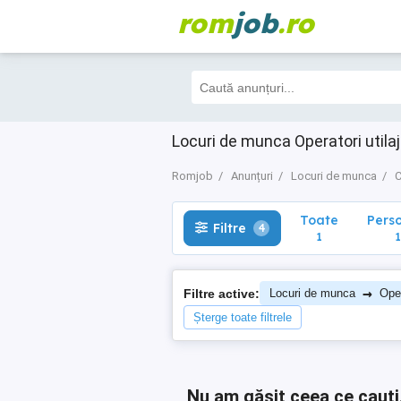
rom
job
.ro
Toate
Perso
Filtre
4
1
1
Locuri de munca Operatori utila
Romjob
Anunțuri
Locuri de munca
C
Toate
Pers
Filtre
4
1
1
→
Filtre active:
Locuri de munca
Oper
Șterge toate filtrele
Nu am găsit ceea ce cauți