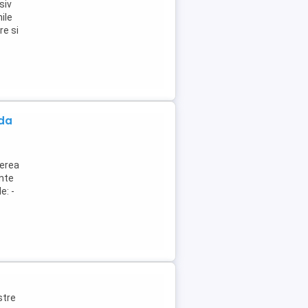
siv
ile
re si
da
nerea
ente
e: -
stre