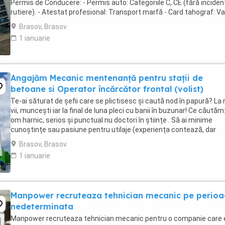
Permis de Conducere: - Permis auto: Categoriile C, CE (fără inciden
rutiere). - Atestat profesional: Transport marfă - Card tahograf: Val
- Opțional: Autorizație ...
Brasov, Brasov
1 ianuarie
Angajăm Mecanic mentenanță pentru stații de
betoane si Operator încărcător frontal (volist)
Te-ai săturat de șefii care se plictisesc și caută nod în papură? La 
vii, muncești iar la final de luna pleci cu banii în buzunar! Ce căutăm
om harnic, serios și punctual nu doctori în științe . Să ai minime
cunoștințe sau pasiune pentru utilaje (experiența contează, dar
prețuim mai mult ...
Brasov, Brasov
1 ianuarie
Manpower recruteaza tehnician mecanic pe perio
nedeterminata
Manpower recruteaza tehnician mecanic pentru o companie care 