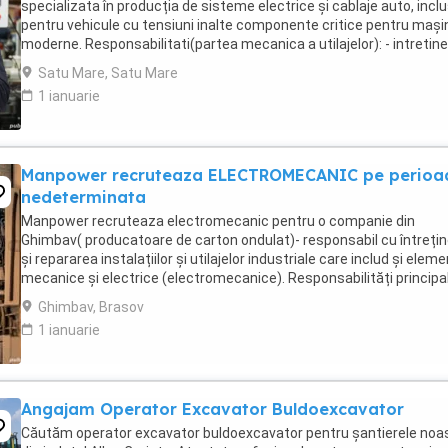
specializata în producția de sisteme electrice și cablaje auto, inclu
pentru vehicule cu tensiuni inalte componente critice pentru mașin
moderne. Responsabilitati(partea mecanica a utilajelor): - intretine
reparatii mecanice ...
Satu Mare, Satu Mare
1 ianuarie
Manpower recruteaza ELECTROMECANIC pe perioa
nedeterminata
Manpower recruteaza electromecanic pentru o companie din
Ghimbav( producatoare de carton ondulat)- responsabil cu întreți
și repararea instalațiilor și utilajelor industriale care includ și elem
mecanice și electrice (electromecanice). Responsabilități principal
monitorizeaza și execută ...
Ghimbav, Brasov
1 ianuarie
Angajam Operator Excavator Buldoexcavator
Căutăm operator excavator buldoexcavator pentru șantierele noa