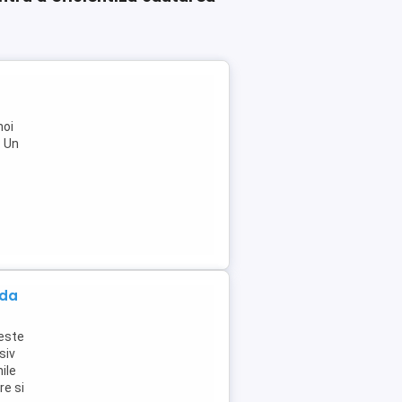
noi
: Un
ada
este
siv
ile
re si