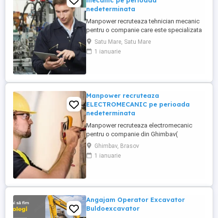
mecanic pe perioada
nedeterminata
Manpower recruteaza tehnician mecanic
pentru o companie care este specializata
în producția de sisteme electrice și
Satu Mare, Satu Mare
cablaje auto, inclusiv pentru vehicule cu
1 ianuarie
tensiuni inalte componente critice pentru
mașinile moderne. Responsabilitati(partea
mecanica a utilajelor): - intretinere si
reparatii mecanice ...
Manpower recruteaza
ELECTROMECANIC pe perioada
nedeterminata
Manpower recruteaza electromecanic
pentru o companie din Ghimbav(
producatoare de carton ondulat)-
Ghimbav, Brasov
responsabil cu întreținerea și repararea
1 ianuarie
instalațiilor și utilajelor industriale care
includ și elemente mecanice și electrice
(electromecanice). Responsabilități
principale: - monitorizeaza și execută ...
Angajam Operator Excavator
Buldoexcavator