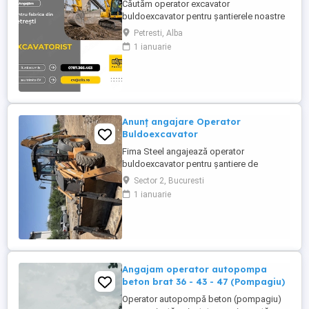
Căutăm operator excavator
buldoexcavator pentru șantierele noastre
din judetul Alba. Cerințe: Atestat
Petresti, Alba
profesional pentru excavator și sau
1 ianuarie
buldoexcavator Experiență anterioară pe
utilaj (constituie avantaj, dar nu este
obligatorie) Seriozitate, punctualitate,
disponibilitate de deplasare pe șantier
Permis ...
Anunț angajare Operator
Buldoexcavator
Fima Steel angajează operator
buldoexcavator pentru șantiere de
construcții civile și industriale. Cerințe:
Sector 2, Bucuresti
Atestat certificat de operator
1 ianuarie
buldoexcavator (valabil) Experiență
minimă 2-3 ani pe utilaj similar Cunoștințe
de bază mecanică întreținere utilaj
Disponibilitate deplasare pe șantiere
Oferim: ...
Angajam operator autopompa
beton brat 36 - 43 - 47 (Pompagiu)
Operator autopompă beton (pompagiu)