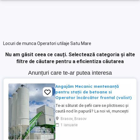
Locuri de munca Operatori utilaje Satu Mare
Nu am găsit ceea ce cauți.
Selectează categoria și alte
filtre de căutare pentru a eficientiza căutarea
Anunțuri care te-ar putea interesa
Angajăm Mecanic mentenanță
pentru stații de betoane si
Operator încărcător frontal (volist)
Te-ai săturat de șefii care se plictisesc și
caută nod în papură? La noi vii, muncești
iar la final de luna pleci cu banii în buzunar!
Brasov, Brasov
Ce căutăm: Un om harnic, serios și
1 ianuarie
punctual nu doctori în științe . Să ai
minime cunoștințe sau pasiune pentru
utilaje (experiența contează, dar prețuim