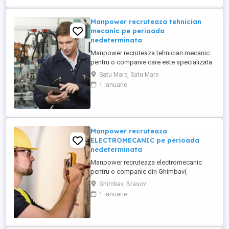
mai mult ...
Manpower recruteaza tehnician
mecanic pe perioada
nedeterminata
Manpower recruteaza tehnician mecanic
pentru o companie care este specializata
în producția de sisteme electrice și
Satu Mare, Satu Mare
cablaje auto, inclusiv pentru vehicule cu
1 ianuarie
tensiuni inalte componente critice pentru
mașinile moderne. Responsabilitati(partea
mecanica a utilajelor): - intretinere si
reparatii mecanice ...
Manpower recruteaza
ELECTROMECANIC pe perioada
nedeterminata
Manpower recruteaza electromecanic
pentru o companie din Ghimbav(
producatoare de carton ondulat)-
Ghimbav, Brasov
responsabil cu întreținerea și repararea
1 ianuarie
instalațiilor și utilajelor industriale care
includ și elemente mecanice și electrice
(electromecanice). Responsabilități
principale: - monitorizeaza și execută ...