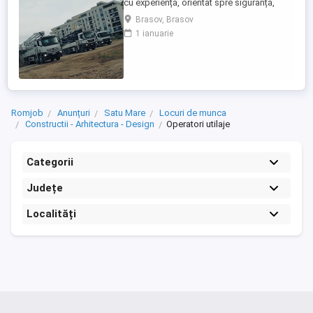
cu experiență, orientat spre siguranță,
eficiență și întreținerea corectă a utilajului.
Brasov, Brasov
Atestate și Permis de Conducere: - Permis
1 ianuarie
auto: Categoriile C, CE (fără incidente
rutiere). - Atestat profesional: Transport
marfă - Card tahograf: Valabil. - Opțional:
Autorizație ...
Romjob
Anunțuri
Satu Mare
Locuri de munca
Constructii - Arhitectura - Design
Operatori utilaje
Categorii
Județe
Localități