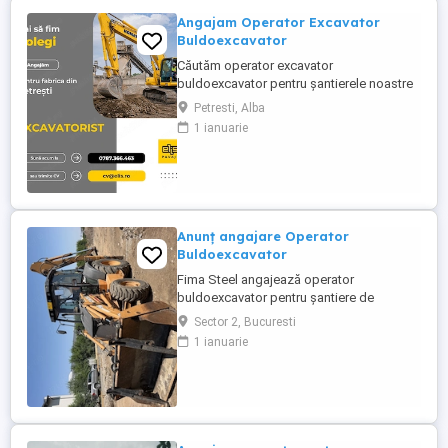
Angajam Operator Excavator
Buldoexcavator
Căutăm operator excavator
buldoexcavator pentru șantierele noastre
din judetul Alba. Cerințe: Atestat
Petresti, Alba
profesional pentru excavator și sau
1 ianuarie
buldoexcavator Experiență anterioară pe
utilaj (constituie avantaj, dar nu este
obligatorie) Seriozitate, punctualitate,
disponibilitate de deplasare pe șantier
Permis ...
Anunț angajare Operator
Buldoexcavator
Fima Steel angajează operator
buldoexcavator pentru șantiere de
construcții civile și industriale. Cerințe:
Sector 2, Bucuresti
Atestat certificat de operator
1 ianuarie
buldoexcavator (valabil) Experiență
minimă 2-3 ani pe utilaj similar Cunoștințe
de bază mecanică întreținere utilaj
Disponibilitate deplasare pe șantiere
Oferim: ...