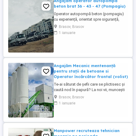
Angajam operator autopompa
beton brat 36 - 43 - 47 (Pompagiu)
Operator autopompă beton (pompagiu)
cu experiență, orientat spre siguranță,
eficiență și întreținerea corectă a utilajului.
Brasov, Brasov
Atestate și Permis de Conducere: - Permis
1 ianuarie
auto: Categoriile C, CE (fără incidente
rutiere). - Atestat profesional: Transport
marfă - Card tahograf: Valabil. - Opțional:
Autorizație ...
Angajăm Mecanic mentenanță
pentru stații de betoane si
Operator încărcător frontal (volist)
Te-ai săturat de șefii care se plictisesc și
caută nod în papură? La noi vii, muncești
iar la final de luna pleci cu banii în buzunar!
Brasov, Brasov
Ce căutăm: Un om harnic, serios și
1 ianuarie
punctual nu doctori în științe . Să ai
minime cunoștințe sau pasiune pentru
utilaje (experiența contează, dar prețuim
mai mult ...
Manpower recruteaza tehnician