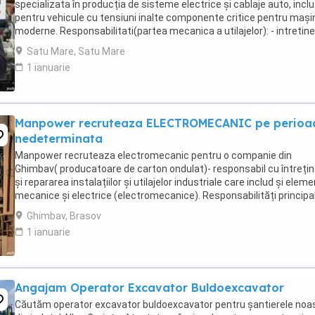
specializata în producția de sisteme electrice și cablaje auto, inclu
pentru vehicule cu tensiuni inalte componente critice pentru mașin
moderne. Responsabilitati(partea mecanica a utilajelor): - intretine
reparatii mecanice ...
Satu Mare, Satu Mare
1 ianuarie
Manpower recruteaza ELECTROMECANIC pe perioa
nedeterminata
Manpower recruteaza electromecanic pentru o companie din
Ghimbav( producatoare de carton ondulat)- responsabil cu întreți
și repararea instalațiilor și utilajelor industriale care includ și elem
mecanice și electrice (electromecanice). Responsabilități principal
monitorizeaza și execută ...
Ghimbav, Brasov
1 ianuarie
Angajam Operator Excavator Buldoexcavator
Căutăm operator excavator buldoexcavator pentru șantierele noa