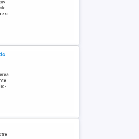
siv
ile
re si
da
nerea
ente
e: -
stre