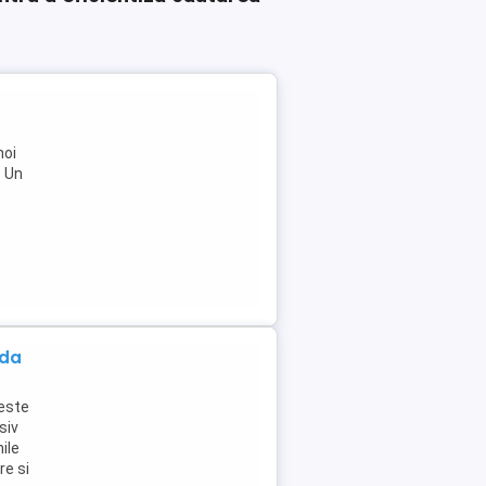
noi
: Un
ada
este
siv
ile
re si