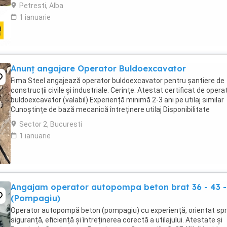
deplasare pe șantier Permis ...
Petresti, Alba
1 ianuarie
Anunț angajare Operator Buldoexcavator
Fima Steel angajează operator buldoexcavator pentru șantiere de
construcții civile și industriale. Cerințe: Atestat certificat de opera
buldoexcavator (valabil) Experiență minimă 2-3 ani pe utilaj similar
Cunoștințe de bază mecanică întreținere utilaj Disponibilitate
deplasare pe șantiere Oferim: ...
Sector 2, Bucuresti
1 ianuarie
Angajam operator autopompa beton brat 36 - 43 -
(Pompagiu)
Operator autopompă beton (pompagiu) cu experiență, orientat sp
siguranță, eficiență și întreținerea corectă a utilajului. Atestate și