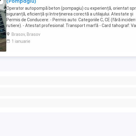
(Pompagiu)
Operator autopompă beton (pompagiu) cu experiență, orientat sp
siguranță, eficiență și întreținerea corectă a utilajului. Atestate și
Permis de Conducere: - Permis auto: Categoriile C, CE (fără inciden
rutiere). - Atestat profesional: Transport marfă - Card tahograf: Val
- Opțional: Autorizație ...
Brasov, Brasov
1 ianuarie