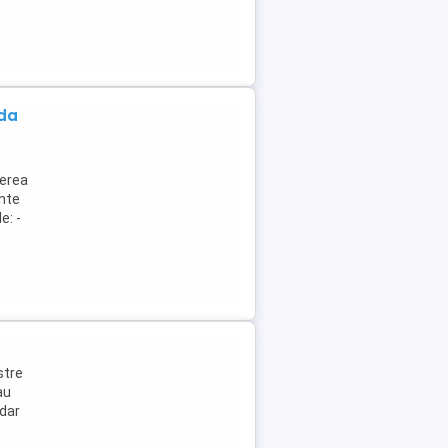
da
nerea
ente
e: -
stre
au
 dar