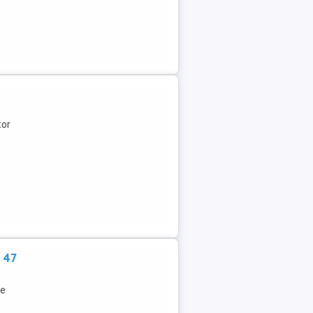
tor
 47
re