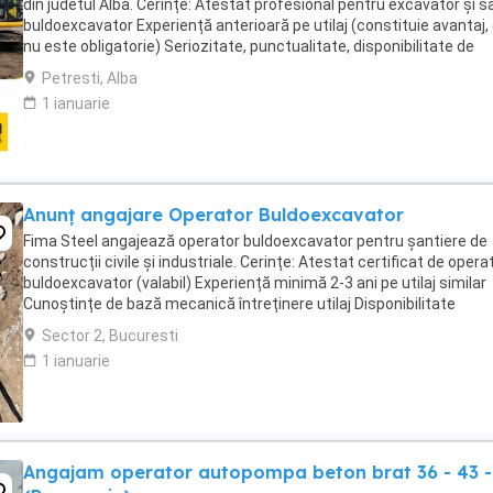
din judetul Alba. Cerințe: Atestat profesional pentru excavator și s
buldoexcavator Experiență anterioară pe utilaj (constituie avantaj,
nu este obligatorie) Seriozitate, punctualitate, disponibilitate de
deplasare pe șantier Permis ...
Petresti, Alba
1 ianuarie
Anunț angajare Operator Buldoexcavator
Fima Steel angajează operator buldoexcavator pentru șantiere de
construcții civile și industriale. Cerințe: Atestat certificat de opera
buldoexcavator (valabil) Experiență minimă 2-3 ani pe utilaj similar
Cunoștințe de bază mecanică întreținere utilaj Disponibilitate
deplasare pe șantiere Oferim: ...
Sector 2, Bucuresti
1 ianuarie
Angajam operator autopompa beton brat 36 - 43 -