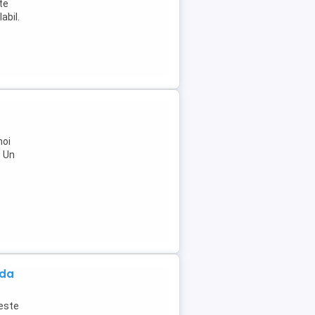
te
abil.
noi
: Un
ada
este