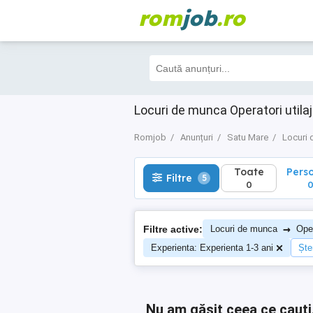
rom
job
.ro
Toate
Perso
Filtre
5
0
0
Locuri de munca Operatori utila
Romjob
Anunțuri
Satu Mare
Locuri
Toate
Pers
Filtre
5
0
→
Filtre active:
Locuri de munca
Oper
Experienta: Experienta 1-3 ani
Șter
Nu am găsit ceea ce cauți