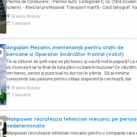
Permis de Conducere: - Permis auto: Categoriile C, CE (fără inciden
rutiere). - Atestat profesional: Transport marfă - Card tahograf: Val
- Opțional: Autorizație ...
Brasov, Brasov
1 ianuarie
Angajăm Mecanic mentenanță pentru stații de
betoane si Operator încărcător frontal (volist)
Te-ai săturat de șefii care se plictisesc și caută nod în papură? La 
vii, muncești iar la final de luna pleci cu banii în buzunar! Ce căutăm
om harnic, serios și punctual nu doctori în științe . Să ai minime
cunoștințe sau pasiune pentru utilaje (experiența contează, dar
prețuim mai mult ...
Brasov, Brasov
1 ianuarie
Manpower recruteaza tehnician mecanic pe perio
nedeterminata
Manpower recruteaza tehnician mecanic pentru o companie care 