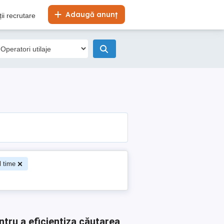
Adaugă anunț
ii recrutare
l time
ntru a eficientiza căutarea