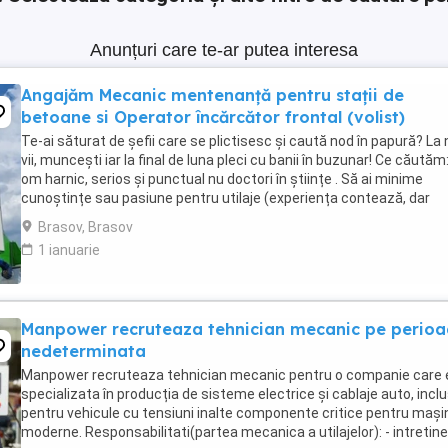
Anunțuri care te-ar putea interesa
Angajăm Mecanic mentenanță pentru stații de
betoane si Operator încărcător frontal (volist)
Te-ai săturat de șefii care se plictisesc și caută nod în papură? La 
vii, muncești iar la final de luna pleci cu banii în buzunar! Ce căutăm
om harnic, serios și punctual nu doctori în științe . Să ai minime
cunoștințe sau pasiune pentru utilaje (experiența contează, dar
prețuim mai mult ...
Brasov, Brasov
1 ianuarie
Manpower recruteaza tehnician mecanic pe perio
nedeterminata
Manpower recruteaza tehnician mecanic pentru o companie care 
specializata în producția de sisteme electrice și cablaje auto, inclu
pentru vehicule cu tensiuni inalte componente critice pentru mașin
moderne. Responsabilitati(partea mecanica a utilajelor): - intretine