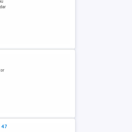
au
 dar
tor
 47