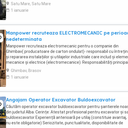
reparatii mecanice ...
Satu Mare, Satu Mare
1 ianuarie
Manpower recruteaza ELECTROMECANIC pe perioa
nedeterminata
Manpower recruteaza electromecanic pentru o companie din
Ghimbav( producatoare de carton ondulat)- responsabil cu întreți
și repararea instalațiilor și utilajelor industriale care includ și elem
mecanice și electrice (electromecanice). Responsabilități principal
monitorizeaza și execută ...
Ghimbav, Brasov
1 ianuarie
Angajam Operator Excavator Buldoexcavator
Căutăm operator excavator buldoexcavator pentru șantierele noa
din judetul Alba. Cerințe: Atestat profesional pentru excavator și s
buldoexcavator Experiență anterioară pe utilaj (constituie avantaj,
nu este obligatorie) Seriozitate, punctualitate, disponibilitate de