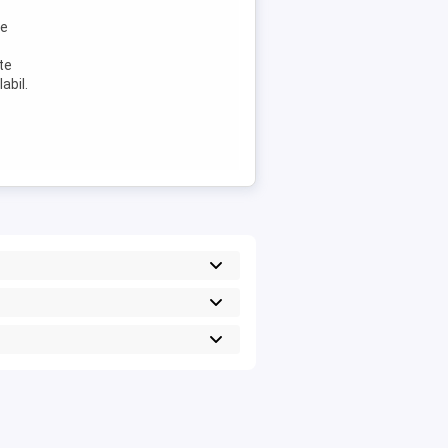
re
te
abil.