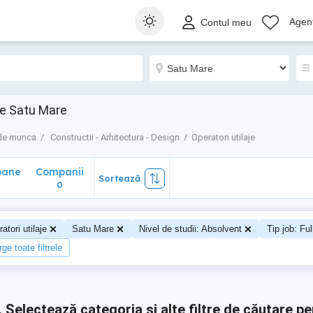
ane
Companii
Sortează
Agenț
Contul meu
0
je Satu Mare
 de munca
Constructii - Arhitectura - Design
Operatori utilaje
oane
Companii
Sortează
0
0
atori utilaje
Satu Mare
Nivel de studii: Absolvent
Tip job: Ful
ge toate filtrele
.
Selectează categoria și alte filtre de căutare pe