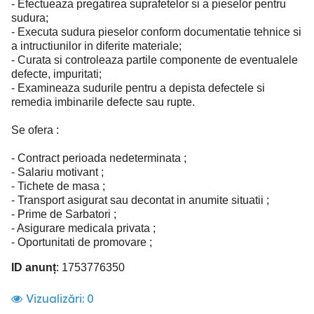
- Efectueaza pregatirea suprafetelor si a pieselor pentru
sudura;
- Executa sudura pieselor conform documentatie tehnice si
a intructiunilor in diferite materiale;
- Curata si controleaza partile componente de eventualele
defecte, impuritati;
- Examineaza sudurile pentru a depista defectele si
remedia imbinarile defecte sau rupte.
Se ofera :
- Contract perioada nedeterminata ;
- Salariu motivant ;
- Tichete de masa ;
- Transport asigurat sau decontat in anumite situatii ;
- Prime de Sarbatori ;
- Asigurare medicala privata ;
- Oportunitati de promovare ;
ID anunț
: 1753776350
Vizualizări:
0