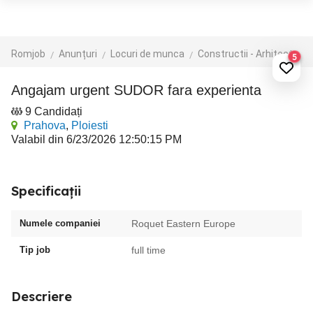
Romjob
Anunțuri
Locuri de munca
Constructii - Arhitectura - Design
5
Angajam urgent SUDOR fara experienta
9 Candidați
Prahova
,
Ploiesti
Valabil din 6/23/2026 12:50:15 PM
Specificații
Numele companiei
Roquet Eastern Europe
Tip job
full time
Descriere