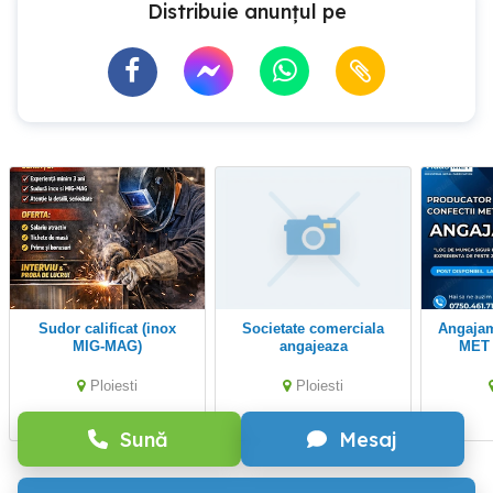
Distribuie anunțul pe
Sudor calificat (inox
Societate comerciala
Angajam: Sudor - Vidas
MIG-MAG)
angajeaza
MET 
confe
Salari
Ploiesti
Ploiesti
Sună
Mesaj