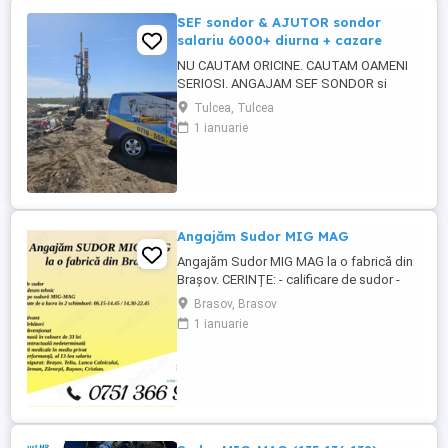
SEF sondor & AJUTOR sondor
salariu 6000+ diurna + cazare
NU CAUTAM ORICINE. CAUTAM OAMENI
SERIOSI. ANGAJAM SEF SONDOR si
AJUTOR SONDOR FORAJE PUTURI APA
Tulcea, Tulcea
Vrei salariu bun, cazare asigurata,
1 ianuarie
program clar si stabilitate pe termen lung?
Atunci citeste pana la capat. SC 4U SERV
SRL firma din Constanta angajeaza
personal pentru foraje puturi apa. Lucram
organizat, ...
Angajăm Sudor MIG MAG
Angajăm Sudor MIG MAG la o fabrică din
Brașov. CERINȚE: - calificare de sudor -
cunoștințe desen tehnic - experiență pe
Brasov, Brasov
sudură MIG-MAG - disponibilitate pentru
1 ianuarie
lucru în 2 schimburi: 06.15-14.45 14.30-
22.45 BENEFICII: - salariu motivant - prime
de sărbători - catering subvenționat -
bonuri de masă în ...