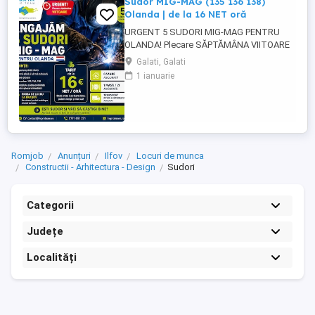
Sudor MIG-MAG (135 136 138)
Olanda | de la 16 NET oră
URGENT 5 SUDORI MIG-MAG PENTRU
OLANDA! Plecare SĂPTĂMÂNA VIITOARE
Tarif de la 16 NET oră și poate crește în
Galati, Galati
funcție de proba de lucru! Căutăm sudori
1 ianuarie
MIG-MAG cu experiență, pregătiți pentru
plecare rapidă în Olanda. CE CĂUTĂM:
Experiență MIG-MAG Sudură cu sârmă
plină și sârmă tubulară ...
Romjob
Anunțuri
Ilfov
Locuri de munca
Constructii - Arhitectura - Design
Sudori
Categorii
Județe
Localități