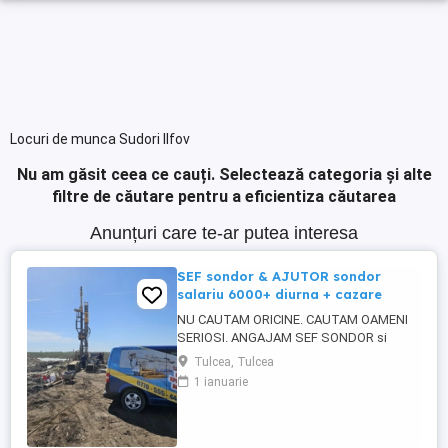
Locuri de munca Sudori Ilfov
Nu am găsit ceea ce cauți.
Selectează categoria și alte
filtre de căutare pentru a eficientiza căutarea
Anunțuri care te-ar putea interesa
SEF sondor & AJUTOR sondor
salariu 6000+ diurna + cazare
NU CAUTAM ORICINE. CAUTAM OAMENI
SERIOSI. ANGAJAM SEF SONDOR si
AJUTOR SONDOR FORAJE PUTURI APA
Tulcea, Tulcea
Vrei salariu bun, cazare asigurata,
1 ianuarie
program clar si stabilitate pe termen lung?
Atunci citeste pana la capat. SC 4U SERV
SRL firma din Constanta angajeaza
personal pentru foraje puturi apa. Lucram