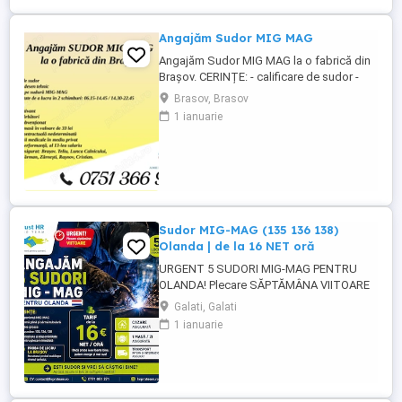
organizat, ...
Angajăm Sudor MIG MAG
Angajăm Sudor MIG MAG la o fabrică din
Brașov. CERINȚE: - calificare de sudor -
cunoștințe desen tehnic - experiență pe
Brasov, Brasov
sudură MIG-MAG - disponibilitate pentru
1 ianuarie
lucru în 2 schimburi: 06.15-14.45 14.30-
22.45 BENEFICII: - salariu motivant - prime
de sărbători - catering subvenționat -
bonuri de masă în ...
Sudor MIG-MAG (135 136 138)
Olanda | de la 16 NET oră
URGENT 5 SUDORI MIG-MAG PENTRU
OLANDA! Plecare SĂPTĂMÂNA VIITOARE
Tarif de la 16 NET oră și poate crește în
Galati, Galati
funcție de proba de lucru! Căutăm sudori
1 ianuarie
MIG-MAG cu experiență, pregătiți pentru
plecare rapidă în Olanda. CE CĂUTĂM:
Experiență MIG-MAG Sudură cu sârmă
plină și sârmă tubulară ...