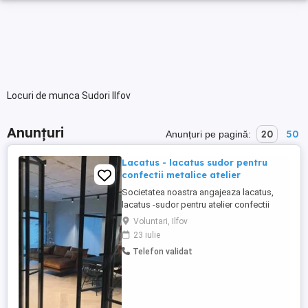
Locuri de munca Sudori Ilfov
Anunțuri
20
50
Anunțuri pe pagină:
Lacatus - lacatus sudor pentru
confectii metalice atelier
Societatea noastra angajeaza lacatus,
lacatus -sudor pentru atelier confectii
metalice usoare, usi, mobilier metalic etc.
Voluntari, Ilfov
Atelierul este situat in Voluntari - Ilfov B-dul
23 iulie
Eroilor 4, in incinta Sut Carpati Vechime in
Telefon validat
domenie este necesara Pozele sunt
atasate pentru a va face o idee asupra
produselor ...