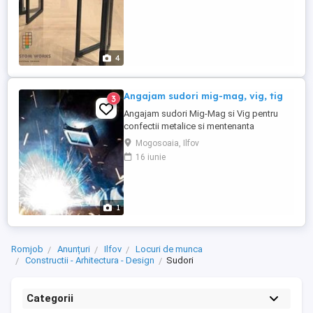
4
Angajam sudori mig-mag, vig, tig
3
Angajam sudori Mig-Mag si Vig pentru
confectii metalice si mentenanta
echipamente industriale.Salariul atractiv,
Mogosoaia, Ilfov
masa asigurata, echipament. Pentru orice
16 iunie
detalii, nu ezitati sa ne contactati la
numarul de telefon: . Adresa: Sos.
Bucuresti- Targoviste, nr. 201, Mogosoaia,
Jud. Ilfov
1
Romjob
Anunțuri
Ilfov
Locuri de munca
Constructii - Arhitectura - Design
Sudori
Categorii