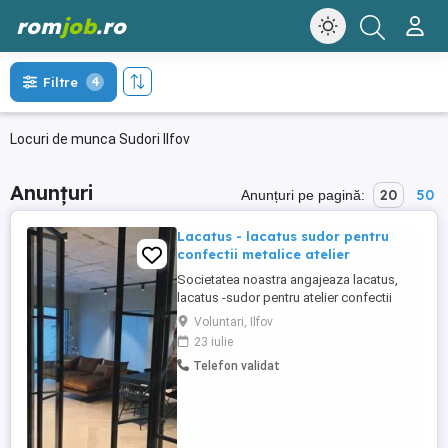
rom
job
.ro
Filtre
4
Locuri de munca Sudori Ilfov
Anunțuri
20
50
Anunțuri pe pagină:
Lacatus - lacatus sudor pentru
confectii metalice atelier
Societatea noastra angajeaza lacatus,
lacatus -sudor pentru atelier confectii
metalice usoare, usi, mobilier metalic etc.
Voluntari, Ilfov
Atelierul este situat in Voluntari - Ilfov B-dul
23 iulie
Eroilor 4, in incinta Sut Carpati Vechime in
Telefon validat
domenie este necesara Pozele sunt
atasate pentru a va face o idee asupra
produselor ...