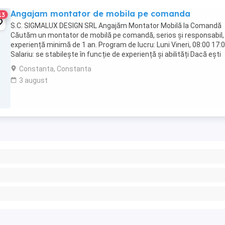
Angajam montator de mobila pe comanda
13
S.C. SIGMALUX DESIGN SRL Angajăm Montator Mobilă la Comandă
Căutăm un montator de mobilă pe comandă, serios și responsabil,
experiență minimă de 1 an. Program de lucru: Luni Vineri, 08:00 17:
Salariu: se stabilește în funcție de experiență și abilități Dacă ești
interesat și vrei să faci ...
Constanta, Constanta
3 august