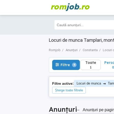
rom
job
.ro
Toate
Perso
Filtre
4
1
0
Locuri de munca Tamplari, mont
Romjob
Anunțuri
Constanta
Locuri
Toate
Pers
Filtre
4
1
→
Filtre active:
Locuri de munca
Tamp
Șterge toate filtrele
Anunțuri
–
Anunțuri pe pagi