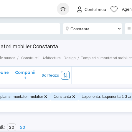
ane
Companii
Sortează
Agenț
Contul meu
1
atori mobilier Constanta
 de munca
Constructii - Arhitectura - Design
Tamplari si montatori mobilier
oane
Companii
Sortează
0
1
lari si montatori mobilier
Constanta
Experienta: Experienta 1-3 an
nă:
20
50