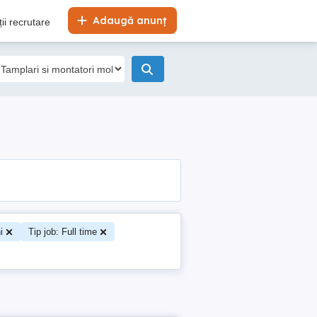
Adaugă anunț
ii recrutare
i
Tip job: Full time