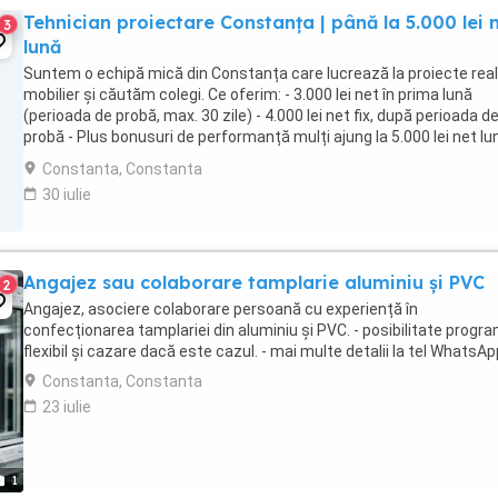
Tehnician proiectare Constanța | până la 5.000 lei 
3
lună
Suntem o echipă mică din Constanța care lucrează la proiecte rea
mobilier și căutăm colegi. Ce oferim: - 3.000 lei net în prima lună
(perioada de probă, max. 30 zile) - 4.000 lei net fix, după perioada d
probă - Plus bonusuri de performanță mulți ajung la 5.000 lei net lun
...
Constanta, Constanta
30 iulie
Angajez sau colaborare tamplarie aluminiu și PVC
2
Angajez, asociere colaborare persoană cu experiență în
confecționarea tamplariei din aluminiu și PVC. - posibilitate progr
flexibil și cazare dacă este cazul. - mai multe detalii la tel WhatsAp
Constanta, Constanta
23 iulie
1