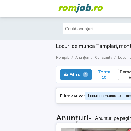
rom
job
.ro
Toate
Perso
Filtre
4
10
6
Locuri de munca Tamplari, mont
Romjob
Anunțuri
Constanta
Locuri
Toate
Pers
Filtre
4
10
6
→
Filtre active:
Locuri de munca
Tamp
Anunțuri
–
Anunțuri pe pagi