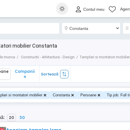
ane
Companii
Sortează
Agenț
Contul meu
4
atori mobilier Constanta
 de munca
Constructii - Arhitectura - Design
Tamplari si montatori mobilier
oane
Companii
Sortează
4
lari si montatori mobilier
Constanta
Persoane
Tip job: Full 
nă:
20
50