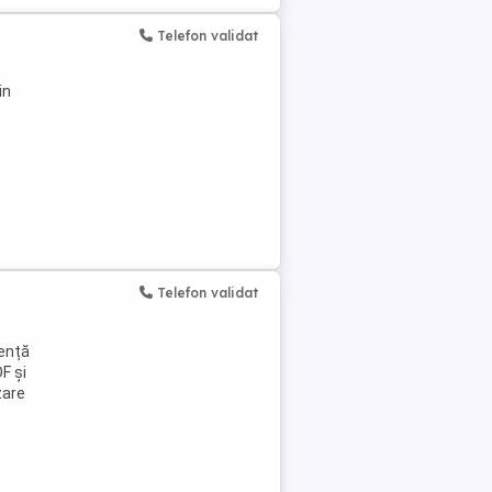
Telefon validat
in
Telefon validat
iență
F și
zare