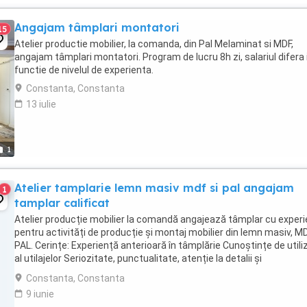
Angajam tâmplari montatori
15
Atelier productie mobilier, la comanda, din Pal Melaminat si MDF,
angajam tâmplari montatori. Program de lucru 8h zi, salariul difera 
functie de nivelul de experienta.
Constanta, Constanta
13 iulie
1
Atelier tamplarie lemn masiv mdf si pal angajam
1
tamplar calificat
Atelier producție mobilier la comandă angajează tâmplar cu exper
pentru activități de producție și montaj mobilier din lemn masiv, MD
PAL. Cerințe: Experiență anterioară în tâmplărie Cunoștințe de utili
al utilajelor Seriozitate, punctualitate, atenție la detalii și
responsabilitate. ...
Constanta, Constanta
9 iunie