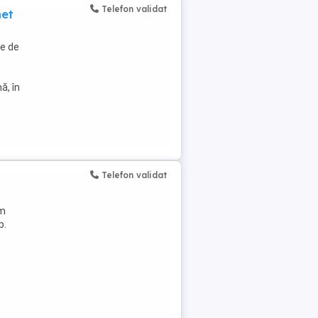
Telefon validat
net
le de
e
ă, în
Telefon validat
am
p.