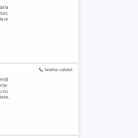
il la
tuit,
a nr.
Telefon validat
iență
ințe:
u cu
tate,