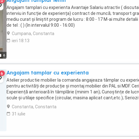
Angajam tamplar lemn
10
Angajam tamplari cu experienta Avantaje Salariu atractiv ( discutab
interviu in funcție de experiența) contract de muncă; transport gra
mediu curat și liniștit program de lucru : 8:00 - 17 M-ai multe detalii l
de tel : ( ) (în intervalul 9:00 - 16:00)
Cumpana, Constanta
ieri 18:13
6
Angajam tamplar cu experienta
6
Atelier productie mobilier la comanda angajeaza tâmplar cu exper
pentru activități de producție și montaj mobilier din PAL si MDF. Cer
Experiență anterioară în tâmplărie (minim 1 an); Cunoștințe de lucr
scule și utilaje specifice (circular, masina aplicat cant,etc.); Seriozi
...
Constanta, Constanta
31 iulie