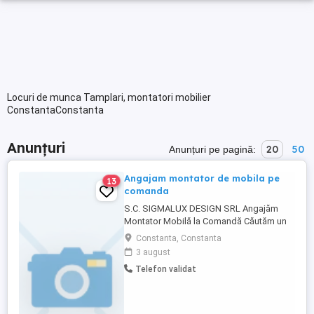
Locuri de munca Tamplari, montatori mobilier
ConstantaConstanta
Anunțuri
20
50
Anunțuri pe pagină:
Angajam montator de mobila pe
13
comanda
S.C. SIGMALUX DESIGN SRL Angajăm
Montator Mobilă la Comandă Căutăm un
montator de mobilă pe comandă, serios
Constanta, Constanta
și responsabil, cu experiență minimă de 1
3 august
an. Program de lucru: Luni Vineri, 08:00
Telefon validat
17:00 Salariu: se stabilește în funcție de
experiență și abilități Dacă ești interesat și
vrei să faci ...