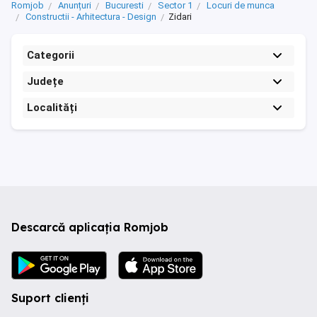
Romjob
Anunțuri
Bucuresti
Sector 1
Locuri de munca
Constructii - Arhitectura - Design
Zidari
Categorii
Județe
Localități
Descarcă aplicația Romjob
Suport clienți