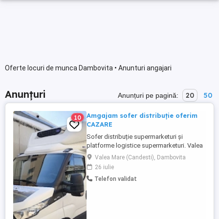
Oferte locuri de munca Dambovita • Anunturi angajari
Anunțuri
20
50
Anunțuri pe pagină:
Amgajam sofer distribuție oferim
10
CAZARE
Sofer distribuție supermarketuri și
platforme logistice supermarketuri. Valea
Mare, langa oras Gaesti Dambovita, ferma
Valea Mare (Candesti), Dambovita
de gaini oua Albert. Se încarcă și se
26 iulie
descarcă mecanizat cu Liza electrică.
Telefon validat
Programul de dimineață de luni până
sâmbătă 6 8 ore Pt detalii folositi nr
telefon sau mesaje.