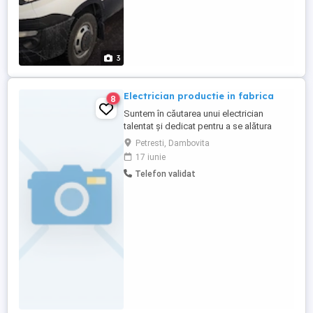
3
Electrician productie in fabrica
8
Suntem în căutarea unui electrician
talentat și dedicat pentru a se alătura
echipei noastre de producție. Dacă aveți
Petresti, Dambovita
experiență în domeniul electric și sunteți
17 iunie
pasionat de lucrul într-un mediu dinamic,
Telefon validat
atunci această poziție ar putea fi potrivită
pentru dvs. Responsabilități: - Instalarea,
întreținerea ...