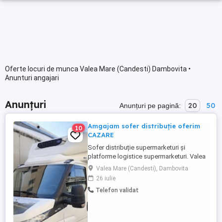
Oferte locuri de munca Valea Mare (Candesti) Dambovita •
Anunturi angajari
Anunțuri
20
50
Anunțuri pe pagină:
Amgajam sofer distribuție oferim
10
CAZARE
Sofer distribuție supermarketuri și
platforme logistice supermarketuri. Valea
Mare, langa oras Gaesti Dambovita, ferma
Valea Mare (Candesti), Dambovita
de gaini oua Albert. Se încarcă și se
26 iulie
descarcă mecanizat cu Liza electrică.
Telefon validat
Programul de dimineață de luni până
sâmbătă 6 8 ore Pt detalii folositi nr
telefon sau mesaje.