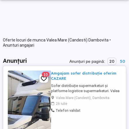
Oferte locuri de munca Valea Mare (Candesti) Dambovita •
Anunturi angajari
Anunțuri
20
50
Anunțuri pe pagină:
Amgajam sofer distribuție oferim
10
CAZARE
Sofer distribuție supermarketuri și
platforme logistice supermarketuri. Valea
Mare, langa oras Gaesti Dambovita, ferma
Valea Mare (Candesti), Dambovita
de gaini oua Albert. Se încarcă și se
26 iulie
descarcă mecanizat cu Liza electrică.
Telefon validat
Programul de dimineață de luni până
sâmbătă 6 8 ore Pt detalii folositi nr
telefon sau mesaje.