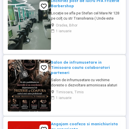
Închiriez post de lucru PFA Frizerie
Barbershop
Locație se afla pe Stefan cel Mare Nr 128
pe colț cu str Transilvania ( Unde este
banca Transilvania și asigurări ) într-o
Oradea, Bihor
zonă foarte circulata zona Rogerius
1 ianuarie
spațiul pote fi folosit și pentru manichiură,
pedichiură și cosmetica pentru detalii
sunat la Nr de telefon
Salon de infrumusetare in
Timisoara cauta colaboratori
parteneri
Salon de infrumusetare cu vechime
doreste o dezvoltare armonioasa alaturi
de parteneri profesionali si pasionati de
Timisoara, Timis
domeniul frumusetii!
1 ianuarie
Angajam coafeza si manichiurista