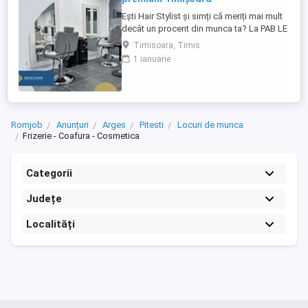
Ești Hair Stylist și simți că meriți mai mult
decât un procent din munca ta? La PAB LE
Studio îți oferim mai mult decât un scaun
Timisoara, Timis
de închiriat. Îți oferim oportunitatea de a-ți
1 ianuarie
construi propriul brand, de a-ți dezvolta
propria clientelă și de a deveni un
antreprenor într-un salon apreciat, cu
unele dintre ...
Romjob
Anunțuri
Arges
Pitesti
Locuri de munca
Frizerie - Coafura - Cosmetica
Categorii
Județe
Localități