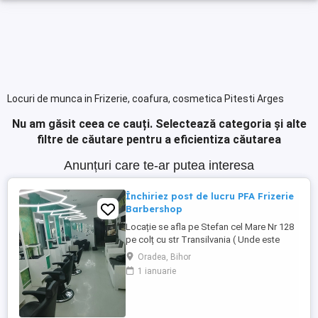
Locuri de munca in Frizerie, coafura, cosmetica Pitesti Arges
Nu am găsit ceea ce cauți.
Selectează categoria și alte
filtre de căutare pentru a eficientiza căutarea
Anunțuri care te-ar putea interesa
Închiriez post de lucru PFA Frizerie
Barbershop
Locație se afla pe Stefan cel Mare Nr 128
pe colț cu str Transilvania ( Unde este
banca Transilvania și asigurări ) într-o
Oradea, Bihor
zonă foarte circulata zona Rogerius
1 ianuarie
spațiul pote fi folosit și pentru manichiură,
pedichiură și cosmetica pentru detalii
sunat la Nr de telefon