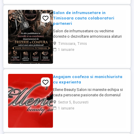
Salon de infrumusetare in
Timisoara cauta colaboratori
parteneri
Salon de infrumusetare cu vechime
doreste o dezvoltare armonioasa alaturi
de parteneri profesionali si pasionati de
Timisoara, Timis
domeniul frumusetii!
1 ianuarie
Angajam coafeza si manichiurista
cu experienta
Ellene Beauty Salon isi mareste echipa si
cauta persoane pasionate de domeniul
beauty pentru posturile de coafeza si
Sector 5, Bucuresti
manichiurista. Oferim contract individual
1 ianuarie
de munca. Program 6 ore pe zi sau o zi cu
o zi. Salariu procentual motivant in functie
de incasari si performanta. Suntem o
echipa foarte stabila ...