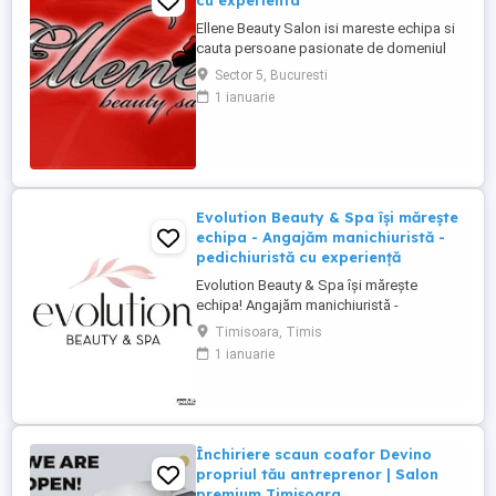
cu experienta
Ellene Beauty Salon isi mareste echipa si
cauta persoane pasionate de domeniul
beauty pentru posturile de coafeza si
Sector 5, Bucuresti
manichiurista. Oferim contract individual
1 ianuarie
de munca. Program 6 ore pe zi sau o zi cu
o zi. Salariu procentual motivant in functie
de incasari si performanta. Suntem o
echipa foarte stabila ...
Evolution Beauty & Spa își mărește
echipa - Angajăm manichiuristă -
pedichiuristă cu experiență
Evolution Beauty & Spa își mărește
echipa! Angajăm manichiuristă -
pedichiuristă cu experiență Căutăm o
Timisoara, Timis
persoană serioasă, atentă la detalii, cu
1 ianuarie
experiență în manichiură pedichiură
clasică, semipermanentă și gel. Oferim: -
mediu de lucru modern și elegant - bază
de clienți formată - program stabil ...
Închiriere scaun coafor Devino
propriul tău antreprenor | Salon
premium Timișoara