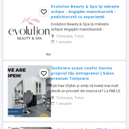
Evolution Beauty & Spa își mărește
echipa - Angajăm manichiuristă -
pedichiuristă cu experiență
Evolution Beauty & Spa își mărește
echipa! Angajăm manichiuristă -
pedichiuristă cu experiență Căutăm o
Timisoara, Timis
persoană serioasă, atentă la detalii, cu
1 ianuarie
experiență în manichiură pedichiură
clasică, semipermanentă și gel. Oferim: -
mediu de lucru modern și elegant - bază
de clienți formată - program stabil ...
Închiriere scaun coafor Devino
propriul tău antreprenor | Salon
premium Timișoara
Ești Hair Stylist și simți că meriți mai mult
decât un procent din munca ta? La PAB LE
Studio îți oferim mai mult decât un scaun
Timisoara, Timis
de închiriat. Îți oferim oportunitatea de a-ți
1 ianuarie
construi propriul brand, de a-ți dezvolta
propria clientelă și de a deveni un
antreprenor într-un salon apreciat, cu
unele dintre ...