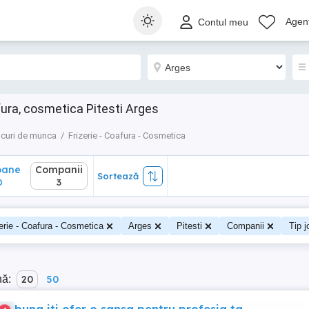
ane
Companii
Sortează
Agenț
Contul meu
3
fura, cosmetica Pitesti Arges
curi de munca
Frizerie - Coafura - Cosmetica
oane
Companii
Sortează
0
3
erie - Coafura - Cosmetica
Arges
Pitesti
Companii
Tip j
nă:
20
50