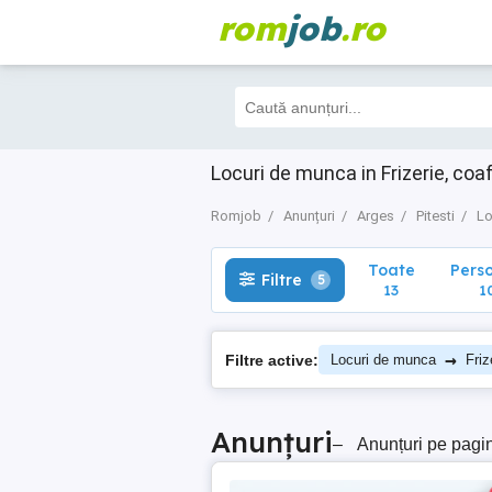
rom
job
.ro
Toate
Perso
Filtre
5
13
10
Locuri de munca in Frizerie, coa
Romjob
Anunțuri
Arges
Pitesti
Lo
Toate
Pers
Filtre
5
13
1
→
Filtre active:
Locuri de munca
Friz
Anunțuri
–
Anunțuri pe pagi