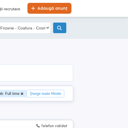
Adaugă anunț
ii recrutare
ob: Full time
Șterge toate filtrele
Telefon validat