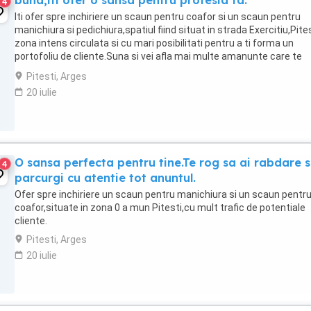
buna,iti ofer o sansa pentru profesia ta.
4
Iti ofer spre inchiriere un scaun pentru coafor si un scaun pentru
manichiura si pedichiura,spatiul fiind situat in strada Exercitiu,Pites
zona intens circulata si cu mari posibilitati pentru a ti forma un
portofoliu de cliente.Suna si vei afla mai multe amanunte care te
intereseaza si locatia respectiva,sau ...
Pitesti, Arges
20 iulie
O sansa perfecta pentru tine.Te rog sa ai rabdare s
4
parcurgi cu atentie tot anuntul.
Ofer spre inchiriere un scaun pentru manichiura si un scaun pentr
coafor,situate in zona 0 a mun Pitesti,cu mult trafic de potentiale
cliente.
Pitesti, Arges
20 iulie