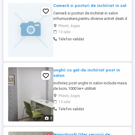
Cameră si posturi de inchiriat in salon
Cameră si posturi de inchiriat in salon
infrumusetare,pentru diverse activit deati de
infrumusetare(masaj,gene,micropigmentare,et
Pitesti, Arges
deschis din 2018,are vad auto si pietonal.Sunat
13 iulie
pentru detalii,tel
Telefon validat
unghii cu gel-de inchiriat post in
salon
inchiriez post unghii in salon include masa
de lucru 1000 lei+ utilitati
Pitesti, Arges
13 iulie
Telefon validat
3
Manichiură! Ofer servicii de