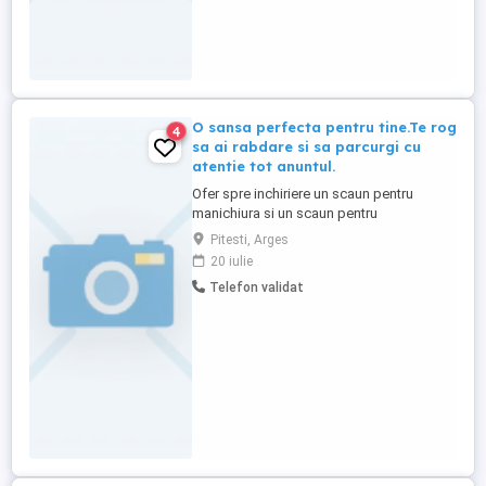
O sansa perfecta pentru tine.Te rog
4
sa ai rabdare si sa parcurgi cu
atentie tot anuntul.
Ofer spre inchiriere un scaun pentru
manichiura si un scaun pentru
coafor,situate in zona 0 a mun Pitesti,cu
Pitesti, Arges
mult trafic de potentiale cliente.
20 iulie
Telefon validat