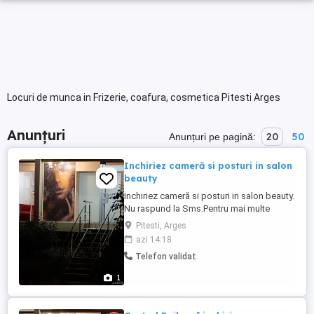
Locuri de munca in Frizerie, coafura, cosmetica Pitesti Arges
Anunțuri
20
50
Anunțuri pe pagină:
Inchiriez cameră si posturi in salon
beauty
Inchiriez cameră si posturi in salon beauty.
Nu raspund la Sms.Pentru mai multe
detalii,sunati la tel
Pitesti, Arges
azi 14:18
Telefon validat
1