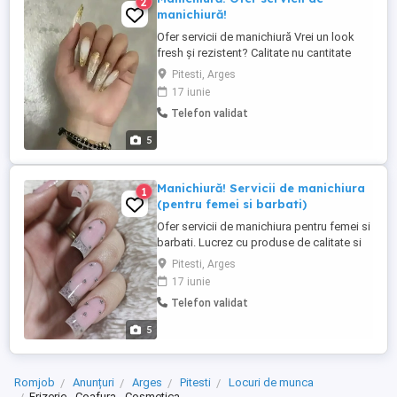
2
manichiură!
Ofer servicii de manichiură Vrei un look
fresh și rezistent? Calitate nu cantitate
Instrumente sterilizate Produse de calitate
Pitesti, Arges
Mediu prietenos și curat Rezistență (4-6
17 iunie
săptămâni) Locația? Pitești (lângă vivo
Telefon validat
mall) Programează-te cu încredere!
5
Manichiură! Servicii de manichiura
1
(pentru femei si barbati)
Ofer servicii de manichiura pentru femei si
barbati. Lucrez cu produse de calitate si
acord atenție fiecărui detaliu pentru un
Pitesti, Arges
rezultat impecabil. Unde? In Pitesti(lângă
17 iunie
vivo mall) Programările de fac la telefon, in
Telefon validat
privat, dar si pe WhatsApp
5
Romjob
Anunțuri
Arges
Pitesti
Locuri de munca
Frizerie - Coafura - Cosmetica