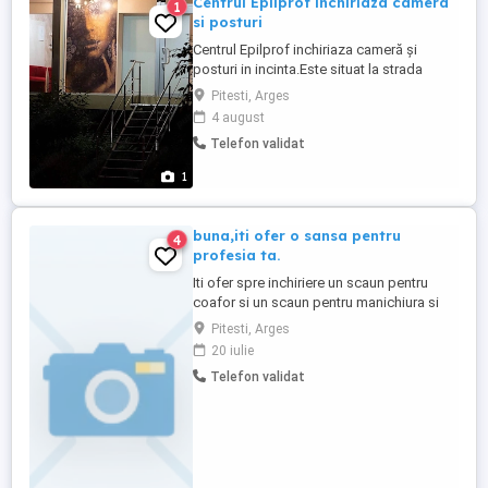
Centrul Epilprof inchiriaza camera
1
si posturi
Centrul Epilprof inchiriaza cameră și
posturi in incinta.Este situat la strada
principala,vad auto-pietonal.Este deschis
Pitesti, Arges
din 2018.Pentru mai multe detalii,tel
4 august
Telefon validat
1
buna,iti ofer o sansa pentru
4
profesia ta.
Iti ofer spre inchiriere un scaun pentru
coafor si un scaun pentru manichiura si
pedichiura,spatiul fiind situat in strada
Pitesti, Arges
Exercitiu,Pitesti,o zona intens circulata si
20 iulie
cu mari posibilitati pentru a ti forma un
Telefon validat
portofoliu de cliente.Suna si vei afla mai
multe amanunte care te intereseaza si
locatia respectiva,sau ...