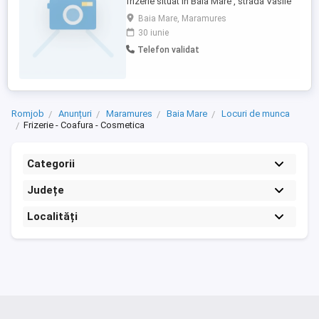
frizerie situat în Baia Mare , strada Vasile
Alecsandri nr 51 Pentru mai multe detalii la
Baia Mare, Maramures
numărul de telefon.
30 iunie
Telefon validat
Romjob
Anunțuri
Maramures
Baia Mare
Locuri de munca
Frizerie - Coafura - Cosmetica
Categorii
Județe
Localități