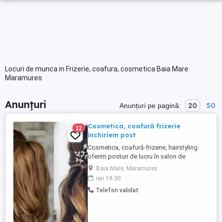
Locuri de munca in Frizerie, coafura, cosmetica Baia Mare
Maramures
Anunțuri
20
50
Anunțuri pe pagină:
Cosmetica, coafură frizerie
12
închiriem post
Cosmetica, coafură-frizerie, hairstyling
oferim posturi de lucru în salon de
înfrumusețare elegant și modern cu
Baia Mare, Maramures
facilități, condiții și ambianță deosebite.
ieri 19:30
Detalii la telefon
Telefon validat