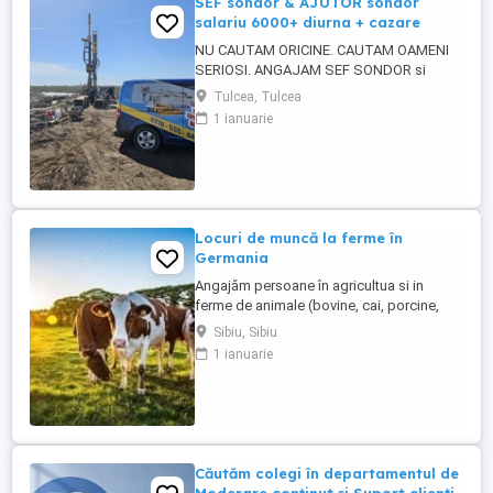
SEF sondor & AJUTOR sondor
salariu 6000+ diurna + cazare
NU CAUTAM ORICINE. CAUTAM OAMENI
SERIOSI. ANGAJAM SEF SONDOR si
AJUTOR SONDOR FORAJE PUTURI APA
Tulcea, Tulcea
Vrei salariu bun, cazare asigurata,
1 ianuarie
program clar si stabilitate pe termen lung?
Atunci citeste pana la capat. SC 4U SERV
SRL firma din Constanta angajeaza
personal pentru foraje puturi apa. Lucram
organizat, ...
Locuri de muncă la ferme în
Germania
Angajăm persoane în agricultua si in
ferme de animale (bovine, cai, porcine,
caprine, si păsari) în Germania. Salar
Sibiu, Sibiu
atractiv incepand cu1900 euro net lună
1 ianuarie
plus ore suplimentare plătite Cazare și
asigurare de sănătate plătite de angajator
Transport până la locul de muncă Nu se
percep comisioane sau ...
Căutăm colegi în departamentul de