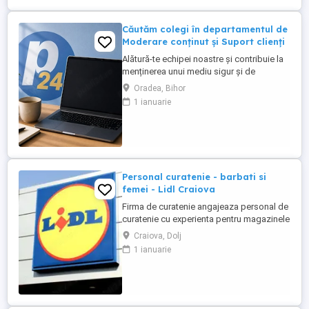
Căutăm colegi în departamentul de
Moderare conținut și Suport clienți
Alătură-te echipei noastre și contribuie la
menținerea unui mediu sigur și de
încredere pe platformele noastre de
Oradea, Bihor
anunțuri din România, Germania și
1 ianuarie
Ungaria. În funcție de experiența și
abilitățile tale, vei avea un rol în moderarea
conținutului postat de utilizatori și sau în
oferirea de suport clienților ...
Personal curatenie - barbati si
femei - Lidl Craiova
Firma de curatenie angajeaza personal de
curatenie cu experienta pentru magazinele
Lidl din Craiova. Program o zi cu o zi.
Craiova, Dolj
Personalul de curatenie va asigura:
1 ianuarie
curatarea aparatelor de reciclat sticle si
curatenie spatiului unde sunt amplasate
aceste aparate Firma de curatenie va
asigura echipamentul ...