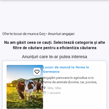
Oferte locuri de munca Gorj • Anunturi angajari
Nu am găsit ceea ce cauți.
Selectează categoria și alte
filtre de căutare pentru a eficientiza căutarea
Anunțuri care te-ar putea interesa
Locuri de muncă la ferme în
Germania
Angajăm persoane în agricultua si in
ferme de animale (bovine, cai, porcine,
caprine, si păsari) în Germania. Salar
Sibiu, Sibiu
atractiv incepand cu1900 euro net lună
1 ianuarie
plus ore suplimentare plătite Cazare și
asigurare de sănătate plătite de angajator
Transport până la locul de muncă Nu se
percep comisioane sau ...