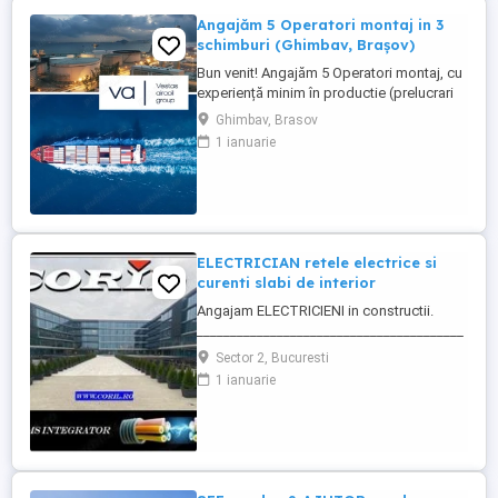
Angajăm 5 Operatori montaj in 3
schimburi (Ghimbav, Brașov)
Bun venit! Angajăm 5 Operatori montaj, cu
experiență minim în productie (prelucrari
prin aschiere). Căutăm persoane serioase,
Ghimbav, Brasov
dornice să învețe și să muncească, se va
1 ianuarie
oferi instruire la locul de muncă. Program:
3 schimburi - schimbul 1: 06.45-14.30 -
schimbul 2: 14.30-22.30 - schimbul 3:
22.30-6:30 ...
ELECTRICIAN retele electrice si
curenti slabi de interior
Angajam ELECTRICIENI in constructii.
________________________________________
Daca sti ca ai calificare si experienta in
Sector 2, Bucuresti
executia si punerea in functiune de
1 ianuarie
instalatii electrice de joasa tensiune; Ai
deja studii in domeniul electric si vrei sa te
specializezi si pe instalarea
echipamentelor de comunicatii ...