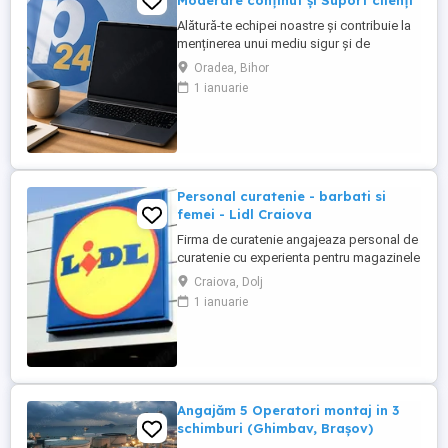
Moderare conținut și Suport clienți
Alătură-te echipei noastre și contribuie la
menținerea unui mediu sigur și de
încredere pe platformele noastre de
Oradea, Bihor
anunțuri din România, Germania și
1 ianuarie
Ungaria. În funcție de experiența și
abilitățile tale, vei avea un rol în moderarea
conținutului postat de utilizatori și sau în
oferirea de suport clienților ...
Personal curatenie - barbati si
femei - Lidl Craiova
Firma de curatenie angajeaza personal de
curatenie cu experienta pentru magazinele
Lidl din Craiova. Program o zi cu o zi.
Craiova, Dolj
Personalul de curatenie va asigura:
1 ianuarie
curatarea aparatelor de reciclat sticle si
curatenie spatiului unde sunt amplasate
aceste aparate Firma de curatenie va
asigura echipamentul ...
Angajăm 5 Operatori montaj in 3
schimburi (Ghimbav, Brașov)