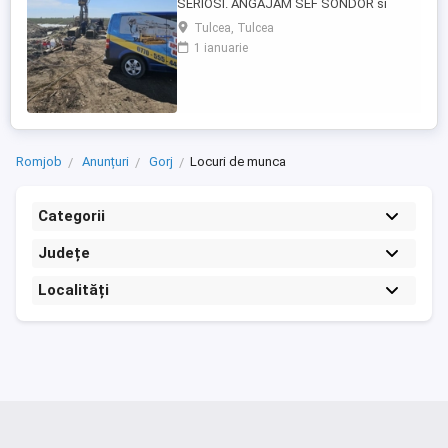
SERIOSI. ANGAJAM SEF SONDOR si
AJUTOR SONDOR FORAJE PUTURI APA
Tulcea, Tulcea
Vrei salariu bun, cazare asigurata,
1 ianuarie
program clar si stabilitate pe termen lung?
Atunci citeste pana la capat. SC 4U SERV
SRL firma din Constanta angajeaza
personal pentru foraje puturi apa. Lucram
organizat, ...
Romjob
Anunțuri
Gorj
Locuri de munca
Categorii
Județe
Localități