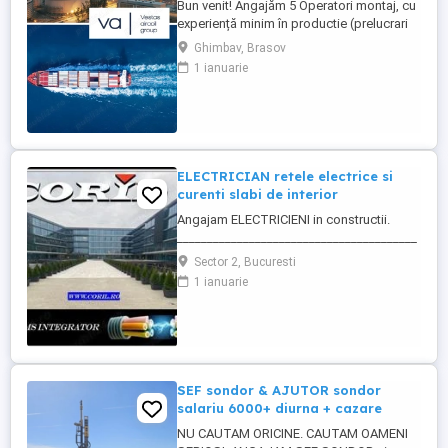
Bun venit! Angajăm 5 Operatori montaj, cu
experiență minim în productie (prelucrari
prin aschiere). Căutăm persoane serioase,
Ghimbav, Brasov
dornice să învețe și să muncească, se va
1 ianuarie
oferi instruire la locul de muncă. Program:
3 schimburi - schimbul 1: 06.45-14.30 -
schimbul 2: 14.30-22.30 - schimbul 3:
22.30-6:30 ...
ELECTRICIAN retele electrice si
curenti slabi de interior
Angajam ELECTRICIENI in constructii.
________________________________________
Daca sti ca ai calificare si experienta in
Sector 2, Bucuresti
executia si punerea in functiune de
1 ianuarie
instalatii electrice de joasa tensiune; Ai
deja studii in domeniul electric si vrei sa te
specializezi si pe instalarea
echipamentelor de comunicatii ...
SEF sondor & AJUTOR sondor
salariu 6000+ diurna + cazare
NU CAUTAM ORICINE. CAUTAM OAMENI