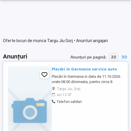
Oferte locuri de munca Targu Jiu Gorj • Anunturi angajari
Anunțuri
20
50
Anunțuri pe pagină:
Plecări în Germania service auto
Plecări în Germania in data de 11.10.2026
orele 08.00 dimineata, pentru circa 8
saptamani fără comision sau alte taxe
Targu Jiu, Gorj
ascunse cu contract de muncă german
azi 12:47
redactat în ambele limbi germană și
Telefon validat
română care se semnează în ziua plecării
la sediul firmei Centru De Joburi SRL-
Targu Jiu strada Nicolae Titulescu ...