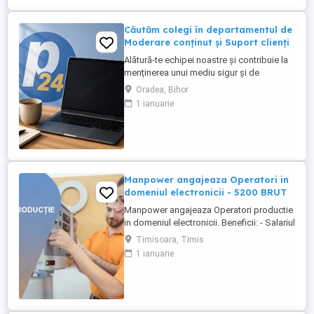
Căutăm colegi în departamentul de
Moderare conținut și Suport clienți
Alătură-te echipei noastre și contribuie la
menținerea unui mediu sigur și de
încredere pe platformele noastre de
Oradea, Bihor
anunțuri din România, Germania și
1 ianuarie
Ungaria. În funcție de experiența și
abilitățile tale, vei avea un rol în moderarea
conținutului postat de utilizatori și sau în
oferirea de suport clienților ...
Manpower angajeaza Operatori in
domeniul electronicii - 5200 BRUT
Manpower angajeaza Operatori productie
in domeniul electronicii. Beneficii: - Salariul
- 5200 (in functie de experienta in
Timisoara, Timis
domeniul electronicii); - Tichete de masa
1 ianuarie
de 35 de lei zi lucratoare; - Mediu de lucru
modern si stabil; - Oportunitati de
dezvoltare profesionala; Transportul este
asigurat ...