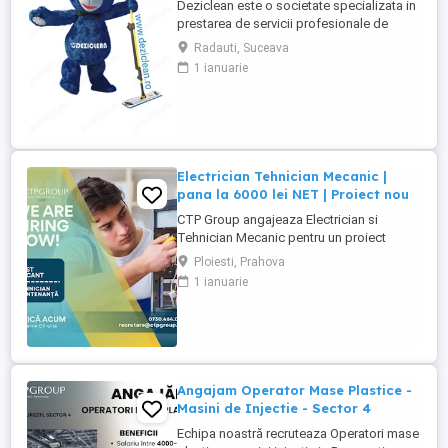
Deziclean este o societate specializata in
prestarea de servicii profesionale de
curatenie. Compania noastra asigura
Radauti, Suceava
servicii de curatenie in aproape toate
1 ianuarie
orasele mari din România. Angajam agenti
de curatenie pentru institutii bancare
(persoane pensionare sau care mai
lucreaza in alta parte). Program ...
Electrician Tehnician Mecanic |
pana la 6000 lei NET | Proiect nou
CTP Group angajeaza Electrician si
Tehnician Mecanic pentru un proiect
industrial nou. Daca ai experienta tehnica
Ploiesti, Prahova
si iti doresti un loc de munca stabil, bine
1 ianuarie
platit, cu perspective reale de dezvoltare,
acest rol poate fi potrivit pentru tine. Ce
oferim: Salariu de pana la 6000 lei NET (in
functie ...
Angajam Operator Mase Plastice -
Masini de Injectie - Sector 4
Echipa noastră recruteaza Operatori mase