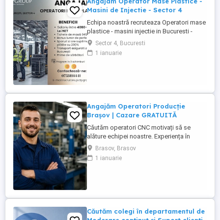
Angajam Operator Mase Plastice -
Masini de Injectie - Sector 4
Echipa noastră recruteaza Operatori mase
plastice - masini injectie in Bucuresti -
sector 4! Doresti să lucrezi intr-un mediu
Sector 4, Bucuresti
profesionist in industria maselor plastice?
1 ianuarie
Esti persoana potrivita pentru noi!
Beneficii: - Salariu: 4.000 4.300 lei NET (in
functie de experienta). - Bonus lunar de
performanta: ...
Angajăm Operatori Producție
Brașov | Cazare GRATUITĂ
Căutăm operatori CNC motivați să se
alăture echipei noastre. Experiența în
domeniu reprezintă un avantaj. Oferim:
Brasov, Brasov
Cazare GRATUITĂ în apartamente complet
1 ianuarie
utilate; Pachet salarial atractiv; Transport
local asigurat; Ore suplimentare plătite cu
200%; Spor de noapte de 25%; Prime de
sărbători ...
Căutăm colegi în departamentul de