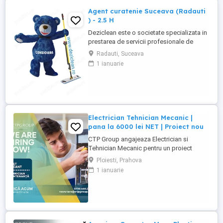
Agent curatenie Suceava (Radauti
) - 2.5 H
Deziclean este o societate specializata in
prestarea de servicii profesionale de
curatenie. Compania noastra asigura
Radauti, Suceava
servicii de curatenie in aproape toate
1 ianuarie
orasele mari din România. Angajam agenti
de curatenie pentru institutii bancare
(persoane pensionare sau care mai
lucreaza in alta parte). Program ...
Electrician Tehnician Mecanic |
pana la 6000 lei NET | Proiect nou
CTP Group angajeaza Electrician si
Tehnician Mecanic pentru un proiect
industrial nou. Daca ai experienta tehnica
Ploiesti, Prahova
si iti doresti un loc de munca stabil, bine
1 ianuarie
platit, cu perspective reale de dezvoltare,
acest rol poate fi potrivit pentru tine. Ce
oferim: Salariu de pana la 6000 lei NET (in
functie ...