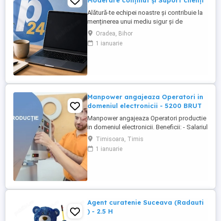
Moderare conținut și Suport clienți
Alătură-te echipei noastre și contribuie la
menținerea unui mediu sigur și de
încredere pe platformele noastre de
Oradea, Bihor
anunțuri din România, Germania și
1 ianuarie
Ungaria. În funcție de experiența și
abilitățile tale, vei avea un rol în moderarea
conținutului postat de utilizatori și sau în
oferirea de suport clienților ...
Manpower angajeaza Operatori in
domeniul electronicii - 5200 BRUT
Manpower angajeaza Operatori productie
in domeniul electronicii. Beneficii: - Salariul
- 5200 (in functie de experienta in
Timisoara, Timis
domeniul electronicii); - Tichete de masa
1 ianuarie
de 35 de lei zi lucratoare; - Mediu de lucru
modern si stabil; - Oportunitati de
dezvoltare profesionala; Transportul este
asigurat ...
Agent curatenie Suceava (Radauti
) - 2.5 H