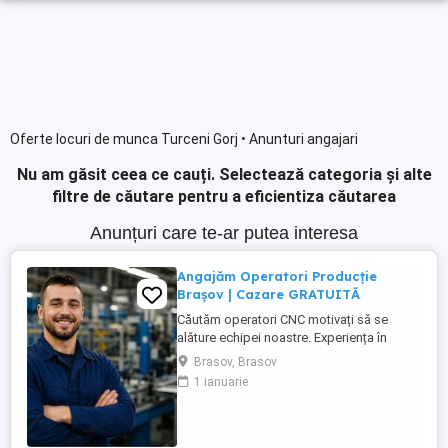
Oferte locuri de munca Turceni Gorj • Anunturi angajari
Nu am găsit ceea ce cauți.
Selectează categoria și alte
filtre de căutare pentru a eficientiza căutarea
Anunțuri care te-ar putea interesa
Angajăm Operatori Producție
Brașov | Cazare GRATUITĂ
Căutăm operatori CNC motivați să se
alăture echipei noastre. Experiența în
domeniu reprezintă un avantaj. Oferim:
Brasov, Brasov
Cazare GRATUITĂ în apartamente complet
1 ianuarie
utilate; Pachet salarial atractiv; Transport
local asigurat; Ore suplimentare plătite cu
200%; Spor de noapte de 25%; Prime de
sărbători ...