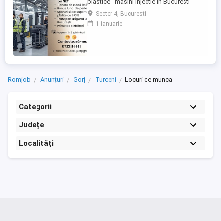
plastice - masini injectie in Bucuresti -
sector 4! Doresti să lucrezi intr-un mediu
Sector 4, Bucuresti
profesionist in industria maselor plastice?
1 ianuarie
Esti persoana potrivita pentru noi!
Beneficii: - Salariu: 4.000 4.300 lei NET (in
functie de experienta). - Bonus lunar de
performanta: ...
Romjob
Anunțuri
Gorj
Turceni
Locuri de munca
Categorii
Județe
Localități