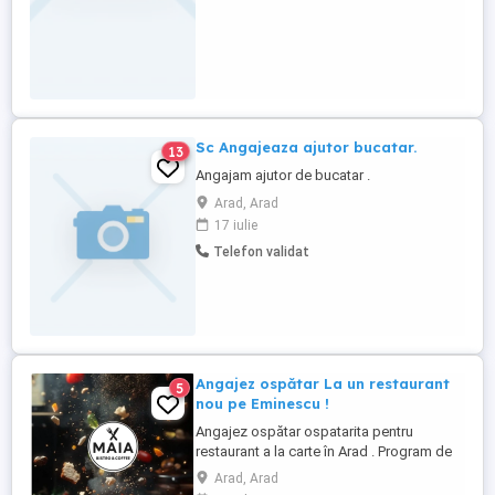
Sc Angajeaza ajutor bucatar.
13
Angajam ajutor de bucatar .
Arad, Arad
17 iulie
Telefon validat
Angajez ospătar La un restaurant
5
nou pe Eminescu !
Angajez ospătar ospatarita pentru
restaurant a la carte în Arad . Program de
lucru 2 zile lucrat cu 2 libere . Salariul se
Arad, Arad
discuta în funcție de experiența . Contact