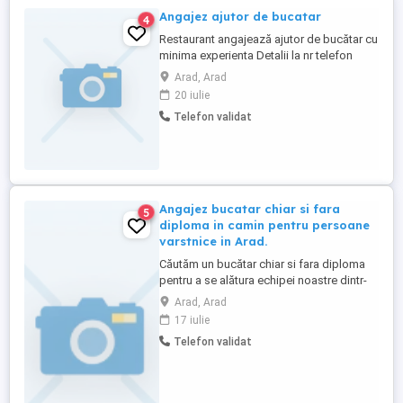
Angajez ajutor de bucatar
4
Restaurant angajează ajutor de bucătar cu
minima experienta Detalii la nr telefon
Arad, Arad
20 iulie
Telefon validat
Angajez bucatar chiar si fara
5
diploma in camin pentru persoane
varstnice in Arad.
Căutăm un bucătar chiar si fara diploma
pentru a se alătura echipei noastre dintr-
un cămin pentru persoane vârstnice situat
Arad, Arad
în Arad. Rolul principal va fi asigurarea
17 iulie
preparării hranei zilnice pentru rezidenți,
Telefon validat
respectând standardele de igienă și
siguranță alimentară, precum și cerințele
nutriționale ...