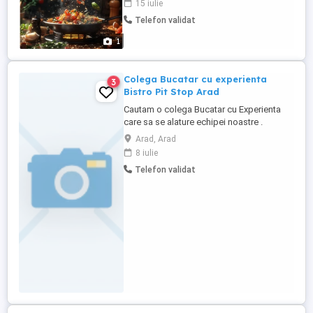
15 iulie
la
Telefon validat
1
Colega Bucatar cu experienta
3
Bistro Pit Stop Arad
Cautam o colega Bucatar cu Experienta
care sa se alature echipei noastre .
Cerinte: - Experienta in bucatarie
Arad, Arad
profesionala. - Cunostinte solide in
8 iulie
prepararea diferitelor feluri de mancare,
Telefon validat
de la aperitive,ciorbe ,supe,garniture pana
la deserturi. - Persoana ordonata ,cu
initiativa,indemanare si ...