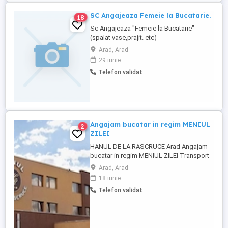
SC Angajeaza Femeie la Bucatarie.
18
Sc Angajeaza "Femeie la Bucatarie"
(spalat vase,prajit. etc)
Arad, Arad
29 iunie
Telefon validat
Angajam bucatar in regim MENIUL
2
ZILEI
HANUL DE LA RASCRUCE Arad Angajam
bucatar in regim MENIUL ZILEI Transport
asigurat din Arad sau imprejurimi Se
Arad, Arad
lucreaza 2 zile cu 2 zile liber Detalii la nr de
18 iunie
telefon.
Telefon validat