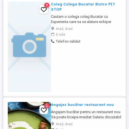
Coleg Colega Bucatar Bistro PIT
7
STOP
Cautam o colega coleg Bucatar cu
Experienta care sa se alature echipei
noastre . Program de lucru de Luni pana
Arad, Arad
Vineri ,un singur schimb,de dimineata,
8 iulie
(posibilitate vinerea zi scurta) Sambata
Telefon validat
,duminica si sarbatorile legale nu se
lucreaza. Cunostinte solide in prepararea
diferitelor feluri de mancare, ...
Angajez bucătar restaurant nou
1
Angajam bucătar pentru un restaurant nou
Se poate începe imediat Salariu discutabil
Arad, Arad