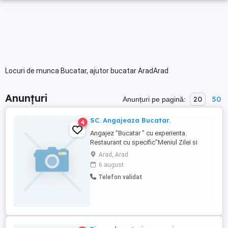
Locuri de munca Bucatar, ajutor bucatar AradArad
Anunțuri
20
50
Anunțuri pe pagină:
SC. Angajeaza Bucatar.
4
Angajez "Bucatar " cu experienta.
Restaurant cu specific"Meniul Zilei si
enenimente (nunti.botezuri,etc.) Program
Arad, Arad
06- 15 zilnic de luni pana vineri.
6 august
Telefon validat