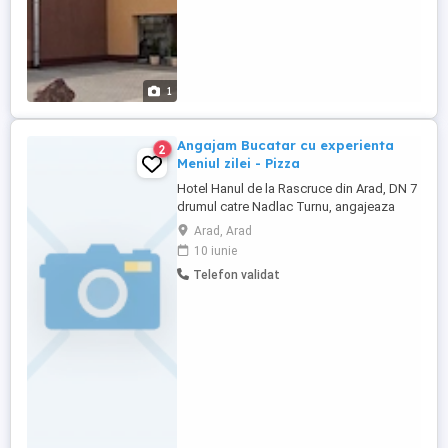
1
Angajam Bucatar cu experienta
2
Meniul zilei - Pizza
Hotel Hanul de la Rascruce din Arad, DN 7
drumul catre Nadlac Turnu, angajeaza
bucatar cu experienta in domeniu. Salar
Arad, Arad
motivant, meniul prestabilit cu pensiune
10 iunie
completa si a la carte, precum si Pizza.
Telefon validat
Necesar permis de conducere. Mai multe
detalii la telefon , Rog cv pe e-mail