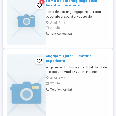
Firma de catering angajeaza
6
lucratori bucatarie
Firma de catering angajeaza lucratori
bucatarie si spalator vase(oale
inoxuri).Salariu de la 3200
Arad, Arad
27 iulie
Telefon validat
Angajam Ajutor Bucatar cu
experienta
Angajam Ajutor Bucatar la Hotel Hanul de
la Rascruce Arad, DN 7 FN. Necesar
experienta in bucatarie, persoana harnica,
Arad, Arad
dinamica, activa. Preferabil din zona
22 iulie
Turnu, Sederhat, Pecica sau posesor de
Telefon validat
masina si carnet pentru deplasare. Se
lucreaza 2 zile cu 2 zile liber (orar 05-21) .