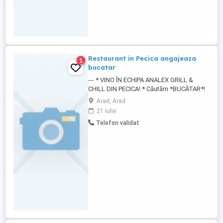
Restaurant in Pecica angajeaza
1
bucatar
--- * VINO ÎN ECHIPA ANALEX GRILL &
CHILL DIN PECICA! * Căutăm *BUCĂTAR*!
Tu ești persoana potrivită dacă: - Te
Arad, Arad
adaptezi ușor și respecți procedurile
21 iulie
interne ale unității - Știi să comunici și ai o
Telefon validat
bună capacitate de integrare în echipă - Ai
minim 1 an experiență - dar dacă ai
pasiune, te învățăm ...