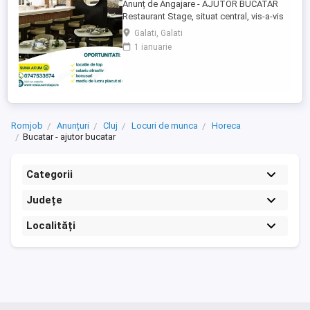
Anunț de Angajare - AJUTOR BUCATAR
Restaurant Stage, situat central, vis-a-vis
de Finanțe, Galați, angajează Spalator
Galati, Galati
vase Dacă vrei să lucrezi într-un mediu
1 ianuarie
corect și transparent, să primești salariul
conform contractului de muncă și să fii
plătit pentru orele suplimentare, te invităm
să ni te alături! Ce ...
Romjob
Anunțuri
Cluj
Locuri de munca
Horeca
Bucatar - ajutor bucatar
Categorii
Județe
Localități