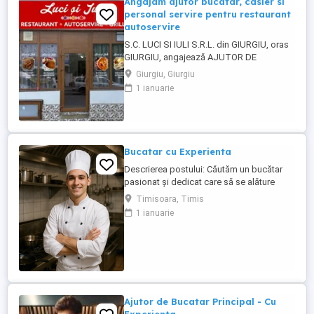
Angajam ajutor bucatar, casier si
personal servire pentru restaurant
autoservire
S.C. LUCI SI IULI S.R.L. din GIURGIU, oras
GIURGIU, angajează AJUTOR DE
BUCĂTAR, CASIER ȘI PERSONAL SERVIRE
Giurgiu, Giurgiu
pentru RESTAURANT AUTOSERVIRE:
1 ianuarie
Detalii salariu la telefon Program de lucru
în ture Contract de munca pe termen
nedeterminat Loc de munca stabil. Salariu
întotdeauna la timp (avans si lichidare) ...
Bucatar cu Experienta
Descrierea postului: Căutăm un bucătar
pasionat și dedicat care să se alăture
echipei noastre. Persoana potrivită va fi
Timisoara, Timis
responsabilă de pregătirea preparatelor
1 ianuarie
conform meniului, respectarea
standardelor de calitate și igienă, precum
și contribuirea la menținerea unei
atmosfere de lucru plăcute în bucătărie.
Responsabilități: Pregătirea ...
Ajutor de Bucatar Principal - Cu