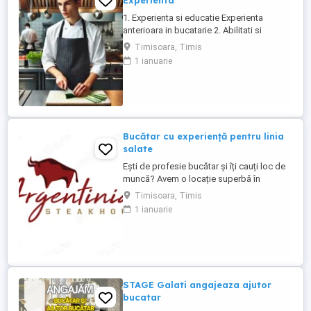
Experienta
1. Experienta si educatie Experienta
anterioara in bucatarie 2. Abilitati si
competente Capacitatea de a respecta
Timisoara, Timis
retetele si indicatiile bucatarului.
1 ianuarie
Rapiditate si atentie la detalii in pregatirea
ingredientelor. Rezistenta fizica,
capacitatea de a sta in picioare perioade
lungi si de a ...
Bucătar cu experiență pentru linia
salate
Ești de profesie bucătar și îți cauți loc de
muncă? Avem o locație superbă în
apropiere de centrul orașului.
Timisoara, Timis
Responsabilități: - să fii o persoană
1 ianuarie
serioasă și muncitoare; - să vorbești
frumos; - să apreciezi și să pretuiești
curățenia; - să respecți programul de
lucru; Avantaje: - salariul este fix; - ...
STAGE Galati angajeaza ajutor
bucatar