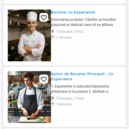
întotdeauna la timp (avans si lichidare) ...
Bucatar cu Experienta
Descrierea postului: Căutăm un bucătar
pasionat și dedicat care să se alăture
echipei noastre. Persoana potrivită va fi
Timisoara, Timis
responsabilă de pregătirea preparatelor
1 ianuarie
conform meniului, respectarea
standardelor de calitate și igienă, precum
și contribuirea la menținerea unei
atmosfere de lucru plăcute în bucătărie.
Responsabilități: Pregătirea ...
Ajutor de Bucatar Principal - Cu
Experienta
1. Experienta si educatie Experienta
anterioara in bucatarie 2. Abilitati si
competente Capacitatea de a respecta
Timisoara, Timis
retetele si indicatiile bucatarului.
1 ianuarie
Rapiditate si atentie la detalii in pregatirea
ingredientelor. Rezistenta fizica,
capacitatea de a sta in picioare perioade
lungi si de a ...