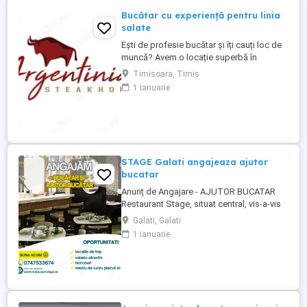
Bucătar cu experiență pentru linia
salate
Ești de profesie bucătar și îți cauți loc de
muncă? Avem o locație superbă în
apropiere de centrul orașului.
Timisoara, Timis
Responsabilități: - să fii o persoană
1 ianuarie
serioasă și muncitoare; - să vorbești
frumos; - să apreciezi și să pretuiești
curățenia; - să respecți programul de
lucru; Avantaje: - salariul este fix; - ...
STAGE Galati angajeaza ajutor
bucatar
Anunț de Angajare - AJUTOR BUCATAR
Restaurant Stage, situat central, vis-a-vis
de Finanțe, Galați, angajează Spalator
Galati, Galati
vase Dacă vrei să lucrezi într-un mediu
1 ianuarie
corect și transparent, să primești salariul
conform contractului de muncă și să fii
plătit pentru orele suplimentare, te invităm
să ni te alături! Ce ...