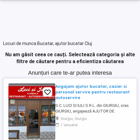
Locuri de munca Bucatar, ajutor bucatar Cluj
Nu am găsit ceea ce cauți.
Selectează categoria și alte
filtre de căutare pentru a eficientiza căutarea
Anunțuri care te-ar putea interesa
Angajam ajutor bucatar, casier si
personal servire pentru restaurant
autoservire
S.C. LUCI SI IULI S.R.L. din GIURGIU, oras
GIURGIU, angajează AJUTOR DE
BUCĂTAR, CASIER ȘI PERSONAL SERVIRE
Giurgiu, Giurgiu
pentru RESTAURANT AUTOSERVIRE:
1 ianuarie
Detalii salariu la telefon Program de lucru
în ture Contract de munca pe termen
nedeterminat Loc de munca stabil. Salariu