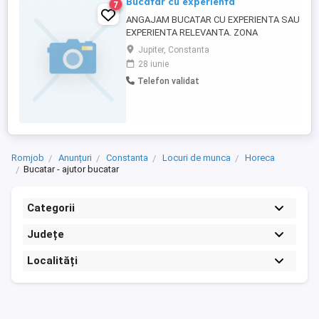
Bucatar cu experienta
7
ANGAJAM BUCATAR CU EXPERIENTA SAU
EXPERIENTA RELEVANTA. ZONA
MANGALIA
Jupiter, Constanta
28 iunie
Telefon validat
Romjob
Anunțuri
Constanta
Locuri de munca
Horeca
Bucatar - ajutor bucatar
Categorii
Județe
Localități