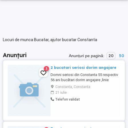
Locuri de munca Bucatar, ajutor bucatar Constanta
Anunțuri
20
50
Anunțuri pe pagină:
2 bucatari seriosi dorim angajare
3
Domni seriosi din Constanta 55 respectiv
56 ani bucătari dorim angajare ,linie
autoservire,restaurant specific
Constanta, Constanta
peste,fructe de mare etc,catering sau
21 iulie
conducători auto permis categoria b
Telefon validat
cerem și oferim seriozitate...Multumim