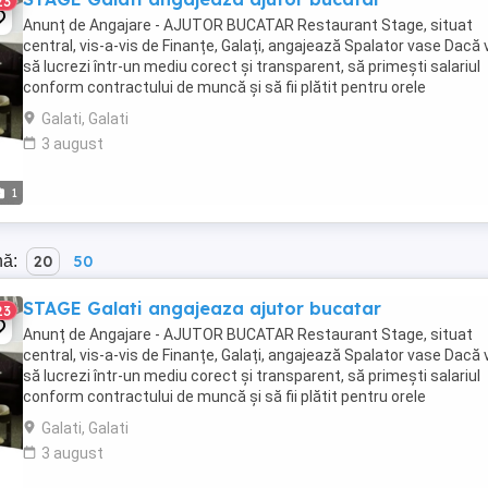
23
Anunț de Angajare - AJUTOR BUCATAR Restaurant Stage, situat
central, vis-a-vis de Finanțe, Galați, angajează Spalator vase Dacă 
să lucrezi într-un mediu corect și transparent, să primești salariul
conform contractului de muncă și să fii plătit pentru orele
suplimentare, te invităm să ni te alături! Ce ...
Galati, Galati
3 august
1
nă:
20
50
STAGE Galati angajeaza ajutor bucatar
23
Anunț de Angajare - AJUTOR BUCATAR Restaurant Stage, situat
central, vis-a-vis de Finanțe, Galați, angajează Spalator vase Dacă 
să lucrezi într-un mediu corect și transparent, să primești salariul
conform contractului de muncă și să fii plătit pentru orele
suplimentare, te invităm să ni te alături! Ce ...
Galati, Galati
3 august