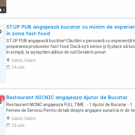
1
ST.UP PUB angajează bucatar cu minim de experie
în zona fast-food
ST.UP PUB angajează bucătar! Căutăm o persoană cu experiență î
prepararea produselor fast food. Dacă ești serios și îți place să luc
în echipă, te așteptăm alături de noi! Detalii în privat
Galati, Galati
24 iulie
Restaurant NICNIC angajeaza Ajutor de Bucatar
1
Restaurant NICNIC angajeaza FULL TIME : - 1 Ajutor de Bucatar - 1
Femeie de Serviciu Pentru detalii despre angajare sunati la nr de te
Galati, Galati
23 iulie