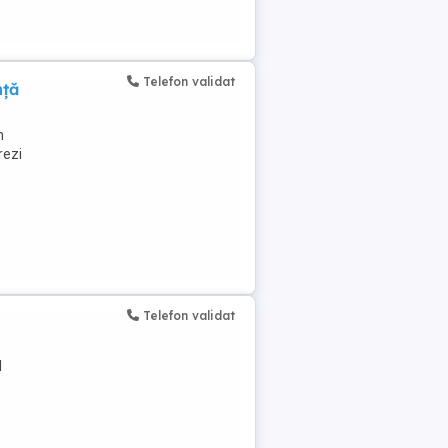
Telefon validat
nță
n
rezi
Telefon validat
l