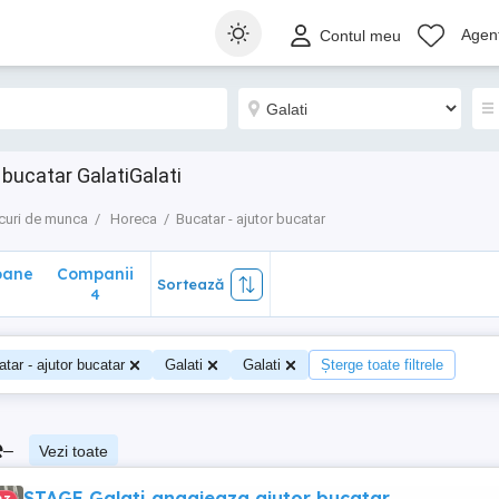
ane
Companii
Sortează
Agenț
Contul meu
4
 bucatar GalatiGalati
curi de munca
Horeca
Bucatar - ajutor bucatar
oane
Companii
Sortează
4
tar - ajutor bucatar
Galati
Galati
Șterge toate filtrele
e
–
Vezi toate
STAGE Galati angajeaza ajutor bucatar