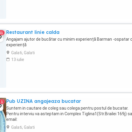
Restaurant linie calda
31
Angajam ajutor de bucătar cu minim experiență Barman -ospatar 
experiență
Galati, Galati
13 iulie
Pub UZINA angajeaza bucatar
1
Suntem in cautare de coleg sau colega pentru postul de bucatar.
Pentru interviu va asteptam in Complex Tiglina1(Str.Brailei 169j) s
email:
Galati, Galati