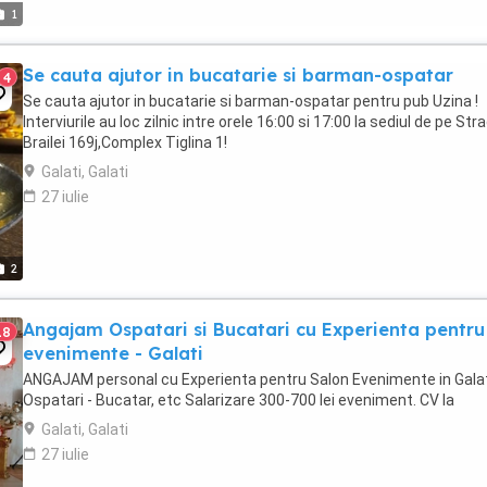
1
Se cauta ajutor in bucatarie si barman-ospatar
4
Se cauta ajutor in bucatarie si barman-ospatar pentru pub Uzina !
Interviurile au loc zilnic intre orele 16:00 si 17:00 la sediul de pe Str
Brailei 169j,Complex Tiglina 1!
Galati, Galati
27 iulie
2
Angajam Ospatari si Bucatari cu Experienta pentru
18
evenimente - Galati
ANGAJAM personal cu Experienta pentru Salon Evenimente in Galati
Ospatari - Bucatar, etc Salarizare 300-700 lei eveniment. CV la
Galati, Galati
27 iulie