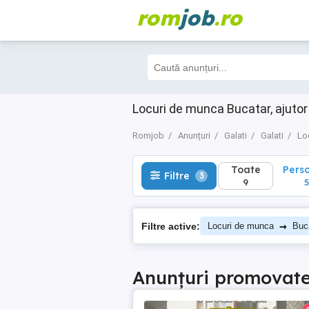
rom
job
.ro
Toate
Perso
Filtre
3
9
5
Locuri de munca Bucatar, ajutor
Romjob
Anunțuri
Galati
Galati
Lo
Toate
Pers
Filtre
3
9
5
→
Filtre active:
Locuri de munca
Buca
Anunțuri promovat