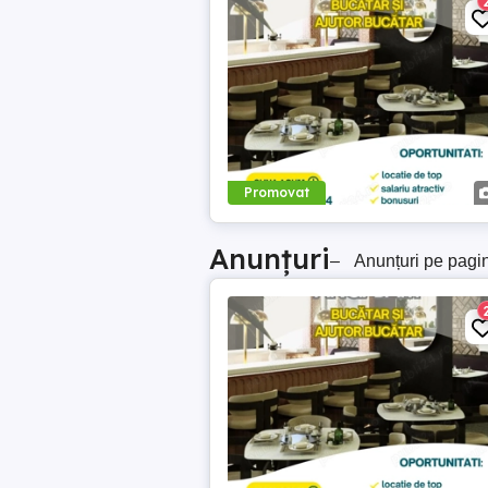
Promovat
Anunțuri
–
Anunțuri pe pagi