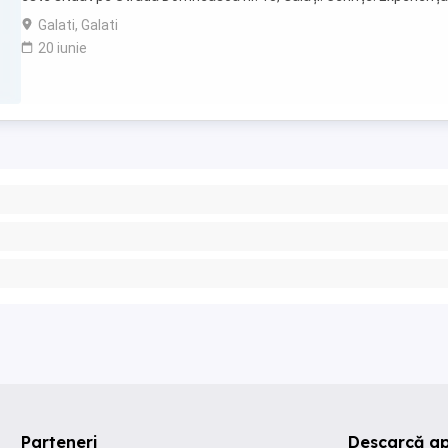
domeniu constituie avantaj ...
Galati, Galati
20 iunie
Parteneri
Descarcă ap