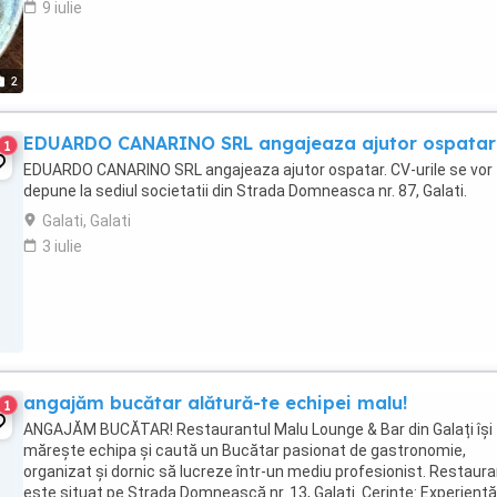
9 iulie
2
EDUARDO CANARINO SRL angajeaza ajutor ospatar
1
EDUARDO CANARINO SRL angajeaza ajutor ospatar. CV-urile se vor
depune la sediul societatii din Strada Domneasca nr. 87, Galati.
Galati, Galati
3 iulie
angajăm bucătar alătură-te echipei malu!
1
ANGAJĂM BUCĂTAR! Restaurantul Malu Lounge & Bar din Galați își
mărește echipa și caută un Bucătar pasionat de gastronomie,
organizat și dornic să lucreze într-un mediu profesionist. Restaura
este situat pe Strada Domnească nr. 13, Galați. Cerințe: Experiență