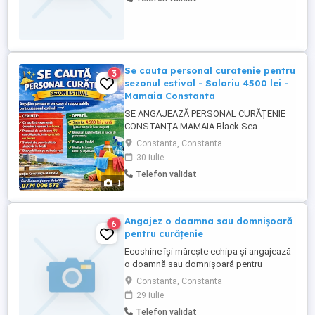
alimente de baza. Programul de lucru este
flexibil (cca 8-9 ore zi), avand timp si
pentru plaja ...
Se cauta personal curatenie pentru
3
sezonul estival - Salariu 4500 lei -
Mamaia Constanta
SE ANGAJEAZĂ PERSONAL CURĂȚENIE
CONSTANȚA MAMAIA Black Sea
Imobiliare angajează personal pentru
Constanta, Constanta
curățenie în apartamente de regim hotelier,
30 iulie
pentru sezonul estival. Căutăm persoane
Telefon validat
serioase, responsabile și atente la detalii,
1
care doresc să lucreze într-un mediu
organizat și corect. Cerințe: Cu ...
Angajez o doamna sau domnișoară
6
pentru curățenie
Ecoshine își mărește echipa și angajează
o doamnă sau domnișoară pentru
activități de curățenie în regim hotelier.
Constanta, Constanta
Program disponibil: Full-time Part-time
29 iulie
Cerințe: * Seriozitate și responsabilitate; *
Telefon validat
Atenție la detalii; * Punctualitate; * Spirit de