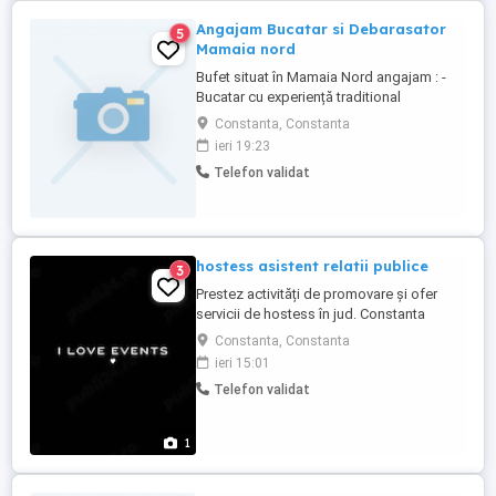
Angajam Bucatar si Debarasator
5
Mamaia nord
Bufet situat în Mamaia Nord angajam : -
Bucatar cu experiență traditional
romanesc -Debarasator (băiat)
Constanta, Constanta
Persoane,curate,punctuale, cu bun simț.
ieri 19:23
Oferim Salarizare începând de la 4000 la
Telefon validat
5000 pentru vanzatoare in mana lunar in
funcție de orele lucrate. Salarizare de la
6000 la 8000 pentru Bucatar. ...
hostess asistent relatii publice
3
Prestez activități de promovare și ofer
servicii de hostess în jud. Constanta
Promovare 6 ore 250 Ron Hostess
Constanta, Constanta
eveniment târg Expo sau restaurant 6 ore
ieri 15:01
300 ron Pentru colaborări pe termen lung
Telefon validat
5+2 zile 4500 Ron Tik tok @yusia001
1