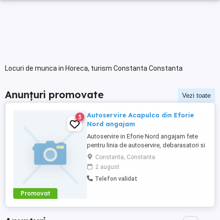
Locuri de munca in Horeca, turism Constanta Constanta
Anunțuri promovate
Vezi toate
Autoservire Acapulco din Eforie
3
Nord angajam
Autoservire in Eforie Nord angajam fete
pentru linia de autoservire, debarasatori si
personal la spalat vase in bucatarie Se
Constanta, Constanta
asigura cazare si masa
2 august
Telefon validat
Promovat