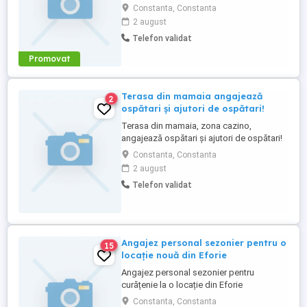
personal la spalat vase in bucatarie Se
Constanta, Constanta
asigura cazare si masa
2 august
Telefon validat
Promovat
Terasa din mamaia angajează
2
ospătari și ajutori de ospătari!
Terasa din mamaia, zona cazino,
angajează ospătari și ajutori de ospătari!
Nu oferim cazare, angajăm doar ospătari
Constanta, Constanta
cu experiență și oameni serioși!
2 august
Telefon validat
Angajez personal sezonier pentru o
15
locație nouă din Eforie
Angajez personal sezonier pentru
curățenie la o locație din Eforie
Constanta, Constanta