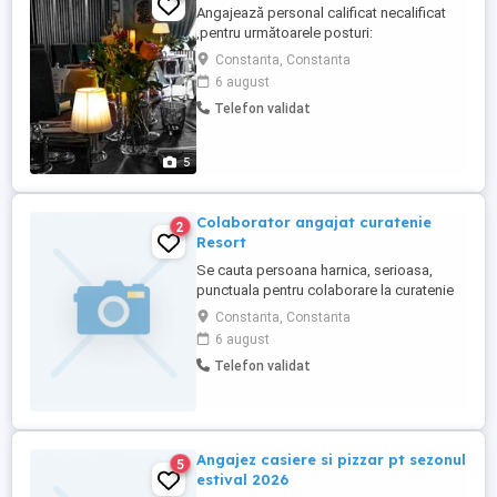
Angajează personal calificat necalificat
,pentru următoarele posturi:
Bucătari:,ciorbe! Salate! Grătar! Pizza!
Constanta, Constanta
Aj.barman! Ospătari:băieți fete!
6 august
Salariu+procent vânzare! Se asigură loc
Telefon validat
de muncă sigur și continu pe toată durata
anului!
5
Colaborator angajat curatenie
2
Resort
Se cauta persoana harnica, serioasa,
punctuala pentru colaborare la curatenie
sau contract de munca. Locatia se afla in
Constanta, Constanta
Moieciu de Jos, Brasov. Permisul de
6 august
conducere constituie un avantaj.
Telefon validat
Angajez casiere si pizzar pt sezonul
5
estival 2026