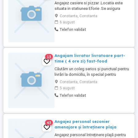
Angajez casiere si pizzar .Locatia este
situata in statiunea Eforie .Se asigura
cazare si 2 mese zi.
Constanta, Constanta
6 august
Telefon validat
Angajam livrator livratoare part-
13
time ( 4 ore zi) fast-food
Căutăm un coleg serios și punctual pentru
livrări la domiciliu, în special pentru
programul de prânz (4 ore zi)! Jobul este
Constanta, Constanta
ideal pentru studenți, persoane care vor
5 august
un venit suplimentar sau un program
Telefon validat
flexibil. Locație: Constanța Zona
Hornbach Program: Luni - Vineri (11:00 -
15:00) + disponibilitate ...
Angajez personal sezonier
43
amenajare și întreținere plaja
Angajez personal întreținere plajă pentru