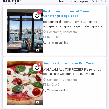
Anunțuri
20
50
Anunțuri pe pagină:
Restaurant din portul Tomis
5
Constanța angajează
Restaurant din portul Tomis Constanța
angajează : - ospătari - ajutori de ospătar -
ajutori bucătărie Deținem o locație și în
Constanta, Constanta
Mamaia. Se cere experiență, nu oferim
azi 12:54
cazare.
Telefon validat
1
Angajez Ajutor pizzer.Full Time
1
ANGAJĂM AJUTOR PIZZEER Pizzerie nou
deschisă în Constanța, pe Bulevardul
Mamaia, își formează echipa! Căutăm
Constanta, Constanta
persoane serioase și responsabile pentru
ieri 21:45
postul de ajutor Pizzer (femeie sau
Telefon validat
bărbat). Oferim: Salariu atractiv Mediu de
lucru plăcut Program stabil Contract de
muncă Posibilitate ...
1