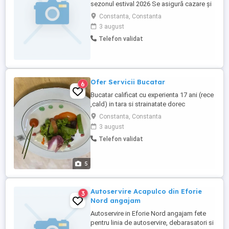
sezonul estival 2026 Se asigură cazare și
o masă zilnic, salariul 4000-4500 lei Eforie
Constanta, Constanta
3 august
Telefon validat
Ofer Servicii Bucatar
6
Bucatar calificat cu experienta 17 ani (rece
,cald) in tara si strainatate dorec
colaborare cu plata la zi sau saptamanal
Constanta, Constanta
.Disponibil ptr evenimente sau inlocuire
3 august
personal situatii de urgenta.
Telefon validat
5
Autoservire Acapulco din Eforie
3
Nord angajam
Autoservire in Eforie Nord angajam fete
pentru linia de autoservire, debarasatori si