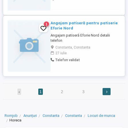
echipă; * Experiența constituie un avantaj,
...
Angajam patiseră pentru patiserie
1
Eforie Nord
Angajam patiseră Eforie Nord detalii
telefon
Constanta, Constanta
27 iulie
Telefon validat
›
‹
1
2
3
Romjob
Anunțuri
Constanta
Constanta
Locuri de munca
Horeca