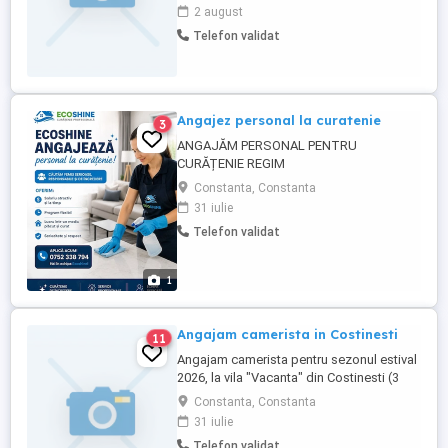
2 august
Telefon validat
Angajez personal la curatenie
3
ANGAJĂM PERSONAL PENTRU
CURĂȚENIE REGIM
HOTELIER(CASE,BIROURI, SCARI DE BLOC
Constanta, Constanta
,APARTAMENTE,SPATII COMERCIALE)
31 iulie
ECOSHINE își măreste echipa pentru
Telefon validat
curățenie în apartamente și unități de
cazare în regim hotelier Constanța și
Mamaia Nord ** Cerințe: * Seriozitate și
1
responsabilitate; * Atenție la detalii ...
Angajam camerista in Costinesti
11
Angajam camerista pentru sezonul estival
2026, la vila "Vacanta" din Costinesti (3
stele, cu 14 camere). Asiguram cazare in
Constanta, Constanta
camera cu baie proprie, frigider si TV,
31 iulie
acces la bucatarie si bonus periodic in
Telefon validat