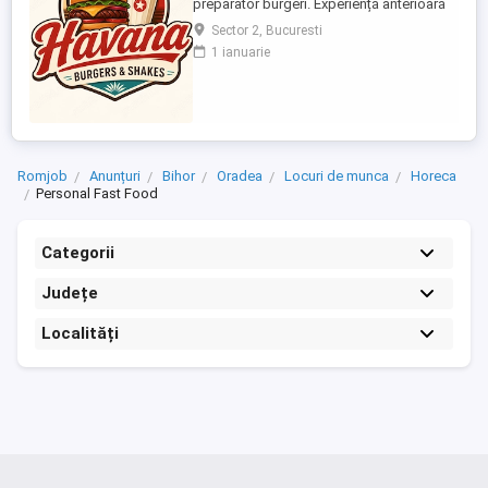
preparator burgeri. Experiență anterioară
în burger shop fast-food OBLIGATORIE
Sector 2, Bucuresti
Persoană rapidă, serioasă și organizată
1 ianuarie
Cunoștințe de lucru pe grill și asamblare
burgeri Atenție la gramaje, rețete și timpi
de preparare Menținerea curățeniei la
postul ...
Romjob
Anunțuri
Bihor
Oradea
Locuri de munca
Horeca
Personal Fast Food
Categorii
Județe
Localități