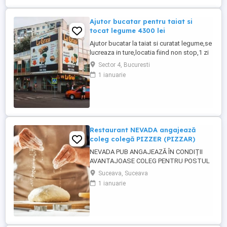
Ajutor bucatar pentru taiat si
tocat legume 4300 lei
Ajutor bucatar la taiat si curatat legume,se
lucreaza in ture,locatia fiind non stop,1 zi
da 1 zi nu,locatia se afla in sectorul 4,se
Sector 4, Bucuresti
acorda 1 masa calda zilnic,cartieru
1 ianuarie
Berceni,cu experienta salariul 4300 lei net
la 14 ore zi,salariu 3700 lei net la 12 ore
zi,fara experienta 4000 lei net lunar,va
asteptam ...
Restaurant NEVADA angajează
coleg colegă PIZZER (PIZZAR)
NEVADA PUB ANGAJEAZĂ ÎN CONDIȚII
AVANTAJOASE COLEG PENTRU POSTUL
DE PIZZER (PIZZAR). CĂUTĂM UN COLEG
Suceava, Suceava
CARE A MAI LUCRAT ÎN DOMENIU, CU
1 ianuarie
EXPERIENTĂ ÎN PERPARAREA PIZZA.
CERINȚE : - EXPERIENȚĂ ÎN PREGATIREA
ȘI PREPARAREA PIZZA - persoană
capabilă să lucreze și să respecte un
rețetar; - persoană curată, ...