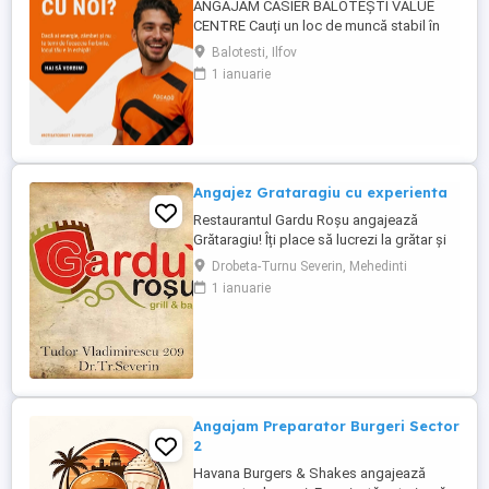
ANGAJĂM CASIER BALOTEȘTI VALUE
CENTRE Cauți un loc de muncă stabil în
Balotești? Focado, unul dintre cele mai noi
Balotesti, Ilfov
și ambițioase lanțuri de restaurante fast-
1 ianuarie
food din România, își mărește echipa!
Locație: Value Centre Balotești Post
disponibil: Casier Ce îți oferim? Salariu
motivant, plătit ...
Angajez Grataragiu cu experienta
Restaurantul Gardu Roșu angajează
Grătaragiu! Îți place să lucrezi la grătar și
să pregătești preparate gustoase pe
Drobeta-Turnu Severin, Mehedinti
cărbuni? Alătură-te echipei noastre!
1 ianuarie
Căutăm un grătaragiu pentru grătar pe
cărbuni, pasionat, responsabil și dornic
să lucreze! Oferim: * Program avantajos: 2
zile lucrate ...
Angajam Preparator Burgeri Sector
2
Havana Burgers & Shakes angajează