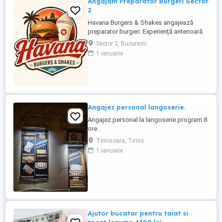
Angajam Preparator Burgeri Sector
2
Havana Burgers & Shakes angajează
preparator burgeri. Experiență anterioară
în burger shop fast-food OBLIGATORIE
Sector 2, Bucuresti
Persoană rapidă, serioasă și organizată
1 ianuarie
Cunoștințe de lucru pe grill și asamblare
burgeri Atenție la gramaje, rețete și timpi
de preparare Menținerea curățeniei la
postul ...
Angajez personal langoserie.
Angajez personal la langoserie program 8
ore .
Timisoara, Timis
1 ianuarie
Ajutor bucatar pentru taiat si