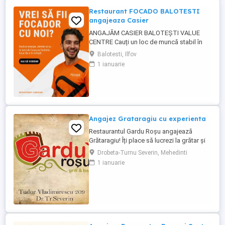
Restaurant FOCADO BALOTESTI
angajeaza Casier
ANGAJĂM CASIER BALOTEȘTI VALUE
CENTRE Cauți un loc de muncă stabil în
Balotești? Focado, unul dintre cele mai noi
Balotesti, Ilfov
și ambițioase lanțuri de restaurante fast-
1 ianuarie
food din România, își mărește echipa!
Locație: Value Centre Balotești Post
disponibil: Casier Ce îți oferim? Salariu
motivant, plătit ...
Angajez Grataragiu cu experienta
Restaurantul Gardu Roșu angajează
Grătaragiu! Îți place să lucrezi la grătar și
să pregătești preparate gustoase pe
Drobeta-Turnu Severin, Mehedinti
cărbuni? Alătură-te echipei noastre!
1 ianuarie
Căutăm un grătaragiu pentru grătar pe
cărbuni, pasionat, responsabil și dornic
să lucreze! Oferim: * Program avantajos: 2
zile lucrate ...