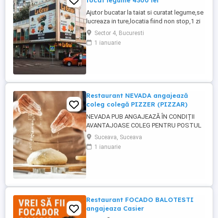
tocat legume 4300 lei
Ajutor bucatar la taiat si curatat legume,se
lucreaza in ture,locatia fiind non stop,1 zi
da 1 zi nu,locatia se afla in sectorul 4,se
Sector 4, Bucuresti
acorda 1 masa calda zilnic,cartieru
1 ianuarie
Berceni,cu experienta salariul 4300 lei net
la 14 ore zi,salariu 3700 lei net la 12 ore
zi,fara experienta 4000 lei net lunar,va
asteptam ...
Restaurant NEVADA angajează
coleg colegă PIZZER (PIZZAR)
NEVADA PUB ANGAJEAZĂ ÎN CONDIȚII
AVANTAJOASE COLEG PENTRU POSTUL
DE PIZZER (PIZZAR). CĂUTĂM UN COLEG
Suceava, Suceava
CARE A MAI LUCRAT ÎN DOMENIU, CU
1 ianuarie
EXPERIENTĂ ÎN PERPARAREA PIZZA.
CERINȚE : - EXPERIENȚĂ ÎN PREGATIREA
ȘI PREPARAREA PIZZA - persoană
capabilă să lucreze și să respecte un
rețetar; - persoană curată, ...
Restaurant FOCADO BALOTESTI
angajeaza Casier