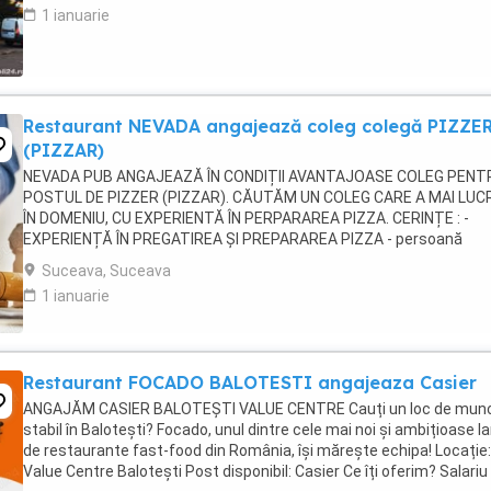
1 ianuarie
Restaurant NEVADA angajează coleg colegă PIZZE
(PIZZAR)
NEVADA PUB ANGAJEAZĂ ÎN CONDIȚII AVANTAJOASE COLEG PENT
POSTUL DE PIZZER (PIZZAR). CĂUTĂM UN COLEG CARE A MAI LUC
ÎN DOMENIU, CU EXPERIENTĂ ÎN PERPARAREA PIZZA. CERINȚE : -
EXPERIENȚĂ ÎN PREGATIREA ȘI PREPARAREA PIZZA - persoană
capabilă să lucreze și să respecte un rețetar; - persoană curată, ...
Suceava, Suceava
1 ianuarie
Restaurant FOCADO BALOTESTI angajeaza Casier
ANGAJĂM CASIER BALOTEȘTI VALUE CENTRE Cauți un loc de mun
stabil în Balotești? Focado, unul dintre cele mai noi și ambițioase la
de restaurante fast-food din România, își mărește echipa! Locație:
Value Centre Balotești Post disponibil: Casier Ce îți oferim? Salariu