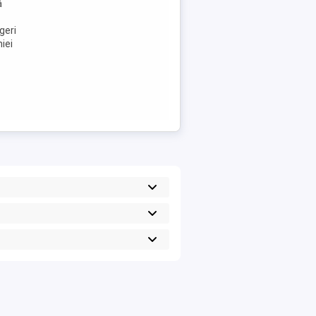
ă
geri
iei