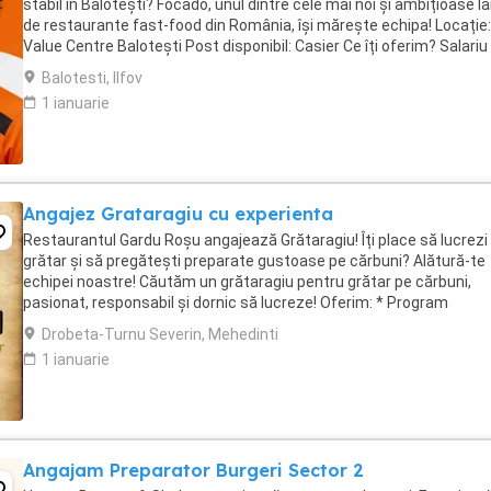
stabil în Balotești? Focado, unul dintre cele mai noi și ambițioase la
de restaurante fast-food din România, își mărește echipa! Locație:
Value Centre Balotești Post disponibil: Casier Ce îți oferim? Salariu
motivant, plătit ...
Balotesti, Ilfov
1 ianuarie
Angajez Grataragiu cu experienta
Restaurantul Gardu Roșu angajează Grătaragiu! Îți place să lucrezi 
grătar și să pregătești preparate gustoase pe cărbuni? Alătură-te
echipei noastre! Căutăm un grătaragiu pentru grătar pe cărbuni,
pasionat, responsabil și dornic să lucreze! Oferim: * Program
avantajos: 2 zile lucrate ...
Drobeta-Turnu Severin, Mehedinti
1 ianuarie
Angajam Preparator Burgeri Sector 2