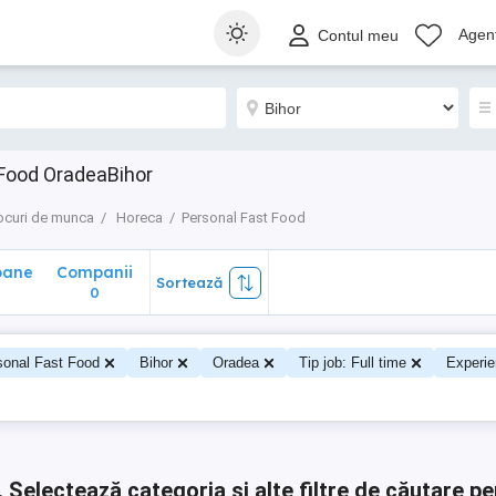
ane
Companii
Sortează
Agenț
Contul meu
0
 Food OradeaBihor
ocuri de munca
Horeca
Personal Fast Food
oane
Companii
Sortează
0
0
sonal Fast Food
Bihor
Oradea
Tip job: Full time
Experie
.
Selectează categoria și alte filtre de căutare pe