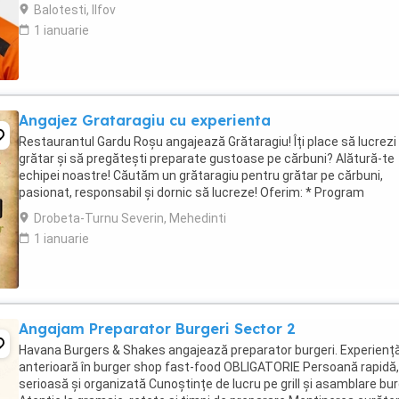
motivant, plătit ...
Balotesti, Ilfov
1 ianuarie
Angajez Grataragiu cu experienta
Restaurantul Gardu Roșu angajează Grătaragiu! Îți place să lucrezi 
grătar și să pregătești preparate gustoase pe cărbuni? Alătură-te
echipei noastre! Căutăm un grătaragiu pentru grătar pe cărbuni,
pasionat, responsabil și dornic să lucreze! Oferim: * Program
avantajos: 2 zile lucrate ...
Drobeta-Turnu Severin, Mehedinti
1 ianuarie
Angajam Preparator Burgeri Sector 2
Havana Burgers & Shakes angajează preparator burgeri. Experienț
anterioară în burger shop fast-food OBLIGATORIE Persoană rapidă,
serioasă și organizată Cunoștințe de lucru pe grill și asamblare bur