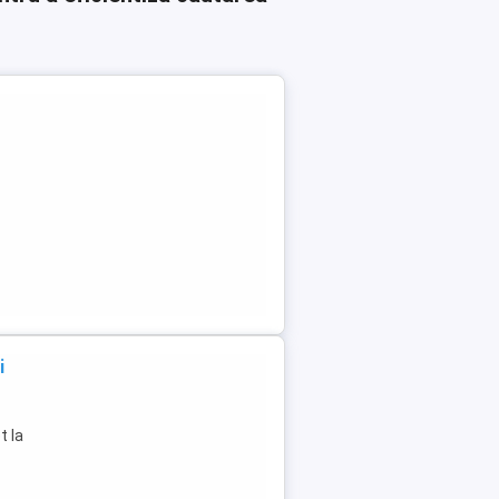
i
1
t la