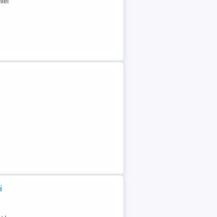
iei
i
1