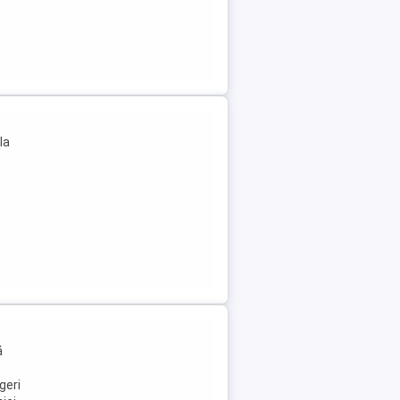
la
ă
geri