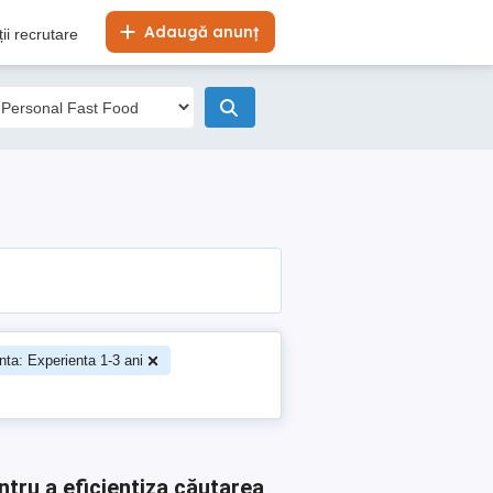
Adaugă anunț
ii recrutare
nta: Experienta 1-3 ani
ntru a eficientiza căutarea