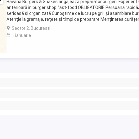
Havana Burgers & Shakes angajează preparator burgeri. Experienț
anterioară în burger shop fast-food OBLIGATORIE Persoană rapidă,
serioasă și organizată Cunoștințe de lucru pe grill și asamblare bur
Atenție la gramaje, rețete și timpi de preparare Menținerea curățen
la postul ...
Sector 2, Bucuresti
1 ianuarie