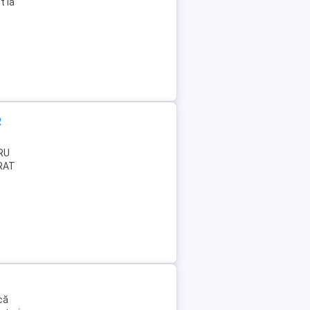
t la
R
RU
RAT
că