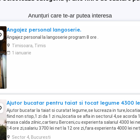
Anunțuri care te-ar putea interesa
Angajez personal langoserie.
Angajez personal la langoserie program 8 ore .
Timisoara, Timis
1 ianuarie
Ajutor bucatar pentru taiat si tocat legume 4300 le
Ajutor bucatar la taiat si curatat legume,se lucreaza in ture,locatia
fiind non stop,1 zi da 1 zi nu,locatia se afla in sectorul 4,se acorda 
masa calda zilnic,cartieru Berceni,cu experienta salariul 4300 lei ne
14 ore zi,salariu 3700 lei net la 12 ore zi,fara experienta 4000 lei net
lunar,va asteptam ...
Sector 4, Bucuresti