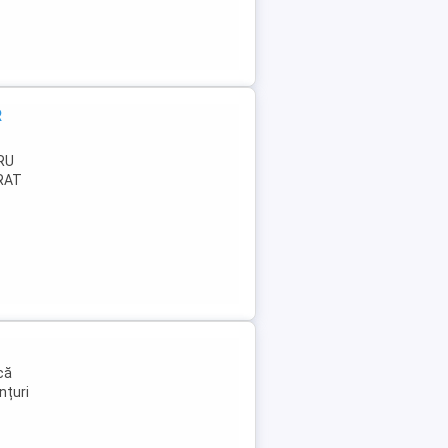
R
RU
RAT
că
nțuri