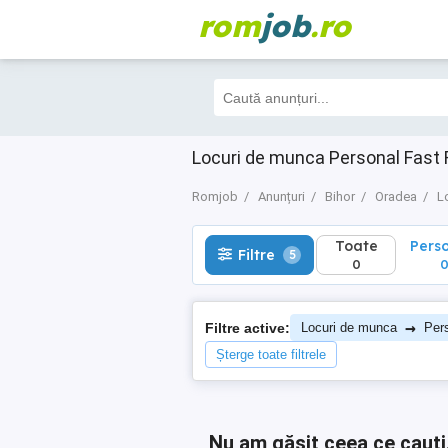
rom
job
.ro
Toate
Perso
Filtre
5
0
0
Locuri de munca Personal Fast
Romjob
Anunțuri
Bihor
Oradea
L
Toate
Pers
Filtre
5
0
→
Filtre active:
Locuri de munca
Per
Șterge toate filtrele
Nu am găsit ceea ce cauți