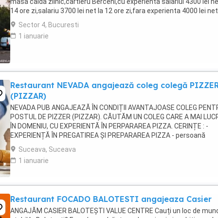
masa calda zilnic,cartieru Berceni,cu experienta salariul 4300 lei ne
14 ore zi,salariu 3700 lei net la 12 ore zi,fara experienta 4000 lei net
lunar,va asteptam ...
Sector 4, Bucuresti
1 ianuarie
Restaurant NEVADA angajează coleg colegă PIZZE
(PIZZAR)
NEVADA PUB ANGAJEAZĂ ÎN CONDIȚII AVANTAJOASE COLEG PENT
POSTUL DE PIZZER (PIZZAR). CĂUTĂM UN COLEG CARE A MAI LUC
ÎN DOMENIU, CU EXPERIENTĂ ÎN PERPARAREA PIZZA. CERINȚE : -
EXPERIENȚĂ ÎN PREGATIREA ȘI PREPARAREA PIZZA - persoană
capabilă să lucreze și să respecte un rețetar; - persoană curată, ...
Suceava, Suceava
1 ianuarie
Restaurant FOCADO BALOTESTI angajeaza Casier
ANGAJĂM CASIER BALOTEȘTI VALUE CENTRE Cauți un loc de mun