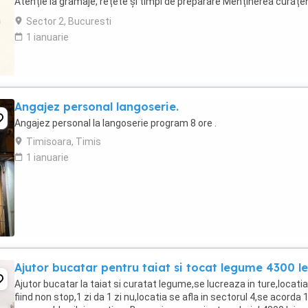
Atenție la gramaje, rețete și timpi de preparare Menținerea curățen
la postul ...
Sector 2, Bucuresti
1 ianuarie
Angajez personal langoserie.
Angajez personal la langoserie program 8 ore .
Timisoara, Timis
1 ianuarie
Ajutor bucatar pentru taiat si tocat legume 4300 le
Ajutor bucatar la taiat si curatat legume,se lucreaza in ture,locatia
fiind non stop,1 zi da 1 zi nu,locatia se afla in sectorul 4,se acorda 