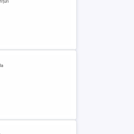
nțuri
la