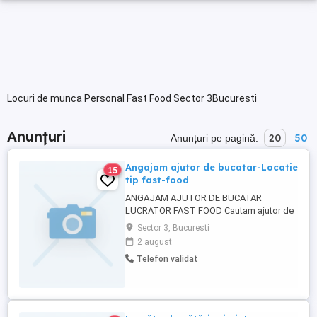
Locuri de munca Personal Fast Food Sector 3Bucuresti
Anunțuri
20
50
Anunțuri pe pagină:
Angajam ajutor de bucatar-Locatie
15
tip fast-food
ANGAJAM AJUTOR DE BUCATAR
LUCRATOR FAST FOOD Cautam ajutor de
bucatar personal bucatarie pentru o
Sector 3, Bucuresti
locatie de tip fast food, zona metrou
2 august
Nicolae Grigorescu,sector
Telefon validat
3,Bucuresti,experienta nu este necesara.
Activitatea consta in: * spalat vase; *
curatat legume; * mentinerea curateniei in
bucatarie; * ...