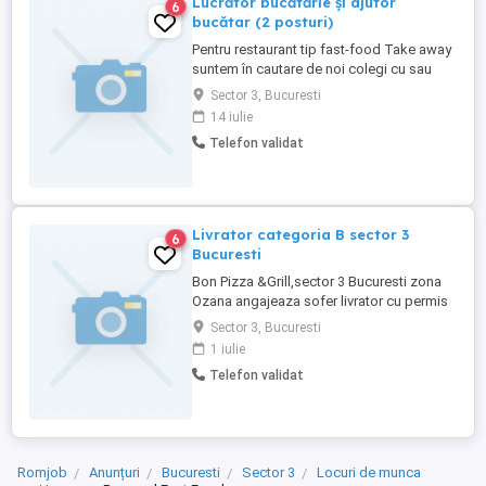
Lucrător bucătărie și ajutor
6
bucătar (2 posturi)
Pentru restaurant tip fast-food Take away
suntem în cautare de noi colegi cu sau
fără experiență pentru posturile de
Sector 3, Bucuresti
Lucrător Bucătărie și Ajutor Bucătar pentru
14 iulie
locațiile din București. Pentru informatii ne
Telefon validat
puteti contacta telefonic la sau direct în
locație după ora 14:30 Tip colaborare:
Perioadă ...
Livrator categoria B sector 3
6
Bucuresti
Bon Pizza &Grill,sector 3 Bucuresti zona
Ozana angajeaza sofer livrator cu permis
categoria B
Sector 3, Bucuresti
1 iulie
Telefon validat
Romjob
Anunțuri
Bucuresti
Sector 3
Locuri de munca